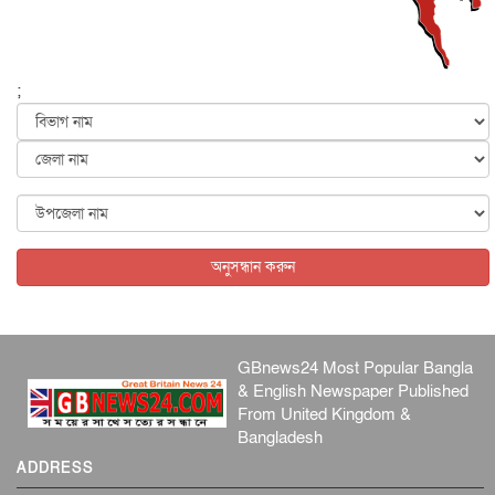
আন্তর্জাতিক
৫ আগস্ট, ২০২৬
পৃথিবীর দিকে আসছে বিধ্বংসী বস্তু, পারমাণবিক বোমা দিয়ে করা
হব...
;
আন্তর্জাতিক
৫ আগস্ট, ২০২৬
কেনিয়ায় ১৫ হাতির রহস্যজনক মৃত্যু, সন্দেহের মুখে কীটনাশকের
ব্...
আন্তর্জাতিক
৫ আগস্ট, ২০২৬
বিদেশি সংবাদমাধ্যমের জন্য নতুন বিধি-নিষেধ পাকিস্তানের
আন্তর্জাতিক
৫ আগস্ট, ২০২৬
অনুসন্ধান করুন
GBnews24 Most Popular Bangla
& English Newspaper Published
From United Kingdom &
Bangladesh
ADDRESS