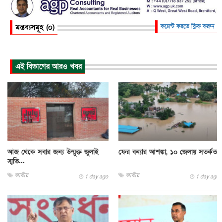
মন্তব্যসমূহ (০)
কমেন্ট করতে ক্লিক করুন
এই বিভাগের আরও খবর
আজ থেকে সবার জন্য উন্মুক্ত জুলাই
ফের বন্যার আশঙ্কা, ১০ জেলায় সতর্কতা
স্মৃতি...
জাতীয়
জাতীয়
1 day ago
1 day ago