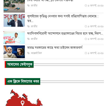
ফের বন্যার আশঙ্কা, ১০ জেলায় সতর্কতা
জাতীয়
৬ আগস্ট, ২০২৬
জুলাইয়ের কৃতিত্ব নেওয়ার জন্য সবাই প্রতিযোগিতায় নেমেছে :
স্বর...
জাতীয়
৬ আগস্ট, ২০২৬
ফ্যাসিবাদবিরোধী আন্দোলনে হত্যাকাণ্ডের বিচার হবে স্বচ্ছ, নিরপ...
জাতীয়
৬ আগস্ট, ২০২৬
ভারত সরকারের কাছে ক্ষমা চাইলেন জাকারবার্গ
আন্তর্জাতিক
৬ আগস্ট, ২০২৬
আকাশে ট্রাম্পের হেলিকপ্টার ও যাত্রীবাহী বিমান মুখোমুখি, তদন্...
আমাদের ফেইসবুক
আন্তর্জাতিক
৬ আগস্ট, ২০২৬
হিরোশিমায় বোমা হামলার ৮১ বছর, অস্ত্রমুক্ত বিশ্বের আহ্বান জা...
এক ক্লিকে বিভাগের খবর
আন্তর্জাতিক
৬ আগস্ট, ২০২৬
যুক্তরাষ্ট্রে পারিবারিক সংঘাতে বন্দুক হামলা, নিহত ৩
আন্তর্জাতিক
৬ আগস্ট, ২০২৬
টি-টোয়েন্টি ইতিহাসের সর্বোচ্চ রানের মালিক এখন জস বাটলার