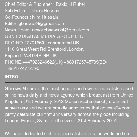
Chief Editor & Publisher | Rakib H Ruhel
Sub-Editor : Laboni Hussain
Co-Founder : Nira Hussain
Editor:
gbnews24@gmail.com
News Room:
news.gbnews24@gmail.com
GBN FXDIGITAL MEDIA GROUP LTD
REG:NO-12791660: Incorporated UK
1110 Great West Rd, Brentford , London,
England,TW8 0GP GB UK
PHONE:+447923246622(UK) +8801725745789(BD)
+8801724772790
INTRO
Gbnews24.com is the most popular and owned journalists based
online news daily and news agency which broadcast from United
Kingdom. 21st February-2013 Mohan vasha dibosh, is our first
anniversary and we are proudly announces that gbnews24.com
jointly celebrate our first anniversary across the globe including
London, France, Sylhet on the eve of 21st February 2014.
We have dedicated staff and journalist across the world and so