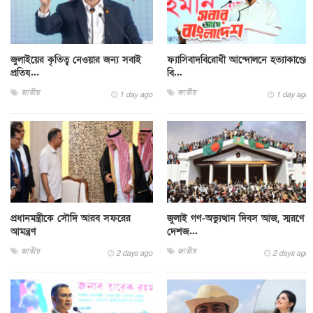
জুলাইয়ের কৃতিত্ব নেওয়ার জন্য সবাই
ফ্যাসিবাদবিরোধী আন্দোলনে হত্যাকাণ্ডের
প্রতিয...
বি...
জাতীয়
জাতীয়
1 day ago
1 day ago
প্রধানমন্ত্রীকে সৌদি আরব সফরের
জুলাই গণ-অভ্যুত্থান দিবস আজ, স্মরণে
আমন্ত্রণ
দেশজ...
জাতীয়
জাতীয়
2 days ago
2 days ago