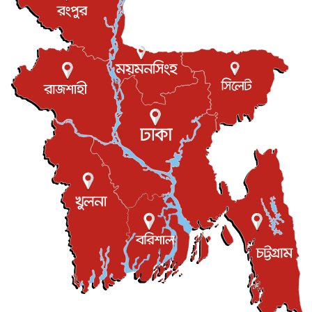
খেলাধুলা
৬ আগস্ট, ২০২৬
বস্তিতে কেটেছে শৈশব, আজ মুম্বাইয়ে দুই বাড়ির মালিক
বিনোদন
৬ আগস্ট, ২০২৬
যুক্তরাজ্যে বসবাসরত জাতীয়তাবাদী কুলাউড়াবাসীর মত বিনিময়
সভা...
ইউকে কমিউনিটি
৫ আগস্ট, ২০২৬
প্রধানমন্ত্রীকে সৌদি আরব সফরের আমন্ত্রণ
জাতীয়
৫ আগস্ট, ২০২৬
জুলাই গণ-অভ্যুত্থান দিবস আজ, স্মরণে দেশজুড়ে কর্মসূচি
জাতীয়
৫ আগস্ট, ২০২৬
জনগণ পরিবর্তন চেয়েছে বলেই জুলাই আন্দোলন সফল :
প্রধানমন্ত্রী
জাতীয়
৫ আগস্ট, ২০২৬
বেনজীর আহমেদের সঙ্গে পরীমনির ঘনিষ্ঠ সম্পর্ক ছিল : নাসির
মাহম...
জাতীয়
৫ আগস্ট, ২০২৬
হরমুজ নিয়ে ইরান-মার্কিন চুক্তি হতে পারে আজ : মার্কিন অর্থমন...