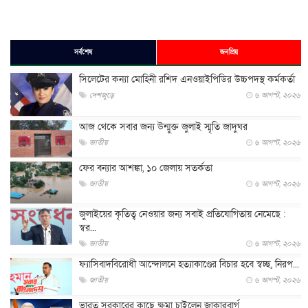
সর্বশেষ
জনপ্রিয়
সিলেটের কন্যা মোহিনী রশিদ এনওয়াইপিডির উচ্চপদস্থ কর্মকর্তা
দেশজুড়ে
৬ আগস্ট, ২০২৬
আজ থেকে সবার জন্য উন্মুক্ত জুলাই স্মৃতি জাদুঘর
জাতীয়
৬ আগস্ট, ২০২৬
ফের বন্যার আশঙ্কা, ১০ জেলায় সতর্কতা
জাতীয়
৬ আগস্ট, ২০২৬
জুলাইয়ের কৃতিত্ব নেওয়ার জন্য সবাই প্রতিযোগিতায় নেমেছে :
স্বর...
জাতীয়
৬ আগস্ট, ২০২৬
ফ্যাসিবাদবিরোধী আন্দোলনে হত্যাকাণ্ডের বিচার হবে স্বচ্ছ, নিরপ...
জাতীয়
৬ আগস্ট, ২০২৬
ভারত সরকারের কাছে ক্ষমা চাইলেন জাকারবার্গ