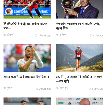
টি-টোয়েন্টি ইতিহাসের সর্বোচ্চ রানের
পদত্যাগ করেছেন কেপ ভার্দের কোচ,
মাল...
নতুন ঠিক...
ক্রিকেট
ফুটবল
4 hours ago
1 day ago
এবার চেলসিতে ইংল্যান্ডের মিডফিল্ডার
২৯ দিন, ২ হাজার কিলোমিটার, ৮ দেশ
—এক নারী...
ফুটবল
খেলাধুলা
2 days ago
3 days ago