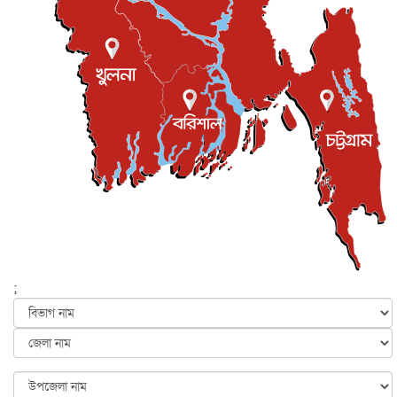
জাতীয়
৫ আগস্ট, ২০২৬
জুলাই গণ-অভ্যুত্থান দিবস আজ, স্মরণে দেশজুড়ে কর্মসূচি
জাতীয়
৫ আগস্ট, ২০২৬
জনগণ পরিবর্তন চেয়েছে বলেই জুলাই আন্দোলন সফল :
প্রধানমন্ত্রী
জাতীয়
৫ আগস্ট, ২০২৬
বেনজীর আহমেদের সঙ্গে পরীমনির ঘনিষ্ঠ সম্পর্ক ছিল : নাসির
মাহম...
জাতীয়
৫ আগস্ট, ২০২৬
হরমুজ নিয়ে ইরান-মার্কিন চুক্তি হতে পারে আজ : মার্কিন অর্থমন...
আন্তর্জাতিক
৫ আগস্ট, ২০২৬
পৃথিবীর দিকে আসছে বিধ্বংসী বস্তু, পারমাণবিক বোমা দিয়ে করা
হব...
;
আন্তর্জাতিক
৫ আগস্ট, ২০২৬
কেনিয়ায় ১৫ হাতির রহস্যজনক মৃত্যু, সন্দেহের মুখে কীটনাশকের
ব্...
আন্তর্জাতিক
৫ আগস্ট, ২০২৬
বিদেশি সংবাদমাধ্যমের জন্য নতুন বিধি-নিষেধ পাকিস্তানের