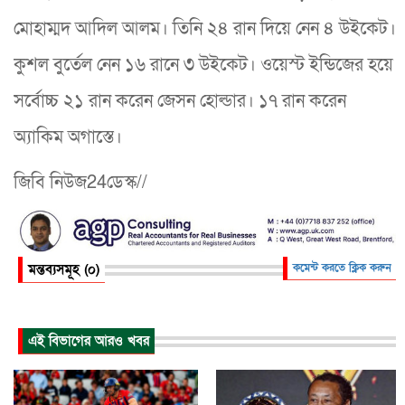
মোহাম্মদ আদিল আলম। তিনি ২৪ রান দিয়ে নেন ৪ উইকেট।
কুশল বুর্তেল নেন ১৬ রানে ৩ উইকেট। ওয়েস্ট ইন্ডিজের হয়ে
সর্বোচ্চ ২১ রান করেন জেসন হোল্ডার। ১৭ রান করেন
অ্যাকিম অগাস্তে।
জিবি নিউজ24ডেস্ক//
মন্তব্যসমূহ (০)
কমেন্ট করতে ক্লিক করুন
এই বিভাগের আরও খবর