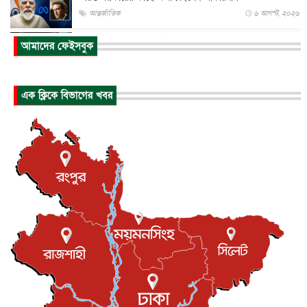
আন্তর্জাতিক
৬ আগস্ট, ২০২৬
আকাশে ট্রাম্পের হেলিকপ্টার ও যাত্রীবাহী বিমান মুখোমুখি, তদন্...
আমাদের ফেইসবুক
আন্তর্জাতিক
৬ আগস্ট, ২০২৬
হিরোশিমায় বোমা হামলার ৮১ বছর, অস্ত্রমুক্ত বিশ্বের আহ্বান জা...
এক ক্লিকে বিভাগের খবর
আন্তর্জাতিক
৬ আগস্ট, ২০২৬
যুক্তরাষ্ট্রে পারিবারিক সংঘাতে বন্দুক হামলা, নিহত ৩
আন্তর্জাতিক
৬ আগস্ট, ২০২৬
টি-টোয়েন্টি ইতিহাসের সর্বোচ্চ রানের মালিক এখন জস বাটলার
খেলাধুলা
৬ আগস্ট, ২০২৬
বস্তিতে কেটেছে শৈশব, আজ মুম্বাইয়ে দুই বাড়ির মালিক
বিনোদন
৬ আগস্ট, ২০২৬
যুক্তরাজ্যে বসবাসরত জাতীয়তাবাদী কুলাউড়াবাসীর মত বিনিময়
সভা...
ইউকে কমিউনিটি
৫ আগস্ট, ২০২৬
প্রধানমন্ত্রীকে সৌদি আরব সফরের আমন্ত্রণ