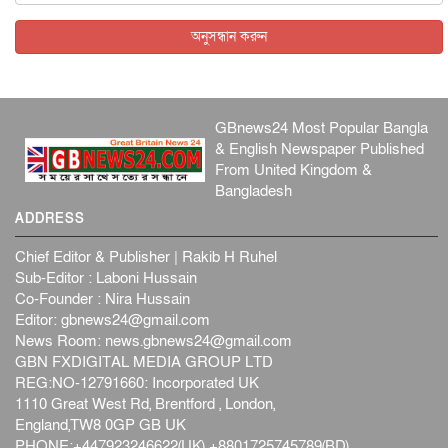
আন্তর্জাতিক
৫ আগস্ট, ২০২৬
অনুসন্ধান করুন
GBnews24 Most Popular Bangla
& English Newspaper Published
From United Kingdom &
Bangladesh
ADDRESS
Chief Editor & Publisher | Rakib H Ruhel
Sub-Editor : Laboni Hussain
Co-Founder : Nira Hussain
Editor:
gbnews24@gmail.com
News Room:
news.gbnews24@gmail.com
GBN FXDIGITAL MEDIA GROUP LTD
REG:NO-12791660: Incorporated UK
1110 Great West Rd, Brentford , London,
England,TW8 0GP GB UK
PHONE:+447923246622(UK) +8801725745789(BD)