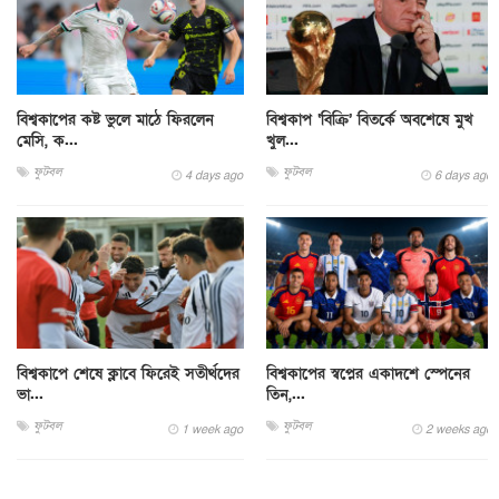
বিশ্বকাপের কষ্ট ভুলে মাঠে ফিরলেন
বিশ্বকাপ ‘বিক্রি’ বিতর্কে অবশেষে মুখ
মেসি, ক...
খুল...
ফুটবল
ফুটবল
4 days ago
6 days ago
বিশ্বকাপে শেষে ক্লাবে ফিরেই সতীর্থদের
বিশ্বকাপের স্বপ্নের একাদশে স্পেনের
ভা...
তিন,...
ফুটবল
ফুটবল
1 week ago
2 weeks ago