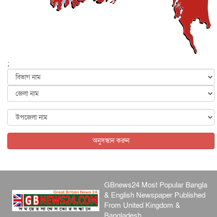
জাতীয়
৫ আগস্ট, ২০২৬
হরমুজ নিয়ে ইরান-মার্কিন চুক্তি হতে পারে আজ : মার্কিন অর্থমন...
আন্তর্জাতিক
৫ আগস্ট, ২০২৬
পৃথিবীর দিকে আসছে বিধ্বংসী বস্তু, পারমাণবিক বোমা দিয়ে করা
হব...
;
আন্তর্জাতিক
৫ আগস্ট, ২০২৬
কেনিয়ায় ১৫ হাতির রহস্যজনক মৃত্যু, সন্দেহের মুখে কীটনাশকের
ব্...
আন্তর্জাতিক
৫ আগস্ট, ২০২৬
বিদেশি সংবাদমাধ্যমের জন্য নতুন বিধি-নিষেধ পাকিস্তানের
আন্তর্জাতিক
৫ আগস্ট, ২০২৬
অনুসন্ধান করুন
GBnews24 Most Popular Bangla
& English Newspaper Published
From United Kingdom &
Bangladesh