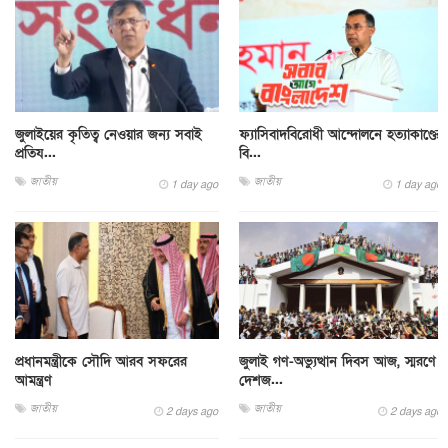
জুলাইয়ের কৃতিত্ব নেওয়ার জন্য সবাই
ফ্যাসিবাদবিরোধী আন্দোলনে হত্যাকাণ্ডের
প্রতিয...
বি...
জাতীয়
জাতীয়
1 day ago
1 day ago
প্রধানমন্ত্রীকে সৌদি আরব সফরের
জুলাই গণ-অভ্যুত্থান দিবস আজ, স্মরণে
আমন্ত্রণ
দেশজ...
জাতীয়
জাতীয়
2 days ago
2 days ago