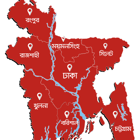
আন্তর্জাতিক
৬ আগস্ট, ২০২৬
টি-টোয়েন্টি ইতিহাসের সর্বোচ্চ রানের মালিক এখন জস বাটলার
খেলাধুলা
৬ আগস্ট, ২০২৬
বস্তিতে কেটেছে শৈশব, আজ মুম্বাইয়ে দুই বাড়ির মালিক
বিনোদন
৬ আগস্ট, ২০২৬
যুক্তরাজ্যে বসবাসরত জাতীয়তাবাদী কুলাউড়াবাসীর মত বিনিময়
সভা...
ইউকে কমিউনিটি
৫ আগস্ট, ২০২৬
প্রধানমন্ত্রীকে সৌদি আরব সফরের আমন্ত্রণ
জাতীয়
৫ আগস্ট, ২০২৬
জুলাই গণ-অভ্যুত্থান দিবস আজ, স্মরণে দেশজুড়ে কর্মসূচি
জাতীয়
৫ আগস্ট, ২০২৬
জনগণ পরিবর্তন চেয়েছে বলেই জুলাই আন্দোলন সফল :
প্রধানমন্ত্রী
জাতীয়
৫ আগস্ট, ২০২৬
বেনজীর আহমেদের সঙ্গে পরীমনির ঘনিষ্ঠ সম্পর্ক ছিল : নাসির
মাহম...