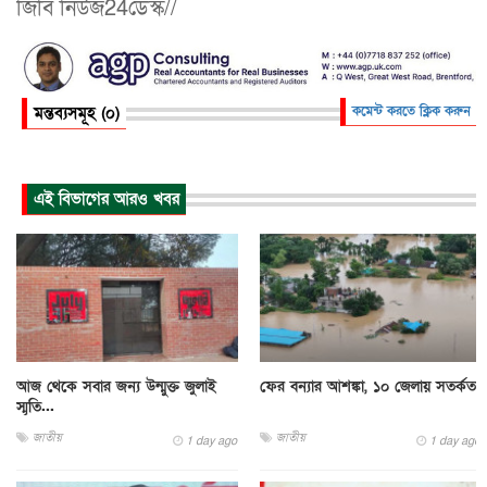
জিবি নিউজ24ডেস্ক//
মন্তব্যসমূহ (০)
কমেন্ট করতে ক্লিক করুন
এই বিভাগের আরও খবর
আজ থেকে সবার জন্য উন্মুক্ত জুলাই
ফের বন্যার আশঙ্কা, ১০ জেলায় সতর্কতা
স্মৃতি...
জাতীয়
জাতীয়
1 day ago
1 day ago