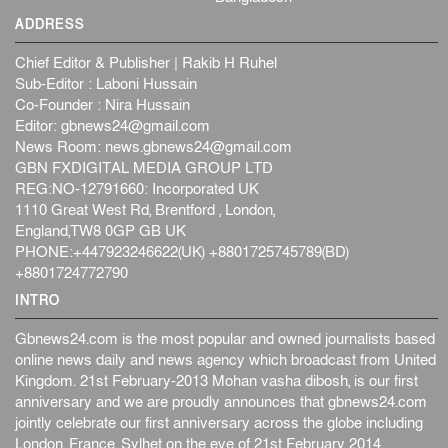
ADDRESS
Chief Editor & Publisher | Rakib H Ruhel
Sub-Editor : Laboni Hussain
Co-Founder : Nira Hussain
Editor:
gbnews24@gmail.com
News Room:
news.gbnews24@gmail.com
GBN FXDIGITAL MEDIA GROUP LTD
REG:NO-12791660: Incorporated UK
1110 Great West Rd, Brentford , London,
England,TW8 0GP GB UK
PHONE:+447923246622(UK) +8801725745789(BD)
+8801724772790
INTRO
Gbnews24.com is the most popular and owned journalists based
online news daily and news agency which broadcast from United
Kingdom. 21st February-2013 Mohan vasha dibosh, is our first
anniversary and we are proudly announces that gbnews24.com
jointly celebrate our first anniversary across the globe including
London, France, Sylhet on the eve of 21st February 2014.