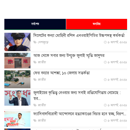
সর্বশেষ
জনপ্রিয়
সিলেটের কন্যা মোহিনী রশিদ এনওয়াইপিডির উচ্চপদস্থ কর্মকর্তা
দেশজুড়ে
৬ আগস্ট, ২০২৬
আজ থেকে সবার জন্য উন্মুক্ত জুলাই স্মৃতি জাদুঘর
জাতীয়
৬ আগস্ট, ২০২৬
ফের বন্যার আশঙ্কা, ১০ জেলায় সতর্কতা
জাতীয়
৬ আগস্ট, ২০২৬
জুলাইয়ের কৃতিত্ব নেওয়ার জন্য সবাই প্রতিযোগিতায় নেমেছে :
স্বর...
জাতীয়
৬ আগস্ট, ২০২৬
ফ্যাসিবাদবিরোধী আন্দোলনে হত্যাকাণ্ডের বিচার হবে স্বচ্ছ, নিরপ...
জাতীয়
৬ আগস্ট, ২০২৬