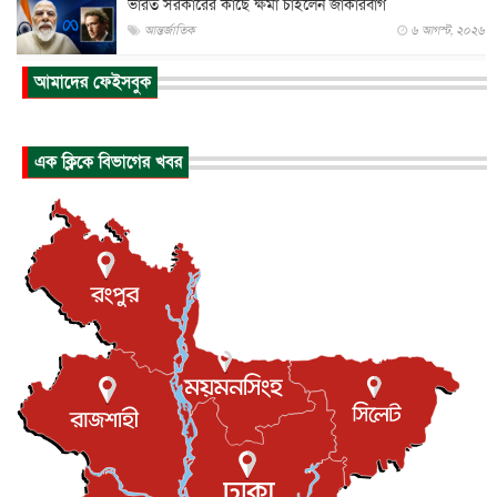
ভারত সরকারের কাছে ক্ষমা চাইলেন জাকারবার্গ
আন্তর্জাতিক
৬ আগস্ট, ২০২৬
আকাশে ট্রাম্পের হেলিকপ্টার ও যাত্রীবাহী বিমান মুখোমুখি, তদন্...
আমাদের ফেইসবুক
আন্তর্জাতিক
৬ আগস্ট, ২০২৬
হিরোশিমায় বোমা হামলার ৮১ বছর, অস্ত্রমুক্ত বিশ্বের আহ্বান জা...
এক ক্লিকে বিভাগের খবর
আন্তর্জাতিক
৬ আগস্ট, ২০২৬
যুক্তরাষ্ট্রে পারিবারিক সংঘাতে বন্দুক হামলা, নিহত ৩
আন্তর্জাতিক
৬ আগস্ট, ২০২৬
টি-টোয়েন্টি ইতিহাসের সর্বোচ্চ রানের মালিক এখন জস বাটলার
খেলাধুলা
৬ আগস্ট, ২০২৬
বস্তিতে কেটেছে শৈশব, আজ মুম্বাইয়ে দুই বাড়ির মালিক
বিনোদন
৬ আগস্ট, ২০২৬
যুক্তরাজ্যে বসবাসরত জাতীয়তাবাদী কুলাউড়াবাসীর মত বিনিময়
সভা...
ইউকে কমিউনিটি
৫ আগস্ট, ২০২৬
প্রধানমন্ত্রীকে সৌদি আরব সফরের আমন্ত্রণ