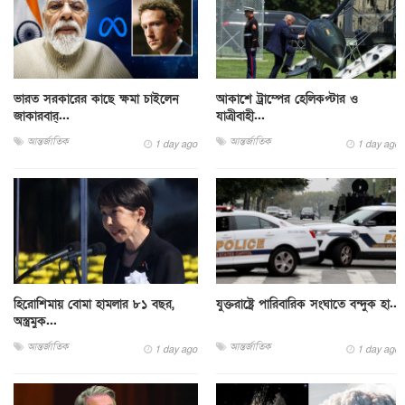
ভারত সরকারের কাছে ক্ষমা চাইলেন
আকাশে ট্রাম্পের হেলিকপ্টার ও
জাকারবার্...
যাত্রীবাহী...
আন্তর্জাতিক
আন্তর্জাতিক
1 day ago
1 day ago
হিরোশিমায় বোমা হামলার ৮১ বছর,
যুক্তরাষ্ট্রে পারিবারিক সংঘাতে বন্দুক হা...
অস্ত্রমুক...
আন্তর্জাতিক
আন্তর্জাতিক
1 day ago
1 day ago