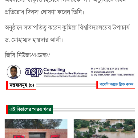
অবদানের স্বীকৃতি হিসেবে দিনটিকে ‘গণ-অভ্যুত্থানে প্রথম
প্রতিরোধ দিবস’ ঘোষণা করেন তিনি।
অনুষ্ঠানে সভাপতিত্ব করেন কুমিল্লা বিশ্ববিদ্যালয়ের উপাচার্য
ড. মোহাম্মদ হায়দার আলী।
জিবি নিউজ24ডেস্ক//
মন্তব্যসমূহ (০)
কমেন্ট করতে ক্লিক করুন
এই বিভাগের আরও খবর