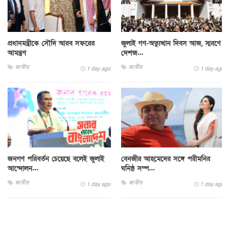
প্রধানমন্ত্রীকে সৌদি আরব সফরের
জুলাই গণ-অভ্যুত্থান দিবস আজ, স্মরণে
আমন্ত্রণ
দেশজ...
জাতীয়
জাতীয়
1 day ago
1 day ago
জনগণ পরিবর্তন চেয়েছে বলেই জুলাই
বেনজীর আহমেদের সঙ্গে পরীমনির
আন্দোলন...
ঘনিষ্ঠ সম্প...
জাতীয়
জাতীয়
1 day ago
1 day ago