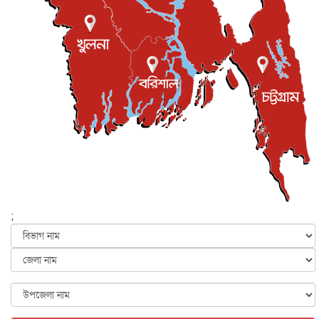
জুলাই গণ-অভ্যুত্থান দিবস আজ, স্মরণে দেশজুড়ে কর্মসূচি
জাতীয়
৫ আগস্ট, ২০২৬
জনগণ পরিবর্তন চেয়েছে বলেই জুলাই আন্দোলন সফল :
প্রধানমন্ত্রী
জাতীয়
৫ আগস্ট, ২০২৬
বেনজীর আহমেদের সঙ্গে পরীমনির ঘনিষ্ঠ সম্পর্ক ছিল : নাসির
মাহম...
জাতীয়
৫ আগস্ট, ২০২৬
হরমুজ নিয়ে ইরান-মার্কিন চুক্তি হতে পারে আজ : মার্কিন অর্থমন...
আন্তর্জাতিক
৫ আগস্ট, ২০২৬
পৃথিবীর দিকে আসছে বিধ্বংসী বস্তু, পারমাণবিক বোমা দিয়ে করা
হব...
;
আন্তর্জাতিক
৫ আগস্ট, ২০২৬
কেনিয়ায় ১৫ হাতির রহস্যজনক মৃত্যু, সন্দেহের মুখে কীটনাশকের
ব্...
আন্তর্জাতিক
৫ আগস্ট, ২০২৬
বিদেশি সংবাদমাধ্যমের জন্য নতুন বিধি-নিষেধ পাকিস্তানের
আন্তর্জাতিক
৫ আগস্ট, ২০২৬