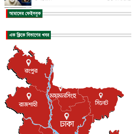
আকাশে ট্রাম্পের হেলিকপ্টার ও যাত্রীবাহী বিমান মুখোমুখি, তদন্...
আমাদের ফেইসবুক
আন্তর্জাতিক
৬ আগস্ট, ২০২৬
হিরোশিমায় বোমা হামলার ৮১ বছর, অস্ত্রমুক্ত বিশ্বের আহ্বান জা...
এক ক্লিকে বিভাগের খবর
আন্তর্জাতিক
৬ আগস্ট, ২০২৬
যুক্তরাষ্ট্রে পারিবারিক সংঘাতে বন্দুক হামলা, নিহত ৩
আন্তর্জাতিক
৬ আগস্ট, ২০২৬
টি-টোয়েন্টি ইতিহাসের সর্বোচ্চ রানের মালিক এখন জস বাটলার
খেলাধুলা
৬ আগস্ট, ২০২৬
বস্তিতে কেটেছে শৈশব, আজ মুম্বাইয়ে দুই বাড়ির মালিক
বিনোদন
৬ আগস্ট, ২০২৬
যুক্তরাজ্যে বসবাসরত জাতীয়তাবাদী কুলাউড়াবাসীর মত বিনিময়
সভা...
ইউকে কমিউনিটি
৫ আগস্ট, ২০২৬
প্রধানমন্ত্রীকে সৌদি আরব সফরের আমন্ত্রণ
জাতীয়
৫ আগস্ট, ২০২৬