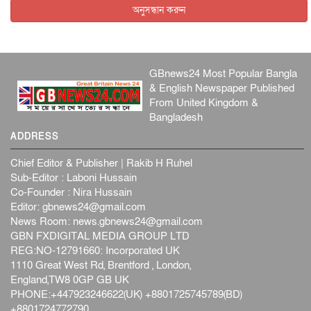
অনুসন্ধান করুন
GBnews24 Most Popular Bangla
& English Newspaper Published
From United Kingdom &
Bangladesh
ADDRESS
Chief Editor & Publisher | Rakib H Ruhel
Sub-Editor : Laboni Hussain
Co-Founder : Nira Hussain
Editor:
gbnews24@gmail.com
News Room:
news.gbnews24@gmail.com
GBN FXDIGITAL MEDIA GROUP LTD
REG:NO-12791660: Incorporated UK
1110 Great West Rd, Brentford , London,
England,TW8 0GP GB UK
PHONE:+447923246622(UK) +8801725745789(BD)
+8801724772790