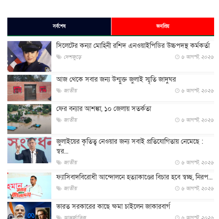
সর্বশেষ
জনপ্রিয়
সিলেটের কন্যা মোহিনী রশিদ এনওয়াইপিডির উচ্চপদস্থ কর্মকর্তা
দেশজুড়ে
৬ আগস্ট, ২০২৬
আজ থেকে সবার জন্য উন্মুক্ত জুলাই স্মৃতি জাদুঘর
জাতীয়
৬ আগস্ট, ২০২৬
ফের বন্যার আশঙ্কা, ১০ জেলায় সতর্কতা
জাতীয়
৬ আগস্ট, ২০২৬
জুলাইয়ের কৃতিত্ব নেওয়ার জন্য সবাই প্রতিযোগিতায় নেমেছে :
স্বর...
জাতীয়
৬ আগস্ট, ২০২৬
ফ্যাসিবাদবিরোধী আন্দোলনে হত্যাকাণ্ডের বিচার হবে স্বচ্ছ, নিরপ...
জাতীয়
৬ আগস্ট, ২০২৬
ভারত সরকারের কাছে ক্ষমা চাইলেন জাকারবার্গ
আন্তর্জাতিক
৬ আগস্ট, ২০২৬