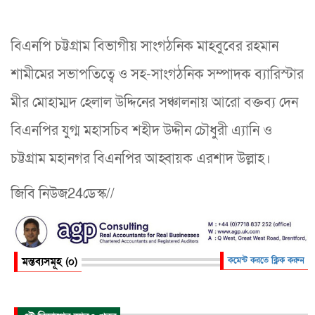
বিএনপি চট্টগ্রাম বিভাগীয় সাংগঠনিক মাহবুবের রহমান
শামীমের সভাপতিত্বে ও সহ-সাংগঠনিক সম্পাদক ব্যারিস্টার
মীর মোহাম্মদ হেলাল উদ্দিনের সঞ্চালনায় আরো বক্তব্য দেন
বিএনপির যুগ্ম মহাসচিব শহীদ উদ্দীন চৌধুরী এ্যানি ও
চট্টগ্রাম মহানগর বিএনপির আহ্বায়ক এরশাদ উল্লাহ।
জিবি নিউজ24ডেস্ক//
মন্তব্যসমূহ (০)
কমেন্ট করতে ক্লিক করুন