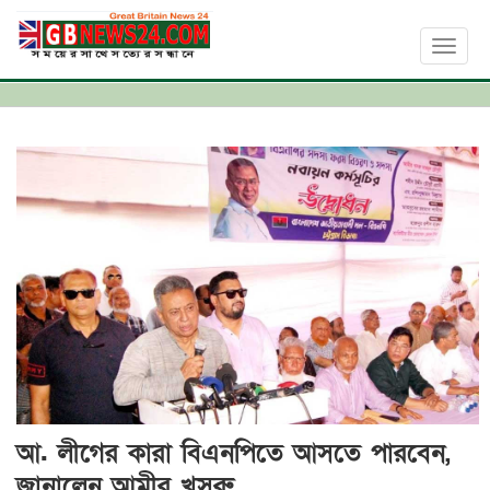
Toggl
naviga
আ. লীগের কারা বিএনপিতে আসতে পারবেন,
জানালেন আমীর খসরু