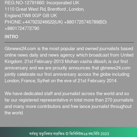
REG:NO-12791660: Incorporated UK
1110 Great West Rd, Brentford , London,
England,TW8 0GP GB UK
PHONE:+447923246622(UK) +8801725745789(BD)
+8801724772790
INTRO
Gbnews24.com is the most popular and owned journalists based
online news daily and news agency which broadcast from United
Kingdom. 21st February-2013 Mohan vasha dibosh, is our first
anniversary and we are proudly announces that gbnews24.com
jointly celebrate our first anniversary across the globe including
London, France, Sylhet on the eve of 21st February 2014.
We have dedicated staff and journalist across the world and so
far our registered representative in total more than 270 journalists
and many more contributors and free lance journalist throughout
the world.
সর্বস্বত্ব স্বত্বাধিকার সংরক্ষিত © জিবিনিউজ২৪.কম.বিডি 2023