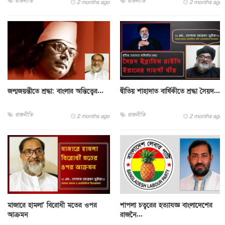
রাজনীতি
রাজনীতি
2 months ago
2 months ago
জন্মজয়ন্তীতে শ্রদ্ধা: বাংলার অন্তিত্বের...
দ্বীতিয় শাহাদাত বার্ষিকীতে শ্রদ্ধা সৈয়দ...
রাজনীতি
রাজনীতি
2 months ago
2 months ago
মাজারে হামলা' বিরোধী মতের ওপর
শাপলা চত্বরের হত্যাযজ্ঞ বাংলাদেশের
আক্রমন
রাজনৈ...