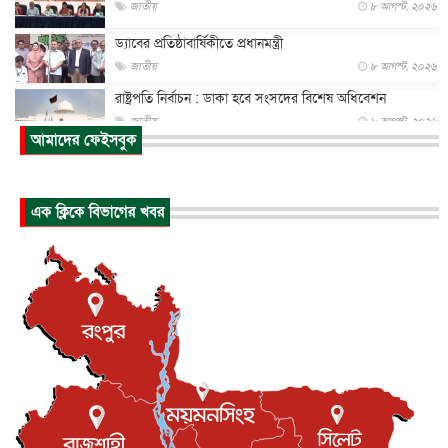
জাতীয়
৮ আগস্ট, ২০২৬
ড্যাবের প্রতিষ্ঠাবার্ষিকীতে প্রধানমন্ত্রী
জাতীয়
৮ আগস্ট, ২০২৬
রাষ্ট্রপতি নির্বাচন : ডাকা হবে সংসদের বিশেষ অধিবেশন
জাতীয়
৮ আগস্ট, ২০২৬
আমাদের ফেইসবুক
প্রধানমন্ত্রীর সঙ্গে সাক্ষাতে খুদে শিল্পী অনুশ্রী রায়ের স্বপ...
জাতীয়
৮ আগস্ট, ২০২৬
এক ক্লিকে বিভাগের খবর
পাকিস্তান-তুরস্কের সঙ্গে প্রতিরক্ষা চুক্তি সৌদি আরবকে কতটা ন...
আন্তর্জাতিক
৮ আগস্ট, ২০২৬
যুক্তরাজ্যে গ্রুমিং কেলেঙ্কারি : পাকিস্তানির অপরাধে অস্বস্তি...
আন্তর্জাতিক
৮ আগস্ট, ২০২৬
বিরোধ কাটিয়ে কূটনৈতিক সম্পর্ক পুনঃস্থাপন করছে মেক্সিকো ও
পের...
আন্তর্জাতিক
৮ আগস্ট, ২০২৬
এবার ওটিটিতে মুক্তি পেল ‘মালিক’
বিনোদন
৮ আগস্ট, ২০২৬