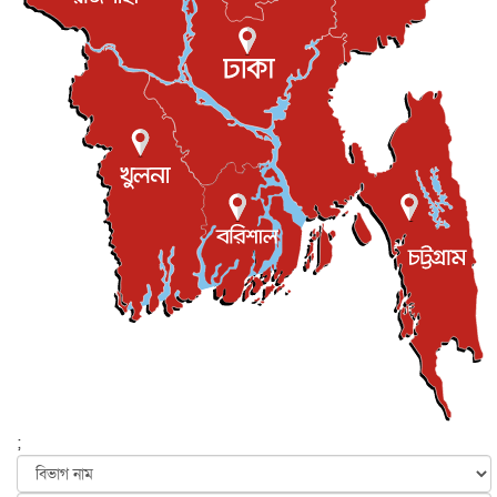
রিয়ালকে ‘না’ বলা রদ্রির জন্য বার্সার কাছে কত চাইল ম্যানসিটি
খেলাধুলা
৮ আগস্ট, ২০২৬
শিল্পকলায় চলচ্চিত্র উৎসব, বিনা মূল্যে দেখা যাবে ৬ সিনেমা
বিনোদন
৮ আগস্ট, ২০২৬
ইস্ট লন্ডন মসজিদের জুমার খুতবা : “কুরআন হোক জীবন দেখার
লেন্স...
ইসলাম ও জীবন
৭ আগস্ট, ২০২৬
সিলেটের কন্যা মোহিনী রশিদ এনওয়াইপিডির উচ্চপদস্থ কর্মকর্তা
দেশজুড়ে
৬ আগস্ট, ২০২৬
আজ থেকে সবার জন্য উন্মুক্ত জুলাই স্মৃতি জাদুঘর
জাতীয়
৬ আগস্ট, ২০২৬
ফের বন্যার আশঙ্কা, ১০ জেলায় সতর্কতা
জাতীয়
৬ আগস্ট, ২০২৬
;
জুলাইয়ের কৃতিত্ব নেওয়ার জন্য সবাই প্রতিযোগিতায় নেমেছে :
স্বর...