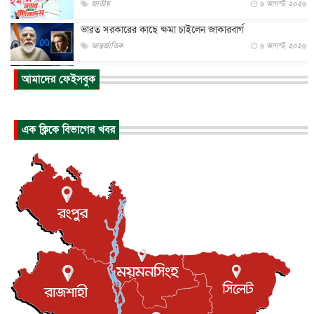
জাতীয়
৬ আগস্ট, ২০২৬
ভারত সরকারের কাছে ক্ষমা চাইলেন জাকারবার্গ
আন্তর্জাতিক
৬ আগস্ট, ২০২৬
আকাশে ট্রাম্পের হেলিকপ্টার ও যাত্রীবাহী বিমান মুখোমুখি, তদন্...
আমাদের ফেইসবুক
আন্তর্জাতিক
৬ আগস্ট, ২০২৬
হিরোশিমায় বোমা হামলার ৮১ বছর, অস্ত্রমুক্ত বিশ্বের আহ্বান জা...
এক ক্লিকে বিভাগের খবর
আন্তর্জাতিক
৬ আগস্ট, ২০২৬
যুক্তরাষ্ট্রে পারিবারিক সংঘাতে বন্দুক হামলা, নিহত ৩
আন্তর্জাতিক
৬ আগস্ট, ২০২৬
টি-টোয়েন্টি ইতিহাসের সর্বোচ্চ রানের মালিক এখন জস বাটলার
খেলাধুলা
৬ আগস্ট, ২০২৬
বস্তিতে কেটেছে শৈশব, আজ মুম্বাইয়ে দুই বাড়ির মালিক
বিনোদন
৬ আগস্ট, ২০২৬
যুক্তরাজ্যে বসবাসরত জাতীয়তাবাদী কুলাউড়াবাসীর মত বিনিময়
সভা...
ইউকে কমিউনিটি
৫ আগস্ট, ২০২৬