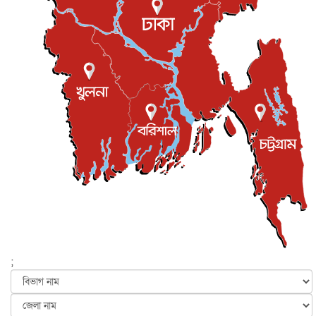
প্রধানমন্ত্রীকে সৌদি আরব সফরের আমন্ত্রণ
জাতীয়
৫ আগস্ট, ২০২৬
জুলাই গণ-অভ্যুত্থান দিবস আজ, স্মরণে দেশজুড়ে কর্মসূচি
জাতীয়
৫ আগস্ট, ২০২৬
জনগণ পরিবর্তন চেয়েছে বলেই জুলাই আন্দোলন সফল :
প্রধানমন্ত্রী
জাতীয়
৫ আগস্ট, ২০২৬
বেনজীর আহমেদের সঙ্গে পরীমনির ঘনিষ্ঠ সম্পর্ক ছিল : নাসির
মাহম...
জাতীয়
৫ আগস্ট, ২০২৬
হরমুজ নিয়ে ইরান-মার্কিন চুক্তি হতে পারে আজ : মার্কিন অর্থমন...
আন্তর্জাতিক
৫ আগস্ট, ২০২৬
পৃথিবীর দিকে আসছে বিধ্বংসী বস্তু, পারমাণবিক বোমা দিয়ে করা
হব...
;
আন্তর্জাতিক
৫ আগস্ট, ২০২৬
কেনিয়ায় ১৫ হাতির রহস্যজনক মৃত্যু, সন্দেহের মুখে কীটনাশকের
ব্...