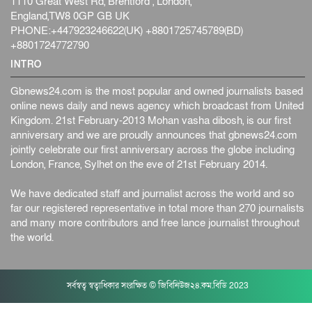
1110 Great West Rd, Brentford , London,
England,TW8 0GP GB UK
PHONE:+447923246622(UK) +8801725745789(BD)
+8801724772790
INTRO
Gbnews24.com is the most popular and owned journalists based
online news daily and news agency which broadcast from United
Kingdom. 21st February-2013 Mohan vasha dibosh, is our first
anniversary and we are proudly announces that gbnews24.com
jointly celebrate our first anniversary across the globe including
London, France, Sylhet on the eve of 21st February 2014.
We have dedicated staff and journalist across the world and so
far our registered representative in total more than 270 journalists
and many more contributors and free lance journalist throughout
the world.
সর্বস্বত্ব স্বত্বাধিকার সংরক্ষিত © জিবিনিউজ২৪.কম.বিডি 2023