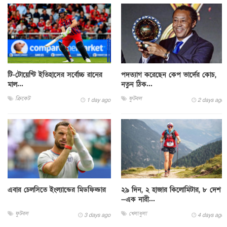
টি-টোয়েন্টি ইতিহাসের সর্বোচ্চ রানের
পদত্যাগ করেছেন কেপ ভার্দের কোচ,
মাল...
নতুন ঠিক...
ক্রিকেট
ফুটবল
1 day ago
2 days ago
এবার চেলসিতে ইংল্যান্ডের মিডফিল্ডার
২৯ দিন, ২ হাজার কিলোমিটার, ৮ দেশ
—এক নারী...
ফুটবল
খেলাধুলা
3 days ago
4 days ago