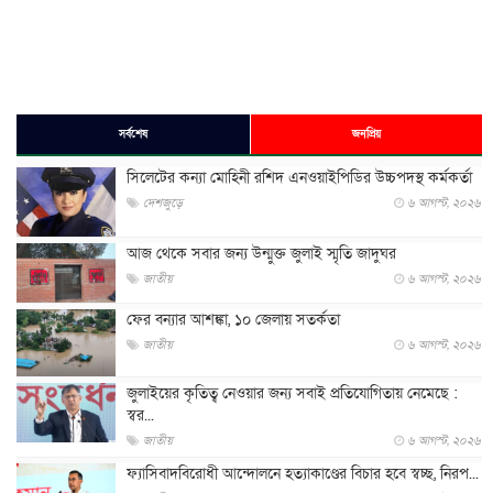
সর্বশেষ
জনপ্রিয়
সিলেটের কন্যা মোহিনী রশিদ এনওয়াইপিডির উচ্চপদস্থ কর্মকর্তা
দেশজুড়ে
৬ আগস্ট, ২০২৬
আজ থেকে সবার জন্য উন্মুক্ত জুলাই স্মৃতি জাদুঘর
জাতীয়
৬ আগস্ট, ২০২৬
ফের বন্যার আশঙ্কা, ১০ জেলায় সতর্কতা
জাতীয়
৬ আগস্ট, ২০২৬
জুলাইয়ের কৃতিত্ব নেওয়ার জন্য সবাই প্রতিযোগিতায় নেমেছে :
স্বর...
জাতীয়
৬ আগস্ট, ২০২৬
ফ্যাসিবাদবিরোধী আন্দোলনে হত্যাকাণ্ডের বিচার হবে স্বচ্ছ, নিরপ...