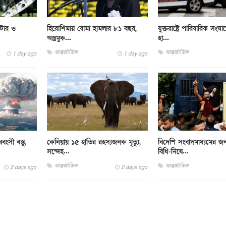
্টার ও
হিরোশিমায় বোমা হামলার ৮১ বছর,
যুক্তরাষ্ট্রে পারিবারিক সংঘা
অস্ত্রমুক...
হা...
আন্তর্জাতিক
আন্তর্জাতিক
1 day ago
1 day ago
ংসী বস্তু,
কেনিয়ায় ১৫ হাতির রহস্যজনক মৃত্যু,
বিদেশি সংবাদমাধ্যমের জন
সন্দেহ...
বিধি-নিষে...
আন্তর্জাতিক
আন্তর্জাতিক
2 days ago
2 days ago