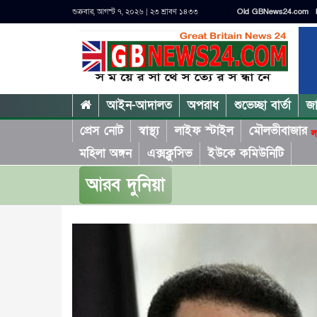
শুক্রবার, আগস্ট ৭, ২০২৬ | ২৩ শ্রাবণ ১৪৩৩
Old GBNews24.com
আইন-আদালত
অপরাধ
শুভেচ্ছা বার্তা
জ
প্রেস নোট
স্বাস্থ্য
লাইফ স্টাইল
মৌলভীবাজার
ল
মহিলা অঙ্গন
এক্সক্লুসিভ
ইউকে কমিউনিটি
আরব দুনিয়া