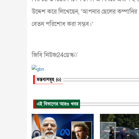
উদ্দেশ করে লিখেছেন, ‘আপনার ছেলের কম্পানির ওপ
বেতন পরিশোধ করা সম্ভব।’
জিবি নিউজ24ডেস্ক//
মন্তব্যসমূহ (০)
এই বিভাগের আরও খবর