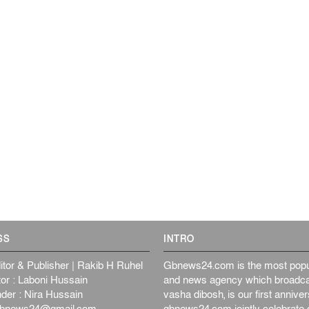
SS
INTRO
itor & Publisher | Rakib H Ruhel
Gbnews24.com is the most popul
or : Laboni Hussain
and news agency which broadca
der : Nira Hussain
vasha dibosh, is our first anniv
bnews24@gmail.com
gbnews24.com jointly celebrate o