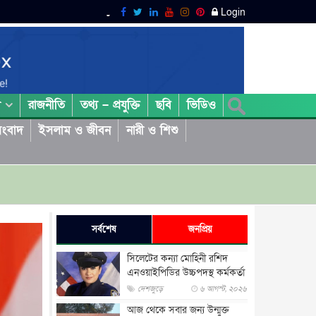
Login
রাজনীতি
তথ্য – প্রযুক্তি
ছবি
ভিডিও
া
ংবাদ
ইসলাম ও জীবন
নারী ও শিশু
সর্বশেষ
জনপ্রিয়
সিলেটের কন্যা মোহিনী রশিদ
এনওয়াইপিডির উচ্চপদস্থ কর্মকর্তা
দেশজুড়ে
৬ আগস্ট, ২০২৬
আজ থেকে সবার জন্য উন্মুক্ত