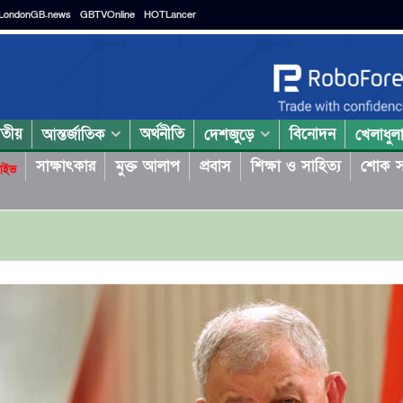
LondonGB.news
GBTVOnline
HOTLancer
াতীয়
অর্থনীতি
বিনোদন
আন্তর্জাতিক
দেশজুড়ে
খেলাধুল
সাক্ষাৎকার
মুক্ত আলাপ
প্রবাস
শিক্ষা ও সাহিত্য
শোক স
াইভ