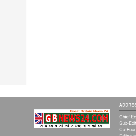
ADDRE
Chief Ed
Sub-Edit
Co-Foun
Editor:
g