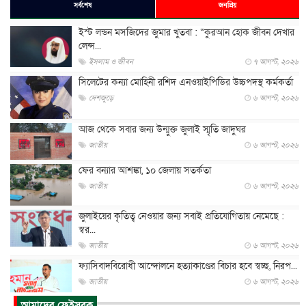
সর্বশেষ
জনপ্রিয়
ইস্ট লন্ডন মসজিদের জুমার খুতবা : “কুরআন হোক জীবন দেখার
লেন্স...
ইসলাম ও জীবন
৭ আগস্ট, ২০২৬
সিলেটের কন্যা মোহিনী রশিদ এনওয়াইপিডির উচ্চপদস্থ কর্মকর্তা
দেশজুড়ে
৬ আগস্ট, ২০২৬
আজ থেকে সবার জন্য উন্মুক্ত জুলাই স্মৃতি জাদুঘর
জাতীয়
৬ আগস্ট, ২০২৬
ফের বন্যার আশঙ্কা, ১০ জেলায় সতর্কতা
জাতীয়
৬ আগস্ট, ২০২৬
জুলাইয়ের কৃতিত্ব নেওয়ার জন্য সবাই প্রতিযোগিতায় নেমেছে :
স্বর...
জাতীয়
৬ আগস্ট, ২০২৬
ফ্যাসিবাদবিরোধী আন্দোলনে হত্যাকাণ্ডের বিচার হবে স্বচ্ছ, নিরপ...
জাতীয়
৬ আগস্ট, ২০২৬
আমাদের ফেইসবুক