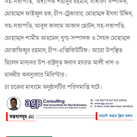
সহ-সভাপতি, অধ্যাপক শহীদুর রহমান, সাধারণ সম্পাদক,
মোহাম্মদ ফাইজুল হক, চীপ-ট্রেজারার, মোহাম্মদ ইসবা উদ্দিন,
সহ-সভাপতি, আবুল কালাম আজাদ ছোটন, সহ-সভাপতি,
মোহাম্মদ শামীম আহমেদ, যুগ্ম-সম্পাদক ও সৈয়দ মোহাম্মদ
মোস্তাফিজুর রহমান, চীপ-এক্সিকিউটিজ। আরো উপস্থিত
ছিলেন মান্যবর উপ-রাষ্ট্রদূত জনাব হযরত আলী খান ও
মাননীয় কনস্যুলার মিনিস্টার।
চা চক্রের মাধ্যমে অনুষ্ঠানটির পরিসমাপ্তি ঘটে।
মন্তব্যসমূহ (০)
কমেন্ট করতে ক্লিক করুন