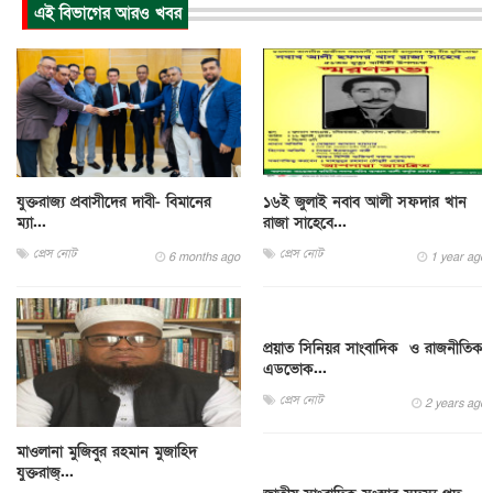
এই বিভাগের আরও খবর
যুক্তরাজ্য প্রবাসীদের দাবী- বিমানের
১৬ই জুলাই নবাব আলী সফদার খান
ম্যা...
রাজা সাহেবে...
প্রেস নোট
প্রেস নোট
6 months ago
1 year ago
প্রয়াত সিনিয়র সাংবাদিক ও রাজনীতিক
এডভোক...
প্রেস নোট
2 years ago
মাওলানা মুজিবুর রহমান মুজাহিদ
যুক্তরাজ‍্...