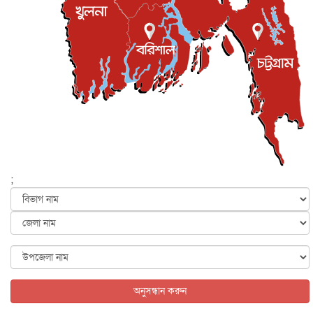
জাতীয়
৫ আগস্ট, ২০২৬
জুলাই গণ-অভ্যুত্থান দিবস আজ, স্মরণে দেশজুড়ে কর্মসূচি
জাতীয়
৫ আগস্ট, ২০২৬
জনগণ পরিবর্তন চেয়েছে বলেই জুলাই আন্দোলন সফল :
প্রধানমন্ত্রী
জাতীয়
৫ আগস্ট, ২০২৬
বেনজীর আহমেদের সঙ্গে পরীমনির ঘনিষ্ঠ সম্পর্ক ছিল : নাসির
মাহম...
জাতীয়
৫ আগস্ট, ২০২৬
হরমুজ নিয়ে ইরান-মার্কিন চুক্তি হতে পারে আজ : মার্কিন অর্থমন...
;
আন্তর্জাতিক
৫ আগস্ট, ২০২৬
পৃথিবীর দিকে আসছে বিধ্বংসী বস্তু, পারমাণবিক বোমা দিয়ে করা
হব...
আন্তর্জাতিক
৫ আগস্ট, ২০২৬
কেনিয়ায় ১৫ হাতির রহস্যজনক মৃত্যু, সন্দেহের মুখে কীটনাশকের
ব্...
অনুসন্ধান করুন
আন্তর্জাতিক
৫ আগস্ট, ২০২৬