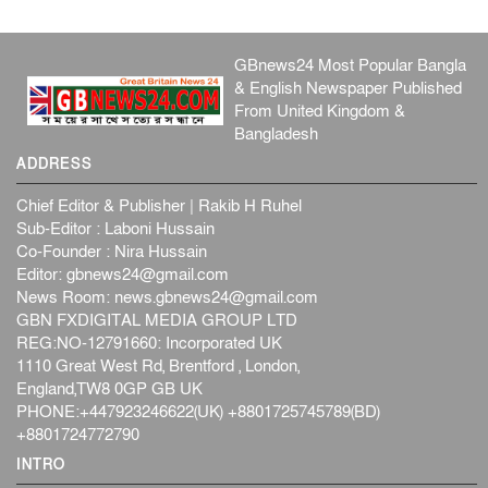
GBnews24 Most Popular Bangla
& English Newspaper Published
From United Kingdom &
Bangladesh
ADDRESS
Chief Editor & Publisher | Rakib H Ruhel
Sub-Editor : Laboni Hussain
Co-Founder : Nira Hussain
Editor:
gbnews24@gmail.com
News Room:
news.gbnews24@gmail.com
GBN FXDIGITAL MEDIA GROUP LTD
REG:NO-12791660: Incorporated UK
1110 Great West Rd, Brentford , London,
England,TW8 0GP GB UK
PHONE:+447923246622(UK) +8801725745789(BD)
+8801724772790
INTRO