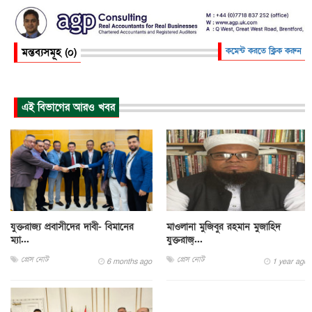
মন্তব্যসমূহ (০)
কমেন্ট করতে ক্লিক করুন
এই বিভাগের আরও খবর
যুক্তরাজ্য প্রবাসীদের দাবী- বিমানের
মাওলানা মুজিবুর রহমান মুজাহিদ
ম্যা...
যুক্তরাজ‍্...
প্রেস নোট
প্রেস নোট
6 months ago
1 year ago