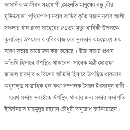
ভাসানীর আজীবন সহযোগী ,মেহনতি মানুষের বন্ধু ,বীর
মুক্তিযোদ্ধা ,পৃথিমপাশা নবাব বাড়ির কৃতি সন্তান নবাব আলী
সফদার খান রাজা সাহেবের ৫১তম মৃত্যু বার্ষিকী উপলক্ষে
কুলাউড়া উপজেলার রবিরবাজারের সুলতান কমপ্লেক্সে এক
স্মরণ সভার আয়োজন করা হয়েছে । উক্ত সভায় প্রধান
অতিথি হিসাবে উপস্থিত থাকবেন -সাবেক মন্ত্রী মোস্তফা
জামাল হায়দার ও বিশেষ অতিথি হিসাবে উপস্থিত থাকবেন
অধুনালুপ্ত সাপ্তাহিক হক কথা সম্পাদক সৈয়দ ইরফানুল বারী
। স্মরণ সভায় সবাইকে উপস্থিত থাকার জন‍্য সভার সভাপতি
ইন্জিনিয়ার মাহমুদুর রহমান চৌধুরী অনুরোধ জানিয়েছেন ।