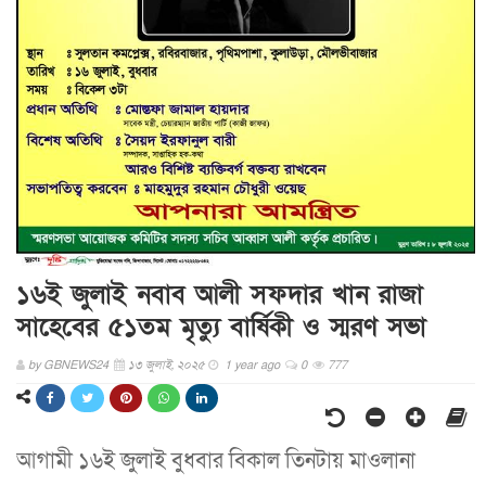
১৬ই জুলাই নবাব আলী সফদার খান রাজা
সাহেবের ৫১তম মৃত্যু বার্ষিকী ও স্মরণ সভা
by
GBNEWS24
১৩ জুলাই, ২০২৫
1 year ago
0
777
আগামী ১৬ই জুলাই বুধবার বিকাল তিনটায় মাওলানা