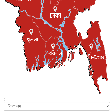
সভা...
ইউকে কমিউনিটি
৫ আগস্ট, ২০২৬
প্রধানমন্ত্রীকে সৌদি আরব সফরের আমন্ত্রণ
জাতীয়
৫ আগস্ট, ২০২৬
জুলাই গণ-অভ্যুত্থান দিবস আজ, স্মরণে দেশজুড়ে কর্মসূচি
জাতীয়
৫ আগস্ট, ২০২৬
জনগণ পরিবর্তন চেয়েছে বলেই জুলাই আন্দোলন সফল :
প্রধানমন্ত্রী
জাতীয়
৫ আগস্ট, ২০২৬
বেনজীর আহমেদের সঙ্গে পরীমনির ঘনিষ্ঠ সম্পর্ক ছিল : নাসির
মাহম...
জাতীয়
৫ আগস্ট, ২০২৬
হরমুজ নিয়ে ইরান-মার্কিন চুক্তি হতে পারে আজ : মার্কিন অর্থমন...
আন্তর্জাতিক
৫ আগস্ট, ২০২৬
পৃথিবীর দিকে আসছে বিধ্বংসী বস্তু, পারমাণবিক বোমা দিয়ে করা
হব...
;
আন্তর্জাতিক
৫ আগস্ট, ২০২৬
কেনিয়ায় ১৫ হাতির রহস্যজনক মৃত্যু, সন্দেহের মুখে কীটনাশকের