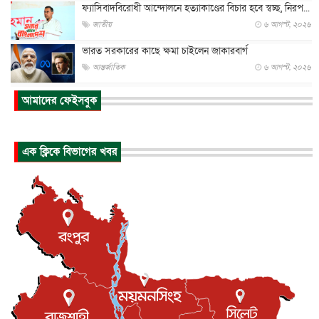
ফ্যাসিবাদবিরোধী আন্দোলনে হত্যাকাণ্ডের বিচার হবে স্বচ্ছ, নিরপ...
জাতীয়
৬ আগস্ট, ২০২৬
ভারত সরকারের কাছে ক্ষমা চাইলেন জাকারবার্গ
আন্তর্জাতিক
৬ আগস্ট, ২০২৬
আকাশে ট্রাম্পের হেলিকপ্টার ও যাত্রীবাহী বিমান মুখোমুখি, তদন্...
আমাদের ফেইসবুক
আন্তর্জাতিক
৬ আগস্ট, ২০২৬
হিরোশিমায় বোমা হামলার ৮১ বছর, অস্ত্রমুক্ত বিশ্বের আহ্বান জা...
এক ক্লিকে বিভাগের খবর
আন্তর্জাতিক
৬ আগস্ট, ২০২৬
যুক্তরাষ্ট্রে পারিবারিক সংঘাতে বন্দুক হামলা, নিহত ৩
আন্তর্জাতিক
৬ আগস্ট, ২০২৬
টি-টোয়েন্টি ইতিহাসের সর্বোচ্চ রানের মালিক এখন জস বাটলার
খেলাধুলা
৬ আগস্ট, ২০২৬
বস্তিতে কেটেছে শৈশব, আজ মুম্বাইয়ে দুই বাড়ির মালিক
বিনোদন
৬ আগস্ট, ২০২৬
যুক্তরাজ্যে বসবাসরত জাতীয়তাবাদী কুলাউড়াবাসীর মত বিনিময়