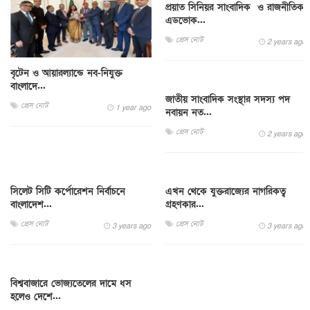
প্রয়াত সিনিয়র সাংবাদিক ও রাজনীতিক
এডভোক...
প্রেস নোট
2 years ago
বৃটেন ও আয়ারল্যান্ডে নব-নিযুক্ত
বাংলাদে...
জাতীয় সাংবাদিক সংস্থার সদস্য পদ
প্রেস নোট
1 year ago
নবায়ন নত...
প্রেস নোট
2 years ago
সিলেট সিটি কর্পোরেশন নির্বাচনে
এখন থেকে যুক্তরাজ্যের নাগরিকত্ব
বাংলাদেশ...
গ্রহণকার...
প্রেস নোট
প্রেস নোট
3 years ago
3 years ago
বিশ্ববাজারে ভোজ্যতেলের দামে ধস
হলেও দেশে...