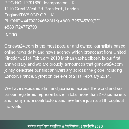
REG:NO-12791660: Incorporated UK
1110 Great West Rd, Brentford , London,
England,TW8 0GP GB UK
PHONE:+447923246622(UK) +8801725745789(BD)
+8801724772790
INTRO
Gbnews24.com is the most popular and owned journalists based
online news daily and news agency which broadcast from United
Kingdom. 21st February-2013 Mohan vasha dibosh, is our first
anniversary and we are proudly announces that gbnews24.com
jointly celebrate our first anniversary across the globe including
London, France, Sylhet on the eve of 21st February 2014.
We have dedicated staff and journalist across the world and so
far our registered representative in total more than 270 journalists
and many more contributors and free lance journalist throughout
the world.
সর্বস্বত্ব স্বত্বাধিকার সংরক্ষিত © জিবিনিউজ২৪.কম.বিডি 2023