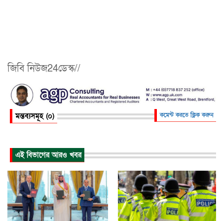
জিবি নিউজ24ডেস্ক//
মন্তব্যসমূহ (০)
কমেন্ট করতে ক্লিক করুন
এই বিভাগের আরও খবর