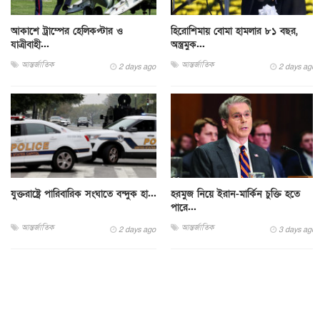
আকাশে ট্রাম্পের হেলিকপ্টার ও
হিরোশিমায় বোমা হামলার ৮১ বছর,
যাত্রীবাহী...
অস্ত্রমুক...
আন্তর্জাতিক
আন্তর্জাতিক
2 days ago
2 days ago
যুক্তরাষ্ট্রে পারিবারিক সংঘাতে বন্দুক হা...
হরমুজ নিয়ে ইরান-মার্কিন চুক্তি হতে
পারে...
আন্তর্জাতিক
আন্তর্জাতিক
2 days ago
3 days ago