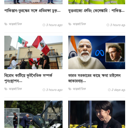
পাকিস্তান-তুরস্কের সঙ্গে প্রতিরক্ষা চুক্...
যুক্তরাজ্যে গ্রুমিং কেলেঙ্কারি : পাকিস্ত...
আন্তর্জাতিক
আন্তর্জাতিক
3 hours ago
3 hours ago
বিরোধ কাটিয়ে কূটনৈতিক সম্পর্ক
ভারত সরকারের কাছে ক্ষমা চাইলেন
পুনঃস্থাপন...
জাকারবার্...
আন্তর্জাতিক
আন্তর্জাতিক
3 hours ago
2 days ago