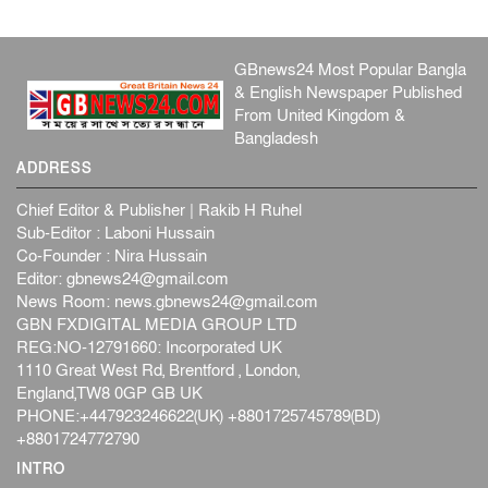
GBnews24 Most Popular Bangla
& English Newspaper Published
From United Kingdom &
Bangladesh
ADDRESS
Chief Editor & Publisher | Rakib H Ruhel
Sub-Editor : Laboni Hussain
Co-Founder : Nira Hussain
Editor:
gbnews24@gmail.com
News Room:
news.gbnews24@gmail.com
GBN FXDIGITAL MEDIA GROUP LTD
REG:NO-12791660: Incorporated UK
1110 Great West Rd, Brentford , London,
England,TW8 0GP GB UK
PHONE:+447923246622(UK) +8801725745789(BD)
+8801724772790
INTRO