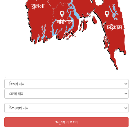
ইস্ট লন্ডন মসজিদের জুমার খুতবা : “কুরআন হোক জীবন দেখার
লেন্স...
ইসলাম ও জীবন
৭ আগস্ট, ২০২৬
সিলেটের কন্যা মোহিনী রশিদ এনওয়াইপিডির উচ্চপদস্থ কর্মকর্তা
দেশজুড়ে
৬ আগস্ট, ২০২৬
আজ থেকে সবার জন্য উন্মুক্ত জুলাই স্মৃতি জাদুঘর
জাতীয়
৬ আগস্ট, ২০২৬
ফের বন্যার আশঙ্কা, ১০ জেলায় সতর্কতা
জাতীয়
৬ আগস্ট, ২০২৬
;
জুলাইয়ের কৃতিত্ব নেওয়ার জন্য সবাই প্রতিযোগিতায় নেমেছে :
স্বর...
জাতীয়
৬ আগস্ট, ২০২৬
ফ্যাসিবাদবিরোধী আন্দোলনে হত্যাকাণ্ডের বিচার হবে স্বচ্ছ, নিরপ...
জাতীয়
৬ আগস্ট, ২০২৬
অনুসন্ধান করুন