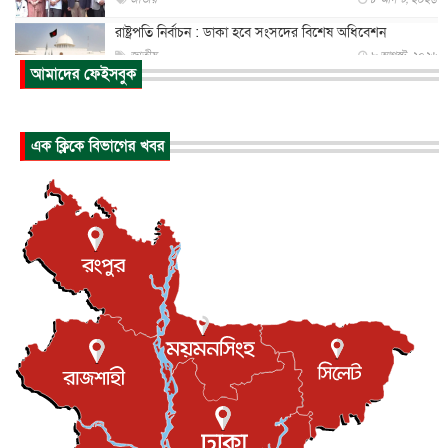
রাষ্ট্রপতি নির্বাচন : ডাকা হবে সংসদের বিশেষ অধিবেশন
জাতীয়
৮ আগস্ট, ২০২৬
আমাদের ফেইসবুক
প্রধানমন্ত্রীর সঙ্গে সাক্ষাতে খুদে শিল্পী অনুশ্রী রায়ের স্বপ...
জাতীয়
৮ আগস্ট, ২০২৬
এক ক্লিকে বিভাগের খবর
পাকিস্তান-তুরস্কের সঙ্গে প্রতিরক্ষা চুক্তি সৌদি আরবকে কতটা ন...
আন্তর্জাতিক
৮ আগস্ট, ২০২৬
যুক্তরাজ্যে গ্রুমিং কেলেঙ্কারি : পাকিস্তানির অপরাধে অস্বস্তি...
আন্তর্জাতিক
৮ আগস্ট, ২০২৬
বিরোধ কাটিয়ে কূটনৈতিক সম্পর্ক পুনঃস্থাপন করছে মেক্সিকো ও
পের...
আন্তর্জাতিক
৮ আগস্ট, ২০২৬
এবার ওটিটিতে মুক্তি পেল ‘মালিক’
বিনোদন
৮ আগস্ট, ২০২৬
রিয়ালকে ‘না’ বলা রদ্রির জন্য বার্সার কাছে কত চাইল ম্যানসিটি
খেলাধুলা
৮ আগস্ট, ২০২৬