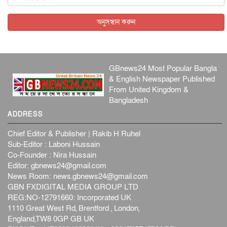
অনুসন্ধান করুন
GBnews24 Most Popular Bangla
& English Newspaper Published
From United Kingdom &
Bangladesh
ADDRESS
Chief Editor & Publisher | Rakib H Ruhel
Sub-Editor : Laboni Hussain
Co-Founder : Nira Hussain
Editor:
gbnews24@gmail.com
News Room:
news.gbnews24@gmail.com
GBN FXDIGITAL MEDIA GROUP LTD
REG:NO-12791660: Incorporated UK
1110 Great West Rd, Brentford , London,
England,TW8 0GP GB UK