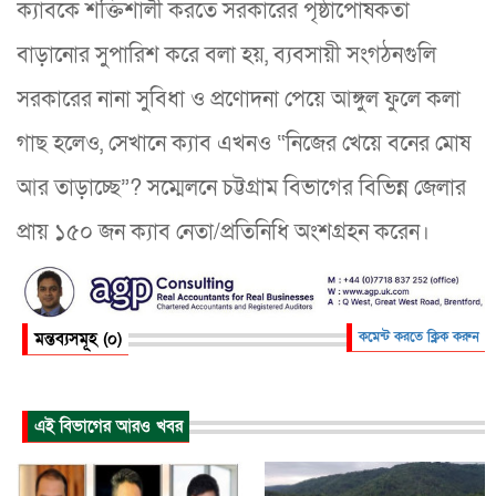
ক্যাবকে শক্তিশালী করতে সরকারের পৃষ্ঠাপোষকতা
বাড়ানোর সুপারিশ করে বলা হয়, ব্যবসায়ী সংগঠনগুলি
সরকারের নানা সুবিধা ও প্রণোদনা পেয়ে আঙ্গুল ফুলে কলা
গাছ হলেও, সেখানে ক্যাব এখনও “নিজের খেয়ে বনের মোষ
আর তাড়াচ্ছে”? সম্মেলনে চট্টগ্রাম বিভাগের বিভিন্ন জেলার
প্রায় ১৫০ জন ক্যাব নেতা/প্রতিনিধি অংশগ্রহন করেন।
মন্তব্যসমূহ (০)
কমেন্ট করতে ক্লিক করুন
এই বিভাগের আরও খবর