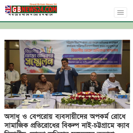
Toggl
naviga
অসাধু ও বেপরোয় ব্যবসায়ীদের অপকর্ম রোধে
সামাজিক প্রতিরোধের বিকল্প নাই-চট্টগ্রামে ক্যাব