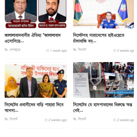
জালালাবাদবাসীর ঐতিহ্য "জালালাবাদ
সিলেটসহ সারাদেশের হাইওয়েতে
এসোসিয়ে...
চাঁদাবাজি বন্...
দেশজুড়ে
সিলেট
1 week ago
2 weeks ago
সিলেটের প্রবাসীদের বাড়ি পাহারা দিবে
সিলেটের যে হাসপাতালের বিরুদ্ধে অন্ত
আনসা...
নেই...
সিলেট
সিলেট
2 weeks ago
2 weeks ago