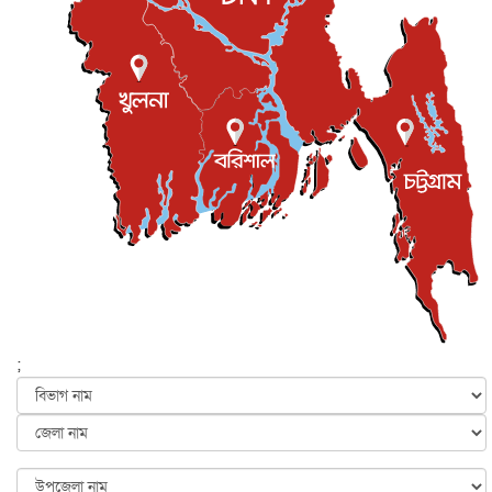
শিল্পকলায় চলচ্চিত্র উৎসব, বিনা মূল্যে দেখা যাবে ৬ সিনেমা
বিনোদন
৮ আগস্ট, ২০২৬
ইস্ট লন্ডন মসজিদের জুমার খুতবা : “কুরআন হোক জীবন দেখার
লেন্স...
ইসলাম ও জীবন
৭ আগস্ট, ২০২৬
সিলেটের কন্যা মোহিনী রশিদ এনওয়াইপিডির উচ্চপদস্থ কর্মকর্তা
দেশজুড়ে
৬ আগস্ট, ২০২৬
আজ থেকে সবার জন্য উন্মুক্ত জুলাই স্মৃতি জাদুঘর
জাতীয়
৬ আগস্ট, ২০২৬
ফের বন্যার আশঙ্কা, ১০ জেলায় সতর্কতা
জাতীয়
৬ আগস্ট, ২০২৬
;
জুলাইয়ের কৃতিত্ব নেওয়ার জন্য সবাই প্রতিযোগিতায় নেমেছে :
স্বর...
জাতীয়
৬ আগস্ট, ২০২৬
ফ্যাসিবাদবিরোধী আন্দোলনে হত্যাকাণ্ডের বিচার হবে স্বচ্ছ, নিরপ...
জাতীয়
৬ আগস্ট, ২০২৬