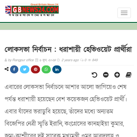
Toggl
naviga
লোকসভা নির্বাচন : ধরাশায়ী হেভিওয়েট প্রার্থীরা
by
Rangpur office
৬ জুন, ২০২৪
2 years ago
0
849
এবারের লোকসভা নির্বাচনে আশার আলো জাগিয়েও শেষ
পর্যন্ত ধরাশায়ী হয়েছেন বেশ কয়েকজন হেভিওয়েট প্রার্থী।
এবার যাঁদের ভরাডুবি হয়েছে, তাঁদের মধ্যে অন্যতম
বিজেপির নেত্রী স্মৃতি ইরানি, কংগ্রেসের কানহাইয়া কুমার,
জম্মু-কাশ্মীরের দুই সাবেক মুখ্যমন্ত্রী ওমর আবদুল্লাহ ও