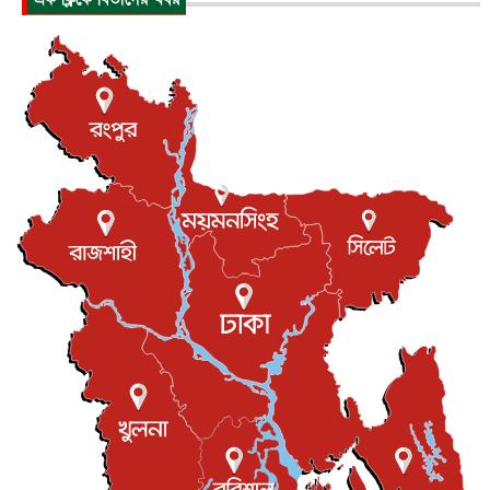
পাকিস্তান-তুরস্কের সঙ্গে প্রতিরক্ষা চুক্তি সৌদি আরবকে কতটা ন...
আন্তর্জাতিক
৮ আগস্ট, ২০২৬
যুক্তরাজ্যে গ্রুমিং কেলেঙ্কারি : পাকিস্তানির অপরাধে অস্বস্তি...
আন্তর্জাতিক
৮ আগস্ট, ২০২৬
বিরোধ কাটিয়ে কূটনৈতিক সম্পর্ক পুনঃস্থাপন করছে মেক্সিকো ও
পের...
আন্তর্জাতিক
৮ আগস্ট, ২০২৬
এবার ওটিটিতে মুক্তি পেল ‘মালিক’
বিনোদন
৮ আগস্ট, ২০২৬
রিয়ালকে ‘না’ বলা রদ্রির জন্য বার্সার কাছে কত চাইল ম্যানসিটি
খেলাধুলা
৮ আগস্ট, ২০২৬
শিল্পকলায় চলচ্চিত্র উৎসব, বিনা মূল্যে দেখা যাবে ৬ সিনেমা
বিনোদন
৮ আগস্ট, ২০২৬
ইস্ট লন্ডন মসজিদের জুমার খুতবা : “কুরআন হোক জীবন দেখার
লেন্স...
ইসলাম ও জীবন
৭ আগস্ট, ২০২৬