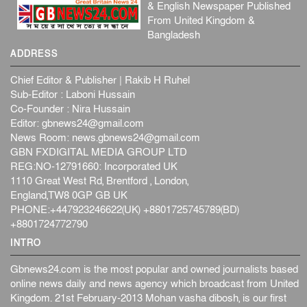
& English Newspaper Published
From United Kingdom &
Bangladesh
ADDRESS
Chief Editor & Publisher | Rakib H Ruhel
Sub-Editor : Laboni Hussain
Co-Founder : Nira Hussain
Editor:
gbnews24@gmail.com
News Room:
news.gbnews24@gmail.com
GBN FXDIGITAL MEDIA GROUP LTD
REG:NO-12791660: Incorporated UK
1110 Great West Rd, Brentford , London,
England,TW8 0GP GB UK
PHONE:+447923246622(UK) +8801725745789(BD)
+8801724772790
INTRO
Gbnews24.com is the most popular and owned journalists based
online news daily and news agency which broadcast from United
Kingdom. 21st February-2013 Mohan vasha dibosh, is our first