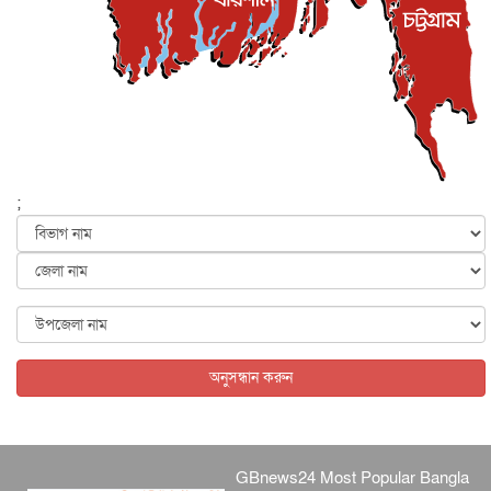
সিলেটের কন্যা মোহিনী রশিদ এনওয়াইপিডির উচ্চপদস্থ কর্মকর্তা
দেশজুড়ে
৬ আগস্ট, ২০২৬
আজ থেকে সবার জন্য উন্মুক্ত জুলাই স্মৃতি জাদুঘর
জাতীয়
৬ আগস্ট, ২০২৬
ফের বন্যার আশঙ্কা, ১০ জেলায় সতর্কতা
জাতীয়
৬ আগস্ট, ২০২৬
;
জুলাইয়ের কৃতিত্ব নেওয়ার জন্য সবাই প্রতিযোগিতায় নেমেছে :
স্বর...
জাতীয়
৬ আগস্ট, ২০২৬
ফ্যাসিবাদবিরোধী আন্দোলনে হত্যাকাণ্ডের বিচার হবে স্বচ্ছ, নিরপ...
জাতীয়
৬ আগস্ট, ২০২৬
অনুসন্ধান করুন
GBnews24 Most Popular Bangla