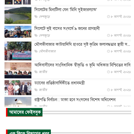
সিলেটের মিনাটিলা যেন ‘মিনি সুইজারল্যান্ড’
দেশজুড়ে
৮ আগস্ট, ২০২৬
সিলেটে দুই বাসের সংঘর্ষে ৯ জনের প্রাণহানী
দেশজুড়ে
৮ আগস্ট, ২০২৬
মৌলভীবাজার কাউয়াদিঘি হাওরে সৃষ্ট কৃত্রিম জলাবদ্ধতার স্থায়ী স...
মৌলভীবাজার
৮ আগস্ট, ২০২৬
আদিবাসীদের সাংবিধানিক স্বীকৃতি ও ভূমি অধিকার নিশ্চিতের দাবি
জাতীয়
৮ আগস্ট, ২০২৬
ড্যাবের প্রতিষ্ঠাবার্ষিকীতে প্রধানমন্ত্রী
জাতীয়
৮ আগস্ট, ২০২৬
রাষ্ট্রপতি নির্বাচন : ডাকা হবে সংসদের বিশেষ অধিবেশন
জাতীয়
৮ আগস্ট, ২০২৬
আমাদের ফেইসবুক
প্রধানমন্ত্রীর সঙ্গে সাক্ষাতে খুদে শিল্পী অনুশ্রী রায়ের স্বপ...
জাতীয়
৮ আগস্ট, ২০২৬
এক ক্লিকে বিভাগের খবর