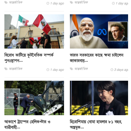
আন্তর্জাতিক
আন্তর্জাতিক
1 day ago
1 day ago
বিরোধ কাটিয়ে কূটনৈতিক সম্পর্ক
ভারত সরকারের কাছে ক্ষমা চাইলেন
পুনঃস্থাপন...
জাকারবার্...
আন্তর্জাতিক
আন্তর্জাতিক
1 day ago
3 days ago
আকাশে ট্রাম্পের হেলিকপ্টার ও
হিরোশিমায় বোমা হামলার ৮১ বছর,
যাত্রীবাহী...
অস্ত্রমুক...