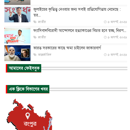
জুলাইয়ের কৃতিত্ব নেওয়ার জন্য সবাই প্রতিযোগিতায় নেমেছে :
স্বর...
জাতীয়
৬ আগস্ট, ২০২৬
ফ্যাসিবাদবিরোধী আন্দোলনে হত্যাকাণ্ডের বিচার হবে স্বচ্ছ, নিরপ...
জাতীয়
৬ আগস্ট, ২০২৬
ভারত সরকারের কাছে ক্ষমা চাইলেন জাকারবার্গ
আন্তর্জাতিক
৬ আগস্ট, ২০২৬
আকাশে ট্রাম্পের হেলিকপ্টার ও যাত্রীবাহী বিমান মুখোমুখি, তদন্...
আমাদের ফেইসবুক
আন্তর্জাতিক
৬ আগস্ট, ২০২৬
হিরোশিমায় বোমা হামলার ৮১ বছর, অস্ত্রমুক্ত বিশ্বের আহ্বান জা...
এক ক্লিকে বিভাগের খবর
আন্তর্জাতিক
৬ আগস্ট, ২০২৬
যুক্তরাষ্ট্রে পারিবারিক সংঘাতে বন্দুক হামলা, নিহত ৩
আন্তর্জাতিক
৬ আগস্ট, ২০২৬
টি-টোয়েন্টি ইতিহাসের সর্বোচ্চ রানের মালিক এখন জস বাটলার
খেলাধুলা
৬ আগস্ট, ২০২৬