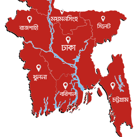
বস্তিতে কেটেছে শৈশব, আজ মুম্বাইয়ে দুই বাড়ির মালিক
বিনোদন
৬ আগস্ট, ২০২৬
যুক্তরাজ্যে বসবাসরত জাতীয়তাবাদী কুলাউড়াবাসীর মত বিনিময়
সভা...
ইউকে কমিউনিটি
৫ আগস্ট, ২০২৬
প্রধানমন্ত্রীকে সৌদি আরব সফরের আমন্ত্রণ
জাতীয়
৫ আগস্ট, ২০২৬
জুলাই গণ-অভ্যুত্থান দিবস আজ, স্মরণে দেশজুড়ে কর্মসূচি
জাতীয়
৫ আগস্ট, ২০২৬
জনগণ পরিবর্তন চেয়েছে বলেই জুলাই আন্দোলন সফল :
প্রধানমন্ত্রী
জাতীয়
৫ আগস্ট, ২০২৬
বেনজীর আহমেদের সঙ্গে পরীমনির ঘনিষ্ঠ সম্পর্ক ছিল : নাসির
মাহম...
জাতীয়
৫ আগস্ট, ২০২৬
হরমুজ নিয়ে ইরান-মার্কিন চুক্তি হতে পারে আজ : মার্কিন অর্থমন...
আন্তর্জাতিক
৫ আগস্ট, ২০২৬