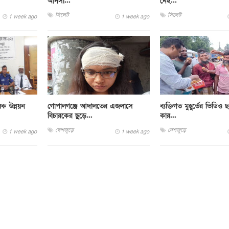
আনসা...
নেই...
সিলেট
সিলেট
1 week ago
1 week ago
লক উন্নয়ন
গোপালগঞ্জে আদালতের এজলাসে
ব্যক্তিগত মুহূর্তের ভিডিও
বিচারকের ছুড়ে...
কার...
দেশজুড়ে
দেশজুড়ে
1 week ago
1 week ago