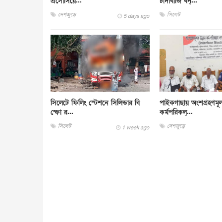
এসোসিয়ে...
চাঁদাবাজি বন্...
দেশজুড়ে
সিলেট
5 days ago
সিলেটে ফিলিং স্টেশনে সিলিন্ডার বি
পাইকগাছায় অংশগ্রহণমূ
স্ফো র...
কর্মপরিকল্...
সিলেট
দেশজুড়ে
1 week ago