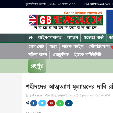
বৃহস্পতিবার, আগস্ট ৬, ২০২৬ | ২১ শ্রাবণ ১৪৩৩
Old GBNews24.com
আইন-আদালত
অপরাধ
শুভেচ্ছা বার্তা
জ
প্রেস নোট
স্বাস্থ্য
লাইফ স্টাইল
মৌলভীবাজার
ল
মহিলা অঙ্গন
এক্সক্লুসিভ
ইউকে কমিউনিটি
রংপুর
শহীদদের আত্মত্যাগ মূল্যায়নের দাবি 
by
Rangpur office
২১ ফেব্রুয়ারী, ২০২৩
3 years ago
0
968