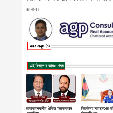
জানান।
মন্তব্যসমূহ (০)
এই বিভাগের আরও খবর
জালালাবাদবাসীর ঐতিহ্য "জালালাবাদ
সিলেটসহ সারাদেশের হ