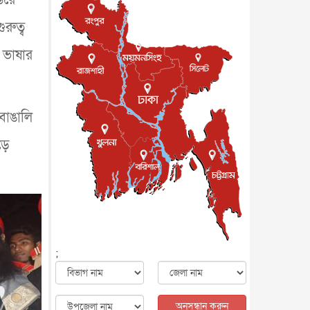
মৃত্যু, সন্দেহের মুখে কীটনাশকের
ব্...
আন্তর্জাতিক
৫ আগস্ট, ২০২৬
রুত্ব
বিদেশি সংবাদমাধ্যমের জন্য নতুন
বিধি-নিষেধ পাকিস্তানের
া ভাষার
আন্তর্জাতিক
৫ আগস্ট, ২০২৬
যুক্তরাজ্যের চেভেনিং স্কলারশিপের
আবেদন শুরু
 বাঙালি
আন্তর্জাতিক
৫ আগস্ট, ২০২৬
পদত্যাগ করেছেন কেপ ভার্দের
ড়ে
কোচ, নতুন ঠিকানা মরক্কো
খেলাধুলা
৫ আগস্ট, ২০২৬
মাত্র ৬ দিনেই ১ বিলিয়ন ডলারের
ক্লাবে ‘স্পাইডার-ম্যান : ব্র্য...
বিনোদন
৫ আগস্ট, ২০২৬
দেশের কারিগরি ও ক্রীড়া শিক্ষায়
;
সহযোগিতার আগ্রহ অস্ট্রেলিয়ার
জাতীয়
৪ আগস্ট, ২০২৬
সব সরকারি দপ্তরের জন্য জরুরি
নির্দেশনা
অনুসন্ধান করুন