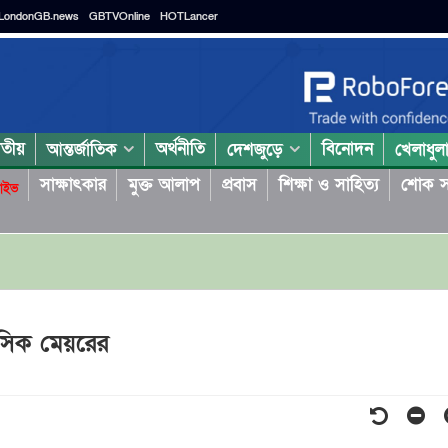
LondonGB.news
GBTVOnline
HOTLancer
াতীয়
অর্থনীতি
বিনোদন
আন্তর্জাতিক
দেশজুড়ে
খেলাধুল
সাক্ষাৎকার
মুক্ত আলাপ
প্রবাস
শিক্ষা ও সাহিত্য
শোক স
াইভ
রসিক মেয়রের