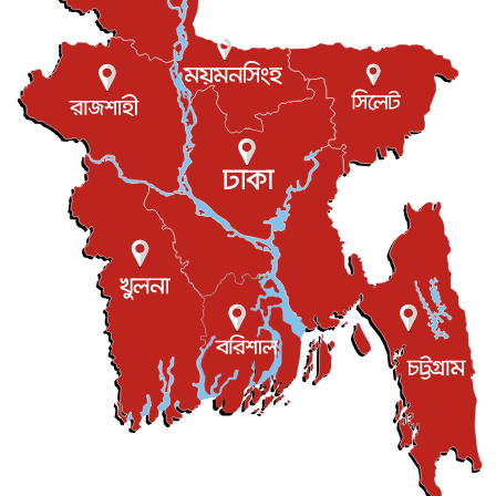
পের...
আন্তর্জাতিক
৮ আগস্ট, ২০২৬
এবার ওটিটিতে মুক্তি পেল ‘মালিক’
বিনোদন
৮ আগস্ট, ২০২৬
রিয়ালকে ‘না’ বলা রদ্রির জন্য বার্সার কাছে কত চাইল ম্যানসিটি
খেলাধুলা
৮ আগস্ট, ২০২৬
শিল্পকলায় চলচ্চিত্র উৎসব, বিনা মূল্যে দেখা যাবে ৬ সিনেমা
বিনোদন
৮ আগস্ট, ২০২৬
ইস্ট লন্ডন মসজিদের জুমার খুতবা : “কুরআন হোক জীবন দেখার
লেন্স...
ইসলাম ও জীবন
৭ আগস্ট, ২০২৬
সিলেটের কন্যা মোহিনী রশিদ এনওয়াইপিডির উচ্চপদস্থ কর্মকর্তা
দেশজুড়ে
৬ আগস্ট, ২০২৬
আজ থেকে সবার জন্য উন্মুক্ত জুলাই স্মৃতি জাদুঘর
জাতীয়
৬ আগস্ট, ২০২৬
ফের বন্যার আশঙ্কা, ১০ জেলায় সতর্কতা