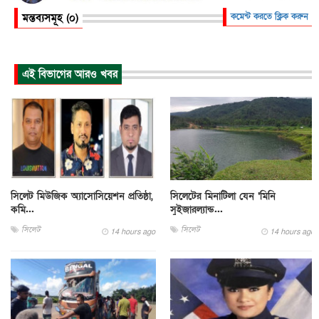
মন্তব্যসমূহ (০)
কমেন্ট করতে ক্লিক করুন
এই বিভাগের আরও খবর
সিলেট মিউজিক অ্যাসোসিয়েশন প্রতিষ্ঠা,
সিলেটের মিনাটিলা যেন ‘মিনি
কমি...
সুইজারল্যান্ড...
সিলেট
সিলেট
14 hours ago
14 hours ago