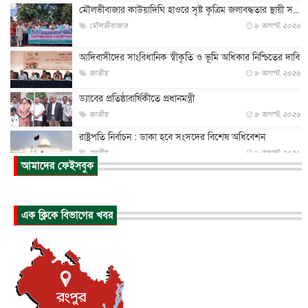
মৌলভীবাজার কাউয়াদিঘি হাওরে সৃষ্ট কৃত্রিম জলাবদ্ধতার স্থায়ী স...
মৌলভীবাজার
৮ আগস্ট, ২০২৬
আদিবাসীদের সাংবিধানিক স্বীকৃতি ও ভূমি অধিকার নিশ্চিতের দাবি
জাতীয়
৮ আগস্ট, ২০২৬
ড্যাবের প্রতিষ্ঠাবার্ষিকীতে প্রধানমন্ত্রী
জাতীয়
৮ আগস্ট, ২০২৬
রাষ্ট্রপতি নির্বাচন : ডাকা হবে সংসদের বিশেষ অধিবেশন
জাতীয়
৮ আগস্ট, ২০২৬
আমাদের ফেইসবুক
প্রধানমন্ত্রীর সঙ্গে সাক্ষাতে খুদে শিল্পী অনুশ্রী রায়ের স্বপ...
জাতীয়
৮ আগস্ট, ২০২৬
এক ক্লিকে বিভাগের খবর
পাকিস্তান-তুরস্কের সঙ্গে প্রতিরক্ষা চুক্তি সৌদি আরবকে কতটা ন...
আন্তর্জাতিক
৮ আগস্ট, ২০২৬
যুক্তরাজ্যে গ্রুমিং কেলেঙ্কারি : পাকিস্তানির অপরাধে অস্বস্তি...
আন্তর্জাতিক
৮ আগস্ট, ২০২৬
বিরোধ কাটিয়ে কূটনৈতিক সম্পর্ক পুনঃস্থাপন করছে মেক্সিকো ও