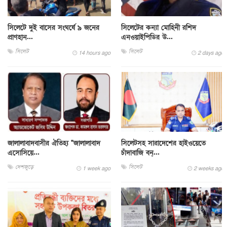
সিলেটে দুই বাসের সংঘর্ষে ৯ জনের
সিলেটের কন্যা মোহিনী রশিদ
প্রাণহান...
এনওয়াইপিডির উ...
সিলেট
সিলেট
14 hours ago
2 days ago
জালালাবাদবাসীর ঐতিহ্য "জালালাবাদ
সিলেটসহ সারাদেশের হাইওয়েতে
এসোসিয়ে...
চাঁদাবাজি বন্...
দেশজুড়ে
সিলেট
1 week ago
2 weeks ago