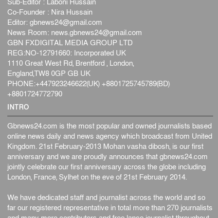
Sub-Editor : Laboni Hussain
Co-Founder : Nira Hussain
Editor:
gbnews24@gmail.com
News Room:
news.gbnews24@gmail.com
GBN FXDIGITAL MEDIA GROUP LTD
REG:NO-12791660: Incorporated UK
1110 Great West Rd, Brentford , London,
England,TW8 0GP GB UK
PHONE:+447923246622(UK) +8801725745789(BD)
+8801724772790
INTRO
Gbnews24.com is the most popular and owned journalists based
online news daily and news agency which broadcast from United
Kingdom. 21st February-2013 Mohan vasha dibosh, is our first
anniversary and we are proudly announces that gbnews24.com
jointly celebrate our first anniversary across the globe including
London, France, Sylhet on the eve of 21st February 2014.
We have dedicated staff and journalist across the world and so
far our registered representative in total more than 270 journalists