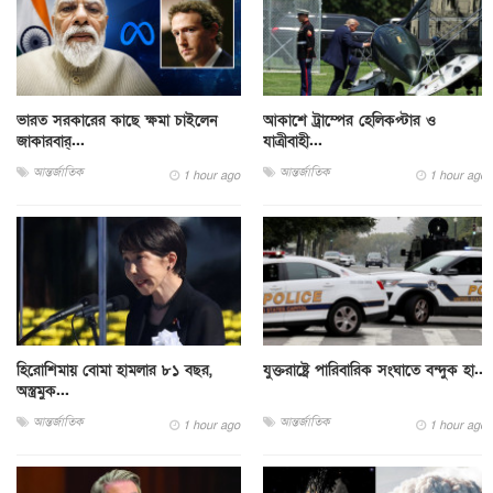
ভারত সরকারের কাছে ক্ষমা চাইলেন
আকাশে ট্রাম্পের হেলিকপ্টার ও
জাকারবার্...
যাত্রীবাহী...
আন্তর্জাতিক
আন্তর্জাতিক
1 hour ago
1 hour ago
হিরোশিমায় বোমা হামলার ৮১ বছর,
যুক্তরাষ্ট্রে পারিবারিক সংঘাতে বন্দুক হা...
অস্ত্রমুক...
আন্তর্জাতিক
আন্তর্জাতিক
1 hour ago
1 hour ago