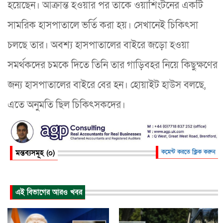
হয়েছেন। আক্রান্ত হওয়ার পর তাকে ওয়াশিংটনের একটি
সামরিক হাসপাতালে ভর্তি করা হয়। সেখানেই চিকিৎসা
চলছে তার। অবশ্য হাসপাতালের বাইরে জড়ো হওয়া
সমর্থকদের চমকে দিতে তিনি তার গাড়িবহর নিয়ে কিছুক্ষণের
জন্য হাসপাতালের বাইরে বের হন। হোয়াইট হাউস বলছে,
এতে অনুমতি ছিল চিকিৎসকদের।
মন্তব্যসমূহ (০)
কমেন্ট করতে ক্লিক করুন
এই বিভাগের আরও খবর