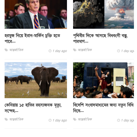
হরমুজ নিয়ে ইরান-মার্কিন চুক্তি হতে
পৃথিবীর দিকে আসছে বিধ্বংসী বস্তু,
পারে...
পারমাণ...
আন্তর্জাতিক
আন্তর্জাতিক
1 day ago
1 day ago
কেনিয়ায় ১৫ হাতির রহস্যজনক মৃত্যু,
বিদেশি সংবাদমাধ্যমের জন্য নতুন বিধি-
সন্দেহ...
নিষে...
আন্তর্জাতিক
আন্তর্জাতিক
1 day ago
1 day ago