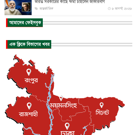
ভারত সরকারের কাছে ক্ষমা চাইলেন জাকারবার্গ
আন্তর্জাতিক
৬ আগস্ট, ২০২৬
আকাশে ট্রাম্পের হেলিকপ্টার ও যাত্রীবাহী বিমান মুখোমুখি, তদন্...
আমাদের ফেইসবুক
আন্তর্জাতিক
৬ আগস্ট, ২০২৬
হিরোশিমায় বোমা হামলার ৮১ বছর, অস্ত্রমুক্ত বিশ্বের আহ্বান জা...
এক ক্লিকে বিভাগের খবর
আন্তর্জাতিক
৬ আগস্ট, ২০২৬
যুক্তরাষ্ট্রে পারিবারিক সংঘাতে বন্দুক হামলা, নিহত ৩
আন্তর্জাতিক
৬ আগস্ট, ২০২৬
টি-টোয়েন্টি ইতিহাসের সর্বোচ্চ রানের মালিক এখন জস বাটলার
খেলাধুলা
৬ আগস্ট, ২০২৬
বস্তিতে কেটেছে শৈশব, আজ মুম্বাইয়ে দুই বাড়ির মালিক
বিনোদন
৬ আগস্ট, ২০২৬
যুক্তরাজ্যে বসবাসরত জাতীয়তাবাদী কুলাউড়াবাসীর মত বিনিময়
সভা...
ইউকে কমিউনিটি
৫ আগস্ট, ২০২৬
প্রধানমন্ত্রীকে সৌদি আরব সফরের আমন্ত্রণ