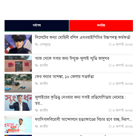
সর্বশেষ
জনপ্রিয়
সিলেটের কন্যা মোহিনী রশিদ এনওয়াইপিডির উচ্চপদস্থ কর্মকর্তা
দেশজুড়ে
৬ আগস্ট, ২০২৬
আজ থেকে সবার জন্য উন্মুক্ত জুলাই স্মৃতি জাদুঘর
জাতীয়
৬ আগস্ট, ২০২৬
ফের বন্যার আশঙ্কা, ১০ জেলায় সতর্কতা
জাতীয়
৬ আগস্ট, ২০২৬
জুলাইয়ের কৃতিত্ব নেওয়ার জন্য সবাই প্রতিযোগিতায় নেমেছে :
স্বর...
জাতীয়
৬ আগস্ট, ২০২৬
ফ্যাসিবাদবিরোধী আন্দোলনে হত্যাকাণ্ডের বিচার হবে স্বচ্ছ, নিরপ...
জাতীয়
৬ আগস্ট, ২০২৬