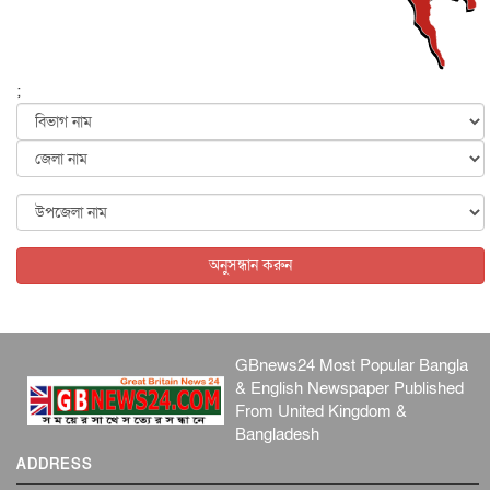
ফের বন্যার আশঙ্কা, ১০ জেলায় সতর্কতা
জাতীয়
৬ আগস্ট, ২০২৬
;
জুলাইয়ের কৃতিত্ব নেওয়ার জন্য সবাই প্রতিযোগিতায় নেমেছে :
স্বর...
জাতীয়
৬ আগস্ট, ২০২৬
ফ্যাসিবাদবিরোধী আন্দোলনে হত্যাকাণ্ডের বিচার হবে স্বচ্ছ, নিরপ...
জাতীয়
৬ আগস্ট, ২০২৬
অনুসন্ধান করুন
GBnews24 Most Popular Bangla
& English Newspaper Published
From United Kingdom &
Bangladesh
ADDRESS