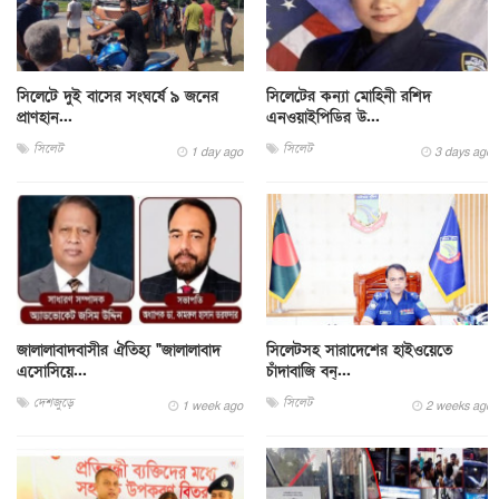
সিলেটে দুই বাসের সংঘর্ষে ৯ জনের
সিলেটের কন্যা মোহিনী রশিদ
প্রাণহান...
এনওয়াইপিডির উ...
সিলেট
সিলেট
1 day ago
3 days ago
জালালাবাদবাসীর ঐতিহ্য "জালালাবাদ
সিলেটসহ সারাদেশের হাইওয়েতে
এসোসিয়ে...
চাঁদাবাজি বন্...
দেশজুড়ে
সিলেট
1 week ago
2 weeks ago