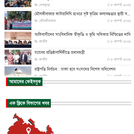
দেশজুড়ে
৮ আগস্ট, ২০২৬
মৌলভীবাজার কাউয়াদিঘি হাওরে সৃষ্ট কৃত্রিম জলাবদ্ধতার স্থায়ী স...
মৌলভীবাজার
৮ আগস্ট, ২০২৬
আদিবাসীদের সাংবিধানিক স্বীকৃতি ও ভূমি অধিকার নিশ্চিতের দাবি
জাতীয়
৮ আগস্ট, ২০২৬
ড্যাবের প্রতিষ্ঠাবার্ষিকীতে প্রধানমন্ত্রী
জাতীয়
৮ আগস্ট, ২০২৬
রাষ্ট্রপতি নির্বাচন : ডাকা হবে সংসদের বিশেষ অধিবেশন
জাতীয়
৮ আগস্ট, ২০২৬
আমাদের ফেইসবুক
প্রধানমন্ত্রীর সঙ্গে সাক্ষাতে খুদে শিল্পী অনুশ্রী রায়ের স্বপ...
জাতীয়
৮ আগস্ট, ২০২৬
এক ক্লিকে বিভাগের খবর
পাকিস্তান-তুরস্কের সঙ্গে প্রতিরক্ষা চুক্তি সৌদি আরবকে কতটা ন...
আন্তর্জাতিক
৮ আগস্ট, ২০২৬
যুক্তরাজ্যে গ্রুমিং কেলেঙ্কারি : পাকিস্তানির অপরাধে অস্বস্তি...
আন্তর্জাতিক
৮ আগস্ট, ২০২৬