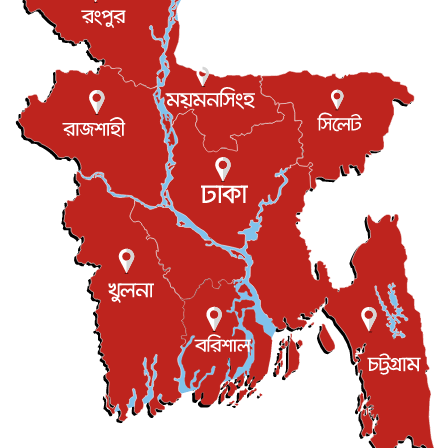
বিরোধ কাটিয়ে কূটনৈতিক সম্পর্ক পুনঃস্থাপন করছে মেক্সিকো ও
পের...
আন্তর্জাতিক
৮ আগস্ট, ২০২৬
এবার ওটিটিতে মুক্তি পেল ‘মালিক’
বিনোদন
৮ আগস্ট, ২০২৬
রিয়ালকে ‘না’ বলা রদ্রির জন্য বার্সার কাছে কত চাইল ম্যানসিটি
খেলাধুলা
৮ আগস্ট, ২০২৬
শিল্পকলায় চলচ্চিত্র উৎসব, বিনা মূল্যে দেখা যাবে ৬ সিনেমা
বিনোদন
৮ আগস্ট, ২০২৬
ইস্ট লন্ডন মসজিদের জুমার খুতবা : “কুরআন হোক জীবন দেখার
লেন্স...
ইসলাম ও জীবন
৭ আগস্ট, ২০২৬
সিলেটের কন্যা মোহিনী রশিদ এনওয়াইপিডির উচ্চপদস্থ কর্মকর্তা
দেশজুড়ে
৬ আগস্ট, ২০২৬
আজ থেকে সবার জন্য উন্মুক্ত জুলাই স্মৃতি জাদুঘর
জাতীয়
৬ আগস্ট, ২০২৬