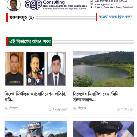
মন্তব্যসমূহ (০)
কমেন্ট করতে ক্লিক করুন
এই বিভাগের আরও খবর
সিলেট মিউজিক অ্যাসোসিয়েশন প্রতিষ্ঠা,
সিলেটের মিনাটিলা যেন ‘মিনি
কমি...
সুইজারল্যান্ড...
সিলেট
সিলেট
1 day ago
1 day ago