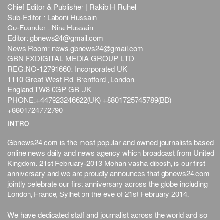
Chief Editor & Publisher | Rakib H Ruhel
Sub-Editor : Laboni Hussain
Co-Founder : Nira Hussain
Editor:
gbnews24@gmail.com
News Room:
news.gbnews24@gmail.com
GBN FXDIGITAL MEDIA GROUP LTD
REG:NO-12791660: Incorporated UK
1110 Great West Rd, Brentford , London,
England,TW8 0GP GB UK
PHONE:+447923246622(UK) +8801725745789(BD)
+8801724772790
INTRO
Gbnews24.com is the most popular and owned journalists based
online news daily and news agency which broadcast from United
Kingdom. 21st February-2013 Mohan vasha dibosh, is our first
anniversary and we are proudly announces that gbnews24.com
jointly celebrate our first anniversary across the globe including
London, France, Sylhet on the eve of 21st February 2014.
We have dedicated staff and journalist across the world and so