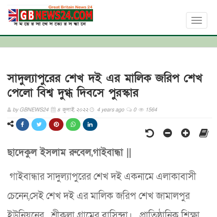
Toggl
naviga
সাদুল্যাপুরের শেখ দই এর মালিক জরিপ শেখ
পেলো বিশ্ব দুগ্ধ দিবসে পুরস্কার
by
GBNEWS24
৪ জুলাই, ২০২২
4 years ago
0
1564
ছাদেকুল ইসলাম রুবেল,গাইবান্ধা ||
গাইবান্ধার সাদুল্যাপুরের শেখ দই একনামে এলাকাবাসী
চেনেন,সেই শেখ দই এর মালিক জরিপ শেখ জামালপুর
ইউনিয়নের শ্রীকলা গ্রামের বাসিন্দা। প্রাতিষ্ঠানিক শিক্ষা