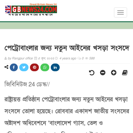
Toggl
naviga
পেট্রোবাংলার জন্য নতুন আইনের খসড়া সংসদে
by
Rangpur office
৫ জুন, ২০২২
4 years ago
0
588
জিবিনিউজ 24 ডেস্ক//
রাষ্ট্রায়ত্ত প্রতিষ্ঠান পেট্রোবাংলার জন্য নতুন আইনের খসড়া
সংসদে তোলা হয়েছে। রোববার একাদশ জাতীয় সংসদের
অষ্টাদশ অধিবেশনে ‘বাংলাদেশ গ্যাস, তেল ও