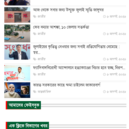
আজ থেকে সবার জন্য উন্মুক্ত জুলাই স্মৃতি জাদুঘর
জাতীয়
৬ আগস্ট, ২০২৬
ফের বন্যার আশঙ্কা, ১০ জেলায় সতর্কতা
জাতীয়
৬ আগস্ট, ২০২৬
জুলাইয়ের কৃতিত্ব নেওয়ার জন্য সবাই প্রতিযোগিতায় নেমেছে :
স্বর...
জাতীয়
৬ আগস্ট, ২০২৬
ফ্যাসিবাদবিরোধী আন্দোলনে হত্যাকাণ্ডের বিচার হবে স্বচ্ছ, নিরপ...
জাতীয়
৬ আগস্ট, ২০২৬
ভারত সরকারের কাছে ক্ষমা চাইলেন জাকারবার্গ
আন্তর্জাতিক
৬ আগস্ট, ২০২৬
আকাশে ট্রাম্পের হেলিকপ্টার ও যাত্রীবাহী বিমান মুখোমুখি, তদন্...
আমাদের ফেইসবুক
আন্তর্জাতিক
৬ আগস্ট, ২০২৬
হিরোশিমায় বোমা হামলার ৮১ বছর, অস্ত্রমুক্ত বিশ্বের আহ্বান জা...
এক ক্লিকে বিভাগের খবর
আন্তর্জাতিক
৬ আগস্ট, ২০২৬