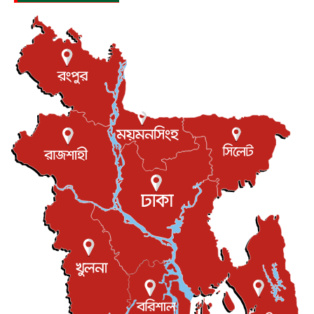
যুক্তরাষ্ট্রে পারিবারিক সংঘাতে বন্দুক হামলা, নিহত ৩
আন্তর্জাতিক
৬ আগস্ট, ২০২৬
টি-টোয়েন্টি ইতিহাসের সর্বোচ্চ রানের মালিক এখন জস বাটলার
খেলাধুলা
৬ আগস্ট, ২০২৬
বস্তিতে কেটেছে শৈশব, আজ মুম্বাইয়ে দুই বাড়ির মালিক
বিনোদন
৬ আগস্ট, ২০২৬
যুক্তরাজ্যে বসবাসরত জাতীয়তাবাদী কুলাউড়াবাসীর মত বিনিময়
সভা...
ইউকে কমিউনিটি
৫ আগস্ট, ২০২৬
প্রধানমন্ত্রীকে সৌদি আরব সফরের আমন্ত্রণ
জাতীয়
৫ আগস্ট, ২০২৬
জুলাই গণ-অভ্যুত্থান দিবস আজ, স্মরণে দেশজুড়ে কর্মসূচি
জাতীয়
৫ আগস্ট, ২০২৬
জনগণ পরিবর্তন চেয়েছে বলেই জুলাই আন্দোলন সফল :
প্রধানমন্ত্রী
জাতীয়
৫ আগস্ট, ২০২৬