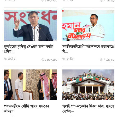
1 day ago
1 day ago
জুলাইয়ের কৃতিত্ব নেওয়ার জন্য সবাই
ফ্যাসিবাদবিরোধী আন্দোলনে হত্যাকাণ্ডের
প্রতিয...
বি...
জাতীয়
জাতীয়
1 day ago
1 day ago
প্রধানমন্ত্রীকে সৌদি আরব সফরের
জুলাই গণ-অভ্যুত্থান দিবস আজ, স্মরণে
আমন্ত্রণ
দেশজ...