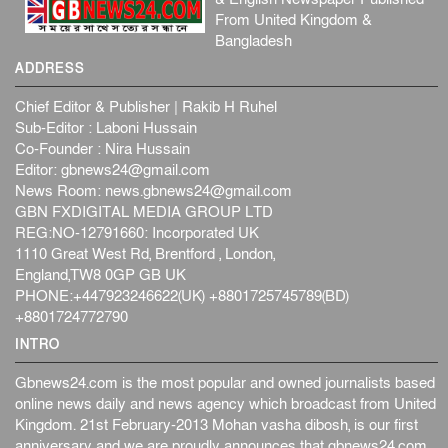
From United Kingdom &
Bangladesh
ADDRESS
Chief Editor & Publisher | Rakib H Ruhel
Sub-Editor : Laboni Hussain
Co-Founder : Nira Hussain
Editor:
gbnews24@gmail.com
News Room:
news.gbnews24@gmail.com
GBN FXDIGITAL MEDIA GROUP LTD
REG:NO-12791660: Incorporated UK
1110 Great West Rd, Brentford , London,
England,TW8 0GP GB UK
PHONE:+447923246622(UK) +8801725745789(BD)
+8801724772790
INTRO
Gbnews24.com is the most popular and owned journalists based
online news daily and news agency which broadcast from United
Kingdom. 21st February-2013 Mohan vasha dibosh, is our first
anniversary and we are proudly announces that gbnews24.com