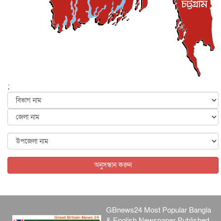
বেনজীর আহমেদের সঙ্গে পরীমনির ঘনিষ্ঠ সম্পর্ক ছিল : নাসির
মাহম...
জাতীয়
৫ আগস্ট, ২০২৬
হরমুজ নিয়ে ইরান-মার্কিন চুক্তি হতে পারে আজ : মার্কিন অর্থমন...
আন্তর্জাতিক
৫ আগস্ট, ২০২৬
পৃথিবীর দিকে আসছে বিধ্বংসী বস্তু, পারমাণবিক বোমা দিয়ে করা
হব...
;
আন্তর্জাতিক
৫ আগস্ট, ২০২৬
কেনিয়ায় ১৫ হাতির রহস্যজনক মৃত্যু, সন্দেহের মুখে কীটনাশকের
ব্...
আন্তর্জাতিক
৫ আগস্ট, ২০২৬
বিদেশি সংবাদমাধ্যমের জন্য নতুন বিধি-নিষেধ পাকিস্তানের
আন্তর্জাতিক
৫ আগস্ট, ২০২৬
অনুসন্ধান করুন
GBnews24 Most Popular Bangla
& English Newspaper Published