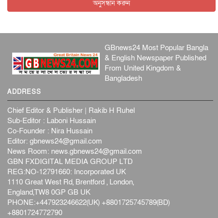
অনুসন্ধান করুন
GBnews24 Most Popular Bangla
& English Newspaper Published
From United Kingdom &
Bangladesh
ADDRESS
Chief Editor & Publisher | Rakib H Ruhel
Sub-Editor : Laboni Hussain
Co-Founder : Nira Hussain
Editor:
gbnews24@gmail.com
News Room:
news.gbnews24@gmail.com
GBN FXDIGITAL MEDIA GROUP LTD
REG:NO-12791660: Incorporated UK
1110 Great West Rd, Brentford , London,
England,TW8 0GP GB UK
PHONE:+447923246622(UK) +8801725745789(BD)
+8801724772790