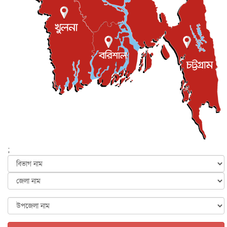
জুলাই গণ-অভ্যুত্থান দিবস আজ, স্মরণে দেশজুড়ে কর্মসূচি
জাতীয়
৫ আগস্ট, ২০২৬
জনগণ পরিবর্তন চেয়েছে বলেই জুলাই আন্দোলন সফল :
প্রধানমন্ত্রী
জাতীয়
৫ আগস্ট, ২০২৬
বেনজীর আহমেদের সঙ্গে পরীমনির ঘনিষ্ঠ সম্পর্ক ছিল : নাসির
মাহম...
জাতীয়
৫ আগস্ট, ২০২৬
হরমুজ নিয়ে ইরান-মার্কিন চুক্তি হতে পারে আজ : মার্কিন অর্থমন...
আন্তর্জাতিক
৫ আগস্ট, ২০২৬
পৃথিবীর দিকে আসছে বিধ্বংসী বস্তু, পারমাণবিক বোমা দিয়ে করা
হব...
;
আন্তর্জাতিক
৫ আগস্ট, ২০২৬
কেনিয়ায় ১৫ হাতির রহস্যজনক মৃত্যু, সন্দেহের মুখে কীটনাশকের
ব্...
আন্তর্জাতিক
৫ আগস্ট, ২০২৬
বিদেশি সংবাদমাধ্যমের জন্য নতুন বিধি-নিষেধ পাকিস্তানের
আন্তর্জাতিক
৫ আগস্ট, ২০২৬