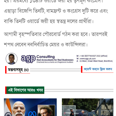
হয়। এরমধ্যে ১৩৪টি ওয়ার্ডে জয়ী হয় তৃণমূল কংগ্রেস।
এছাড়া বিজেপি তিনটি, বামফ্রন্ট ও কংগ্রেস দুটি করে এবং
বাকি তিনটি ওয়ার্ডে জয়ী হয় স্বতন্ত্র দলের প্রার্থীরা।
আগামী বৃহস্পতিবার পৌরবোর্ড গঠন করা হবে। তারপরই
শপথ নেবেন নবনির্বাচিত মেয়র ও কাউন্সিলরা।
মন্তব্যসমূহ (০)
কমেন্ট করতে ক্লিক করুন
এই বিভাগের আরও খবর