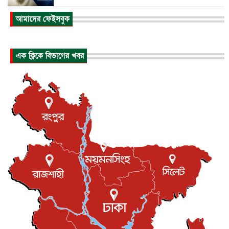
আকাশে ট্রাম্পের হেলিকপ্টার ও যাত্রীবাহী বিমান মুখোমুখি, তদন্...
আমাদের ফেইসবুক
আন্তর্জাতিক
৬ আগস্ট, ২০২৬
হিরোশিমায় বোমা হামলার ৮১ বছর, অস্ত্রমুক্ত বিশ্বের আহ্বান জা...
এক ক্লিকে বিভাগের খবর
আন্তর্জাতিক
৬ আগস্ট, ২০২৬
যুক্তরাষ্ট্রে পারিবারিক সংঘাতে বন্দুক হামলা, নিহত ৩
আন্তর্জাতিক
৬ আগস্ট, ২০২৬
টি-টোয়েন্টি ইতিহাসের সর্বোচ্চ রানের মালিক এখন জস বাটলার
খেলাধুলা
৬ আগস্ট, ২০২৬
বস্তিতে কেটেছে শৈশব, আজ মুম্বাইয়ে দুই বাড়ির মালিক
বিনোদন
৬ আগস্ট, ২০২৬
যুক্তরাজ্যে বসবাসরত জাতীয়তাবাদী কুলাউড়াবাসীর মত বিনিময়
সভা...
ইউকে কমিউনিটি
৫ আগস্ট, ২০২৬
প্রধানমন্ত্রীকে সৌদি আরব সফরের আমন্ত্রণ
জাতীয়
৫ আগস্ট, ২০২৬