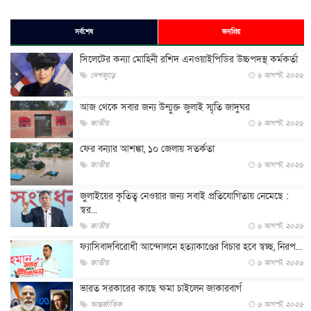
সর্বশেষ
জনপ্রিয়
সিলেটের কন্যা মোহিনী রশিদ এনওয়াইপিডির উচ্চপদস্থ কর্মকর্তা
দেশজুড়ে
৬ আগস্ট, ২০২৬
আজ থেকে সবার জন্য উন্মুক্ত জুলাই স্মৃতি জাদুঘর
জাতীয়
৬ আগস্ট, ২০২৬
ফের বন্যার আশঙ্কা, ১০ জেলায় সতর্কতা
জাতীয়
৬ আগস্ট, ২০২৬
জুলাইয়ের কৃতিত্ব নেওয়ার জন্য সবাই প্রতিযোগিতায় নেমেছে :
স্বর...
জাতীয়
৬ আগস্ট, ২০২৬
ফ্যাসিবাদবিরোধী আন্দোলনে হত্যাকাণ্ডের বিচার হবে স্বচ্ছ, নিরপ...
জাতীয়
৬ আগস্ট, ২০২৬
ভারত সরকারের কাছে ক্ষমা চাইলেন জাকারবার্গ
আন্তর্জাতিক
৬ আগস্ট, ২০২৬