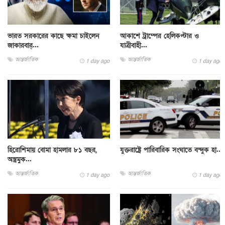
ভারত সরকারের কাছে ক্ষমা চাইলেন
আকাশে ট্রাম্পের হেলিকপ্টার ও
জাকারবার্...
যাত্রীবাহী...
আন্তর্জাতিক
আন্তর্জাতিক
1 day ago
1 day ago
হিরোশিমায় বোমা হামলার ৮১ বছর,
যুক্তরাষ্ট্রে পারিবারিক সংঘাতে বন্দুক হা...
অস্ত্রমুক...
আন্তর্জাতিক
আন্তর্জাতিক
1 day ago
1 day ago