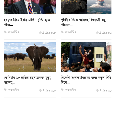
হরমুজ নিয়ে ইরান-মার্কিন চুক্তি হতে
পৃথিবীর দিকে আসছে বিধ্বংসী বস্তু,
পারে...
পারমাণ...
আন্তর্জাতিক
আন্তর্জাতিক
2 days ago
2 days ago
কেনিয়ায় ১৫ হাতির রহস্যজনক মৃত্যু,
বিদেশি সংবাদমাধ্যমের জন্য নতুন বিধি-
সন্দেহ...
নিষে...
আন্তর্জাতিক
আন্তর্জাতিক
2 days ago
2 days ago