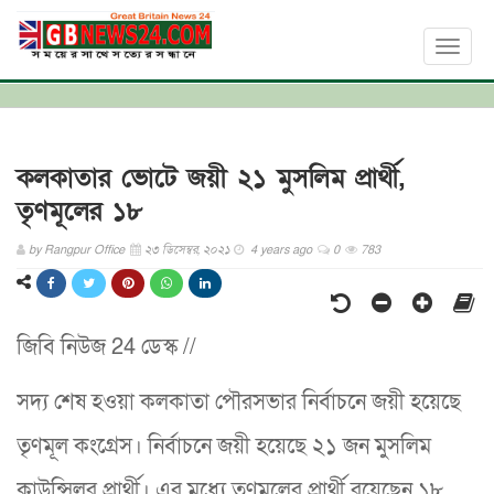
Toggl
naviga
কলকাতার ভোটে জয়ী ২১ মুসলিম প্রার্থী,
তৃণমূলের ১৮
by
Rangpur Office
২৩ ডিসেম্বর, ২০২১
4 years ago
0
783
জিবি নিউজ 24 ডেস্ক //
সদ্য শেষ হওয়া কলকাতা পৌরসভার নির্বাচনে জয়ী হয়েছে
তৃণমূল কংগ্রেস। নির্বাচনে জয়ী হয়েছে ২১ জন মুসলিম
কাউন্সিলর প্রার্থী। এর মধ্যে তৃণমূলের প্রার্থী রয়েছেন ১৮