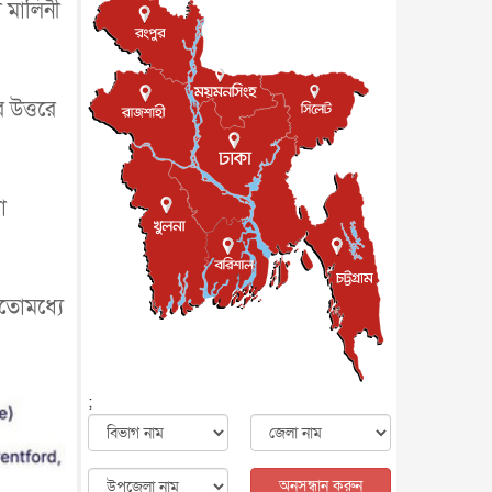
 মালিনী
জাতীয়
৮ আগস্ট, ২০২৬
পাকিস্তান-তুরস্কের সঙ্গে প্রতিরক্ষা
চুক্তি সৌদি আরবকে কতটা ন...
আন্তর্জাতিক
৮ আগস্ট, ২০২৬
 উত্তরে
যুক্তরাজ্যে গ্রুমিং কেলেঙ্কারি :
পাকিস্তানির অপরাধে অস্বস্তি...
আন্তর্জাতিক
৮ আগস্ট, ২০২৬
বিরোধ কাটিয়ে কূটনৈতিক সম্পর্ক
া
পুনঃস্থাপন করছে মেক্সিকো ও
পের...
আন্তর্জাতিক
৮ আগস্ট, ২০২৬
এবার ওটিটিতে মুক্তি পেল ‘মালিক’
ইতোমধ্যে
বিনোদন
৮ আগস্ট, ২০২৬
রিয়ালকে ‘না’ বলা রদ্রির জন্য
বার্সার কাছে কত চাইল ম্যানসিটি
খেলাধুলা
৮ আগস্ট, ২০২৬
;
শিল্পকলায় চলচ্চিত্র উৎসব, বিনা
মূল্যে দেখা যাবে ৬ সিনেমা
বিনোদন
৮ আগস্ট, ২০২৬
অনুসন্ধান করুন