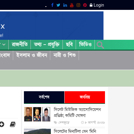
Login
রাজনীতি
তথ্য – প্রযুক্তি
ছবি
ভিডিও
া
ংবাদ
ইসলাম ও জীবন
নারী ও শিশু
সর্বশেষ
জনপ্রিয়
সিলেট মিউজিক অ্যাসোসিয়েশন
প্রতিষ্ঠা, কমিটি ঘোষণা
দেশজুড়ে
৮ আগস্ট, ২০২৬
সিলেটের মিনাটিলা যেন ‘মিনি