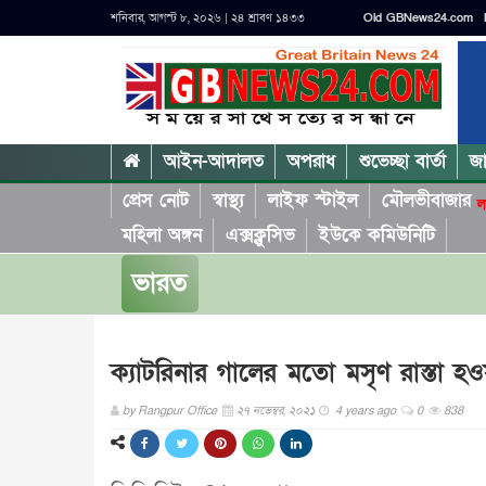
শনিবার, আগস্ট ৮, ২০২৬ | ২৪ শ্রাবণ ১৪৩৩
Old GBNews24.com
আইন-আদালত
অপরাধ
শুভেচ্ছা বার্তা
জ
প্রেস নোট
স্বাস্থ্য
লাইফ স্টাইল
মৌলভীবাজার
ল
মহিলা অঙ্গন
এক্সক্লুসিভ
ইউকে কমিউনিটি
ভারত
ক্যাটরিনার গালের মতো মসৃণ রাস্তা হওয়া
by
Rangpur Office
২৭ নভেম্বর, ২০২১
4 years ago
0
838