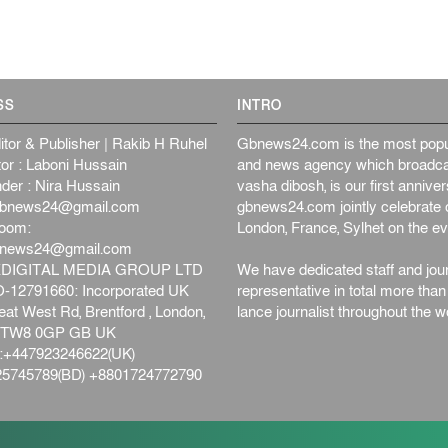
SS
INTRO
itor & Publisher | Rakib H Ruhel
Gbnews24.com is the most popul
or : Laboni Hussain
and news agency which broadca
der : Nira Hussain
vasha dibosh, is our first anniv
bnews24@gmail.com
gbnews24.com jointly celebrate o
oom:
London, France, Sylhet on the ev
bnews24@gmail.com
DIGITAL MEDIA GROUP LTD
We have dedicated staff and jour
12791660: Incorporated UK
representative in total more tha
at West Rd, Brentford , London,
lance journalist throughout the wo
d,TW8 0GP GB UK
+447923246622(UK)
5745789(BD) +8801724772790