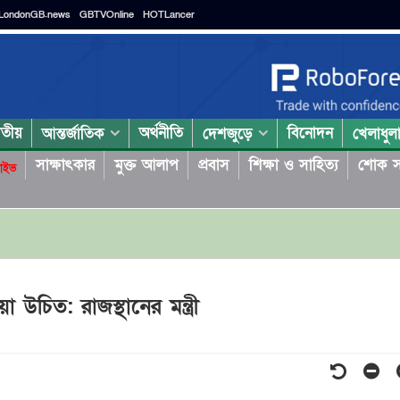
LondonGB.news
GBTVOnline
HOTLancer
াতীয়
অর্থনীতি
বিনোদন
আন্তর্জাতিক
দেশজুড়ে
খেলাধুল
সাক্ষাৎকার
মুক্ত আলাপ
প্রবাস
শিক্ষা ও সাহিত্য
শোক স
াইভ
 উচিত: রাজস্থানের মন্ত্রী