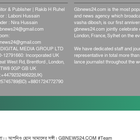
itor & Publisher | Rakib H Ruhel
Gbnews24.com is the most popul
or : Laboni Hussain
and news agency which broadca
der : Nira Hussain
vasha dibosh, is our first anniv
bnews24@gmail.com
gbnews24.com jointly celebrate o
oom:
London, France, Sylhet on the ev
bnews24@gmail.com
DIGITAL MEDIA GROUP LTD
We have dedicated staff and jour
12791660: Incorporated UK
representative in total more tha
at West Rd, Brentford , London,
lance journalist throughout the wo
d,TW8 0GP GB UK
+447923246622(UK)
5745789(BD) +8801724772790
ো।। আপনিও হোন আমাদের সঙ্গী। GBNEWS24.COM #Team