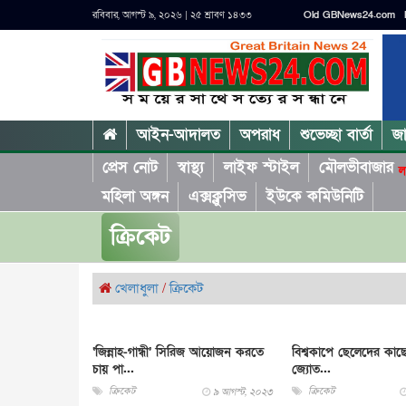
রবিবার, আগস্ট ৯, ২০২৬ | ২৫ শ্রাবণ ১৪৩৩
Old GBNews24.com
আইন-আদালত
অপরাধ
শুভেচ্ছা বার্তা
জ
প্রেস নোট
স্বাস্থ্য
লাইফ স্টাইল
মৌলভীবাজার
ল
মহিলা অঙ্গন
এক্সক্লুসিভ
ইউকে কমিউনিটি
ক্রিকেট
খেলাধুলা
/
ক্রিকেট
‘জিন্নাহ-গান্ধী’ সিরিজ আয়োজন করতে
বিশ্বকাপে ছেলেদের কাছ
চায় পা...
জ্যোত...
ক্রিকেট
ক্রিকেট
৯ আগস্ট, ২০২৩