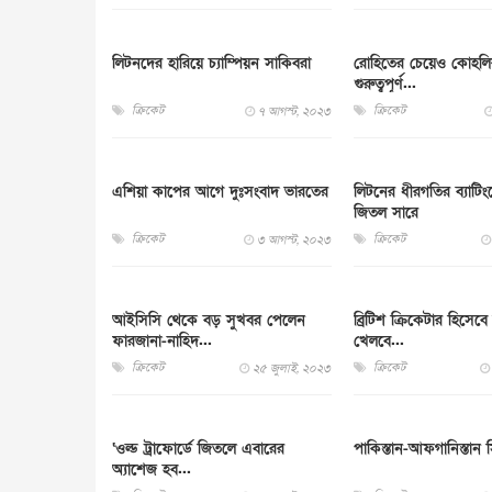
লিটনদের হারিয়ে চ্যাম্পিয়ন সাকিবরা
রোহিতের চেয়েও কোহল
গুরুত্বপূর্ণ...
ক্রিকেট
ক্রিকেট
৭ আগস্ট, ২০২৩
এশিয়া কাপের আগে দুঃসংবাদ ভারতের
লিটনের ধীরগতির ব্যাটি
জিতল সারে
ক্রিকেট
ক্রিকেট
৩ আগস্ট, ২০২৩
আইসিসি থেকে বড় সুখবর পেলেন
ব্রিটিশ ক্রিকেটার হিসেবে
ফারজানা-নাহিদ...
খেলবে...
ক্রিকেট
ক্রিকেট
২৫ জুলাই, ২০২৩
‘ওল্ড ট্রাফোর্ডে জিতলে এবারের
পাকিস্তান-আফগানিস্তান সি
অ্যাশেজ হব...