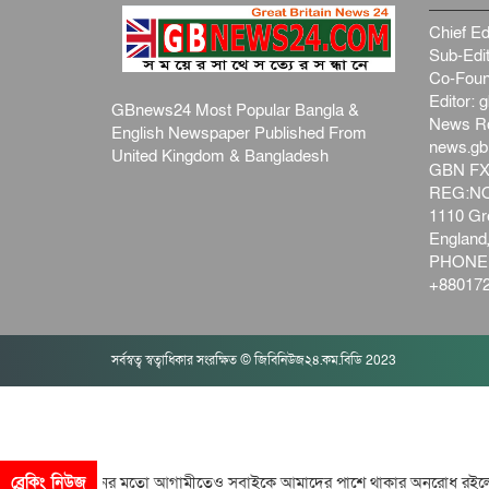
Chief Ed
Sub-Edit
Co-Foun
Editor:
g
GBnews24 Most Popular Bangla &
News R
English Newspaper Published From
news.g
United Kingdom & Bangladesh
GBN FX
REG:NO-
1110 Gre
Englan
PHONE:
+880172
সর্বস্বত্ব স্বত্বাধিকার সংরক্ষিত © জিবিনিউজ২৪.কম.বিডি 2023
াই বিগতো দিনের মতো আগামীতেও সবাইকে আমাদের পাশে থাকার অনুরোধ রইল
ব্রেকিং নিউজ