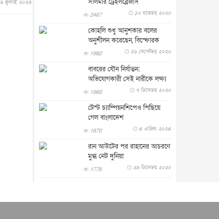
সালমার ট্রেইলব্লেজার্স
৯ জুলাই, ২০২৩
জাতীয়
৮ আগস্ট, ২০২৬
১০ নভেম্বর, ২০২০
2467
পাকিস্তান-তুরস্কের সঙ্গে প্রতিরক্ষা
চুক্তি সৌদি আরবকে কতটা ন...
কোহলি শুধু আনুশকার বলের
আন্তর্জাতিক
৮ আগস্ট, ২০২৬
অনুশীলন করেছেন, বিস্ফোরক
মন্তব্য গাভ...
২৬ সেপ্টেম্বর, ২০২০
যুক্তরাজ্যে গ্রুমিং কেলেঙ্কারি :
1982
পাকিস্তানির অপরাধে অস্বস্তি...
বাবরের যৌন নির্যাতন:
আন্তর্জাতিক
৮ আগস্ট, ২০২৬
অভিযোগকারী সেই নারীকে লক্ষ্য
করে গুলি
বিরোধ কাটিয়ে কূটনৈতিক সম্পর্ক
৭ ডিসেম্বর, ২০২০
1960
পুনঃস্থাপন করছে মেক্সিকো ও
টেস্ট চ্যাম্পিয়নশিপেও পিছিয়ে
পের...
আন্তর্জাতিক
৮ আগস্ট, ২০২৬
গেল বাংলাদেশ
এবার ওটিটিতে মুক্তি পেল ‘মালিক’
৪ এপ্রিল, ২০২৪
1870
বিনোদন
৮ আগস্ট, ২০২৬
রান আউটের পর রাহানের আচরণে
রিয়ালকে ‘না’ বলা রদ্রির জন্য
মুগ্ধ নেট দুনিয়া
বার্সার কাছে কত চাইল ম্যানসিটি
২৯ ডিসেম্বর, ২০২০
1776
খেলাধুলা
৮ আগস্ট, ২০২৬
শিল্পকলায় চলচ্চিত্র উৎসব, বিনা
মূল্যে দেখা যাবে ৬ সিনেমা
বিনোদন
৮ আগস্ট, ২০২৬