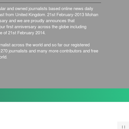
ইস্ট লন্ডন মসজিদের জুমার খুতবা
ar and owned journalists based online news daily
: “কুরআন হোক জীবন দেখার
st from United Kingdom. 21st February-2013 Mohan
লেন্স...
ইসলাম ও জীবন
৭ আগস্ট, ২০২৬
ersary and we are proudly announces that
সিলেটের কন্যা মোহিনী রশিদ
ur first anniversary across the globe including
এনওয়াইপিডির উচ্চপদস্থ কর্মকর্তা
e of 21st February 2014.
দেশজুড়ে
৬ আগস্ট, ২০২৬
nalist across the world and so far our registered
আজ থেকে সবার জন্য উন্মুক্ত
n 270 journalists and many more contributors and free
জুলাই স্মৃতি জাদুঘর
rld.
জাতীয়
৬ আগস্ট, ২০২৬
ফের বন্যার আশঙ্কা, ১০ জেলায়
সতর্কতা
জাতীয়
৬ আগস্ট, ২০২৬
জুলাইয়ের কৃতিত্ব নেওয়ার জন্য
সবাই প্রতিযোগিতায় নেমেছে :
স্বর...
জাতীয়
৬ আগস্ট, ২০২৬
ফ্যাসিবাদবিরোধী আন্দোলনে
হত্যাকাণ্ডের বিচার হবে স্বচ্ছ,
নিরপ...
জাতীয়
৬ আগস্ট, ২০২৬