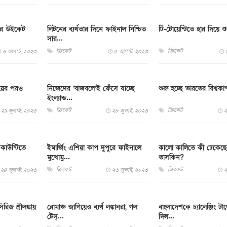
ির উইকেট
লিটনের ব্যর্থতার দিনে ফাইনাল নিশ্চিত
টি-টোয়েন্টিতে হার দিয়ে শ
সার...
ক্রিকেট
ক্রিকেট
৬ আগস্ট, ২০২৩
৫ আগস্ট, ২০২৩
ংয়ের পরও
নিজেদের ‘বাজবলে’ই ফেঁসে যাচ্ছে
শুরু হচ্ছে ভারতের বিশ্বকাপ প
ইংল্যান্ড...
ক্রিকেট
ক্রিকেট
২৯ জুলাই, ২০২৩
২৮ জুলাই, ২০২৩
২
 কাউন্টিতে
ইমার্জিং এশিয়া কাপ দুপুরে ফাইনালে
কালো কালিতে কী ঢেকেছ
মুখোমু...
তাসকিন?
ক্রিকেট
ক্রিকেট
২৪ জুলাই, ২০২৩
২৩ জুলাই, ২০২৩
২
রিজ শ্রীলঙ্কায়
রোমাঞ্চ জাগিয়েও ব্যর্থ লঙ্কানরা, গল
বাংলাদেশকে চ্যালেঞ্জিং টার্
টেস্...
দিল...