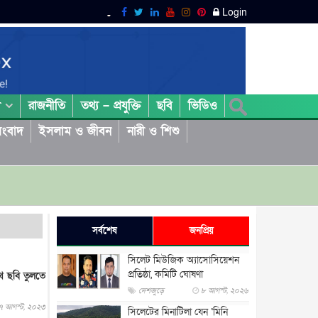
Login
রাজনীতি
তথ্য – প্রযুক্তি
ছবি
ভিডিও
া
ংবাদ
ইসলাম ও জীবন
নারী ও শিশু
সর্বশেষ
জনপ্রিয়
সিলেট মিউজিক অ্যাসোসিয়েশন
প্রতিষ্ঠা, কমিটি ঘোষণা
থে ছবি তুলতে
দেশজুড়ে
৮ আগস্ট, ২০২৬
৭ আগস্ট, ২০২৩
সিলেটের মিনাটিলা যেন ‘মিনি