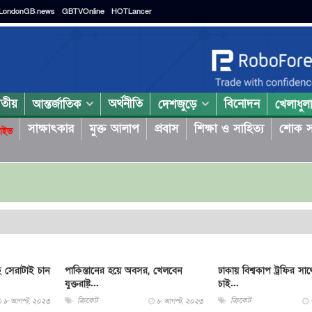
LondonGB.news
GBTVOnline
HOTLancer
াতীয়
অর্থনীতি
বিনোদন
আন্তর্জাতিক
দেশজুড়ে
খেলাধুল
সাক্ষাৎকার
মুক্ত আলাপ
প্রবাস
শিক্ষা ও সাহিত্য
শোক স
াইভ
ে সেরাটাই চান
পাকিস্তানের হয়ে অবসর, খেলবেন
ঢাকায় বিশ্বকাপ ট্রফির সা
যুক্তরাষ্ট্...
চাই...
ক্রিকেট
ক্রিকেট
৮ আগস্ট, ২০২৩
৮ আগস্ট, ২০২৩