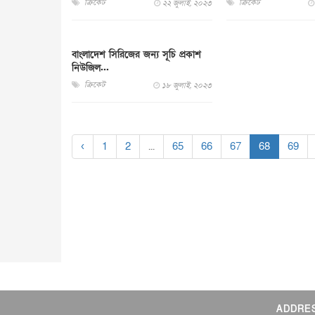
ক্রিকেট
ক্রিকেট
২২ জুলাই, ২০২৩
বাংলাদেশ সিরিজের জন্য সূচি প্রকাশ
নিউজিল...
ক্রিকেট
১৮ জুলাই, ২০২৩
‹
1
2
...
65
66
67
68
69
ADDRE