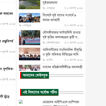
সুইজারল্যান্ড’
দেশজুড়ে
৮ আগস্ট, ২০২৬
ুরু ভারতের
সিলেটে দুই বাসের সংঘর্ষে ৯
জনের প্রাণহানী
৪ আগস্ট, ২০২৩
দেশজুড়ে
৮ আগস্ট, ২০২৬
মৌলভীবাজার কাউয়াদিঘি হাওরে
সৃষ্ট কৃত্রিম জলাবদ্ধতার স্থায়ী স...
্রস্তুতিপর্ব
মৌলভীবাজার
৮ আগস্ট, ২০২৬
আদিবাসীদের সাংবিধানিক স্বীকৃতি
৭ জুলাই, ২০২৩
ও ভূমি অধিকার নিশ্চিতের দাবি
জাতীয়
৮ আগস্ট, ২০২৬
ড্যাবের প্রতিষ্ঠাবার্ষিকীতে প্রধানমন্ত্রী
েন মুশফিক-
জাতীয়
৮ আগস্ট, ২০২৬
আমাদের ফেইসবুক
২ জুলাই, ২০২৩
রাষ্ট্রপতি নির্বাচন : ডাকা হবে
সংসদের বিশেষ অধিবেশন
জাতীয়
৮ আগস্ট, ২০২৬
এই বিভাগের সর্বোচ্চ পঠিত
গেট ছুঁড়ে
প্রধানমন্ত্রীর সঙ্গে সাক্ষাতে খুদে
মেয়েদের আইপিএলে চ্যাম্পিয়ন
শিল্পী অনুশ্রী রায়ের স্বপ...