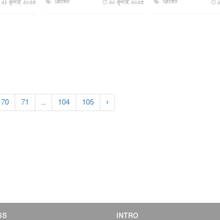
ক্রিকেট
ক্রিকেট
২১ জুলাই, ২০২৩
২০ জুলাই, ২০২৩
১
70
71
...
104
105
›
SS
INTRO