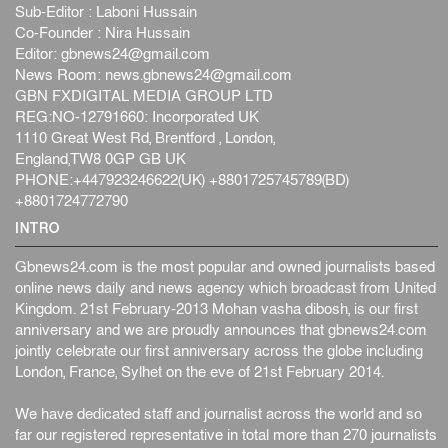
Sub-Editor : Laboni Hussain
জাতীয়
৫ আগস্ট, ২০২৬
Co-Founder : Nira Hussain
হরমুজ নিয়ে ইরান-মার্কিন চুক্তি হতে পারে আজ : মার্কিন অর্থমন...
Editor:
gbnews24@gmail.com
আন্তর্জাতিক
৫ আগস্ট, ২০২৬
News Room:
news.gbnews24@gmail.com
GBN FXDIGITAL MEDIA GROUP LTD
পৃথিবীর দিকে আসছে বিধ্বংসী বস্তু, পারমাণবিক বোমা দিয়ে করা
REG:NO-12791660: Incorporated UK
হব...
1110 Great West Rd, Brentford , London,
আন্তর্জাতিক
৫ আগস্ট, ২০২৬
England,TW8 0GP GB UK
কেনিয়ায় ১৫ হাতির রহস্যজনক মৃত্যু, সন্দেহের মুখে কীটনাশকের
PHONE:+447923246622(UK) +8801725745789(BD)
ব্...
+8801724772790
আন্তর্জাতিক
৫ আগস্ট, ২০২৬
INTRO
Gbnews24.com is the most popular and owned journalists based
online news daily and news agency which broadcast from United
Kingdom. 21st February-2013 Mohan vasha dibosh, is our first
anniversary and we are proudly announces that gbnews24.com
jointly celebrate our first anniversary across the globe including
London, France, Sylhet on the eve of 21st February 2014.
We have dedicated staff and journalist across the world and so
far our registered representative in total more than 270 journalists