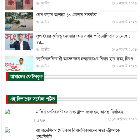
জাতীয়
৬ আগস্ট, ২০২৬
ফের বন্যার আশঙ্কা, ১০ জেলায় সতর্কতা
জাতীয়
৬ আগস্ট, ২০২৬
জুলাইয়ের কৃতিত্ব নেওয়ার জন্য সবাই প্রতিযোগিতায় নেমেছে :
স্বর...
জাতীয়
৬ আগস্ট, ২০২৬
ফ্যাসিবাদবিরোধী আন্দোলনে হত্যাকাণ্ডের বিচার হবে স্বচ্ছ, নিরপ...
জাতীয়
৬ আগস্ট, ২০২৬
আমাদের ফেইসবুক
ভারত সরকারের কাছে ক্ষমা চাইলেন জাকারবার্গ
আন্তর্জাতিক
৬ আগস্ট, ২০২৬
আকাশে ট্রাম্পের হেলিকপ্টার ও যাত্রীবাহী বিমান মুখোমুখি, তদন্...
এই বিভাগের সর্বোচ্চ পঠিত
আন্তর্জাতিক
৬ আগস্ট, ২০২৬
মার্কিন প্রেসিডেন্ট ডোনাল্ড ট্রাম্প বলেছেন, আসন্ন নির্বাচনে...
হিরোশিমায় বোমা হামলার ৮১ বছর, অস্ত্রমুক্ত বিশ্বের আহ্বান জা...
১৮ অক্টোবর, ২০২০
2156
আন্তর্জাতিক
৬ আগস্ট, ২০২৬
বাংলাদেশি-আমেরিকান রিপাবলিকানদের সভা -ট্রাম্পকে
যুক্তরাষ্ট্রে পারিবারিক সংঘাতে বন্দুক হামলা, নিহত ৩
পুনঃনির্বাচি...