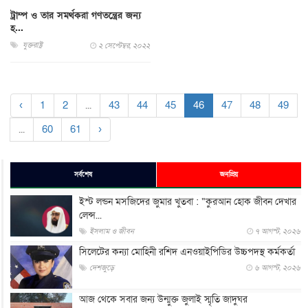
ট্রাম্প ও তার সমর্থকরা গণতন্ত্রের জন্য
হ...
যুক্তরাষ্ট্র
২ সেপ্টেম্বর, ২০২২
‹
1
2
...
43
44
45
46
47
48
49
...
60
61
›
সর্বশেষ
জনপ্রিয়
ইস্ট লন্ডন মসজিদের জুমার খুতবা : “কুরআন হোক জীবন দেখার
লেন্স...
ইসলাম ও জীবন
৭ আগস্ট, ২০২৬
সিলেটের কন্যা মোহিনী রশিদ এনওয়াইপিডির উচ্চপদস্থ কর্মকর্তা
দেশজুড়ে
৬ আগস্ট, ২০২৬
আজ থেকে সবার জন্য উন্মুক্ত জুলাই স্মৃতি জাদুঘর