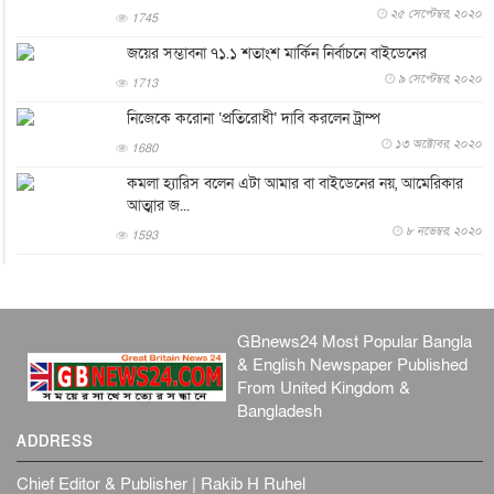
আন্তর্জাতিক
৬ আগস্ট, ২০২৬
২৫ সেপ্টেম্বর, ২০২০
1745
টি-টোয়েন্টি ইতিহাসের সর্বোচ্চ রানের মালিক এখন জস বাটলার
জয়ের সম্ভাবনা ৭১.১ শতাংশ মার্কিন নির্বাচনে বাইডেনের
খেলাধুলা
৬ আগস্ট, ২০২৬
৯ সেপ্টেম্বর, ২০২০
1713
বস্তিতে কেটেছে শৈশব, আজ মুম্বাইয়ে দুই বাড়ির মালিক
নিজেকে করোনা ‘প্রতিরোধী’ দাবি করলেন ট্রাম্প
বিনোদন
৬ আগস্ট, ২০২৬
১৩ অক্টোবর, ২০২০
1680
যুক্তরাজ্যে বসবাসরত জাতীয়তাবাদী কুলাউড়াবাসীর মত বিনিময়
কমলা হ্যারিস বলেন এটা আমার বা বাইডেনের নয়, আমেরিকার
সভা...
আত্মার জ...
ইউকে কমিউনিটি
৫ আগস্ট, ২০২৬
৮ নভেম্বর, ২০২০
1593
প্রধানমন্ত্রীকে সৌদি আরব সফরের আমন্ত্রণ
জাতীয়
৫ আগস্ট, ২০২৬
জুলাই গণ-অভ্যুত্থান দিবস আজ, স্মরণে দেশজুড়ে কর্মসূচি
GBnews24 Most Popular Bangla
জাতীয়
৫ আগস্ট, ২০২৬
& English Newspaper Published
জনগণ পরিবর্তন চেয়েছে বলেই জুলাই আন্দোলন সফল :
From United Kingdom &
প্রধানমন্ত্রী
Bangladesh
জাতীয়
৫ আগস্ট, ২০২৬
ADDRESS
বেনজীর আহমেদের সঙ্গে পরীমনির ঘনিষ্ঠ সম্পর্ক ছিল : নাসির
মাহম...
Chief Editor & Publisher | Rakib H Ruhel