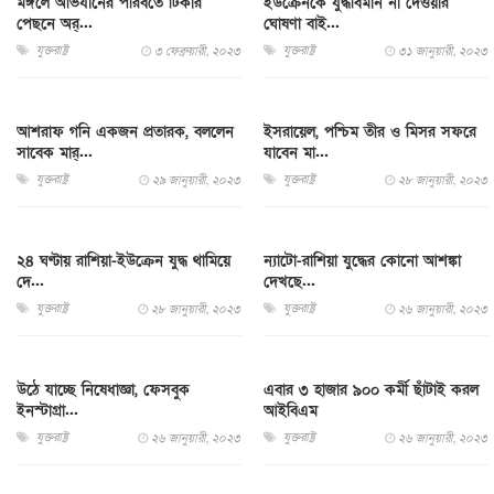
মঙ্গলে অভিযানের পরিবর্তে টিকার
ইউক্রেনকে যুদ্ধবিমান না দেওয়ার
পেছনে অর্...
ঘোষণা বাই...
যুক্তরাষ্ট্র
যুক্তরাষ্ট্র
৩ ফেব্রুয়ারী, ২০২৩
৩১ জানুয়ারী, ২০২৩
আশরাফ গনি একজন প্রতারক, বললেন
ইসরায়েল, পশ্চিম তীর ও মিসর সফরে
সাবেক মার্...
যাবেন মা...
যুক্তরাষ্ট্র
যুক্তরাষ্ট্র
২৯ জানুয়ারী, ২০২৩
২৮ জানুয়ারী, ২০২৩
২৪ ঘণ্টায় রাশিয়া-ইউক্রেন যুদ্ধ থামিয়ে
ন্যাটো-রাশিয়া যুদ্ধের কোনো আশঙ্কা
দে...
দেখছে...
যুক্তরাষ্ট্র
যুক্তরাষ্ট্র
২৮ জানুয়ারী, ২০২৩
২৬ জানুয়ারী, ২০২৩
উঠে যাচ্ছে নিষেধাজ্ঞা, ফেসবুক
এবার ৩ হাজার ৯০০ কর্মী ছাঁটাই করল
ইনস্টাগ্রা...
আইবিএম
যুক্তরাষ্ট্র
যুক্তরাষ্ট্র
২৬ জানুয়ারী, ২০২৩
২৬ জানুয়ারী, ২০২৩