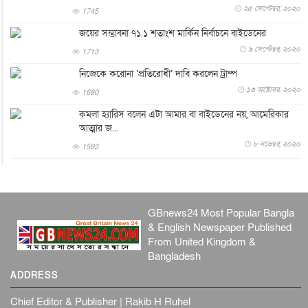
২৫ সেপ্টেম্বর, ২০২০
1745
বস্তিতে কেটেছে শৈশব, আজ মুম্বাইয়ে দুই বাড়ির মালিক
জয়ের সম্ভাবনা ৭১.১ শতাংশ মার্কিন নির্বাচনে বাইডেনের
বিনোদন
৬ আগস্ট, ২০২৬
৯ সেপ্টেম্বর, ২০২০
1713
যুক্তরাজ্যে বসবাসরত জাতীয়তাবাদী কুলাউড়াবাসীর মত বিনিময়
সভা...
নিজেকে করোনা ‘প্রতিরোধী’ দাবি করলেন ট্রাম্প
ইউকে কমিউনিটি
৫ আগস্ট, ২০২৬
১৩ অক্টোবর, ২০২০
1680
প্রধানমন্ত্রীকে সৌদি আরব সফরের আমন্ত্রণ
কমলা হ্যারিস বলেন এটা আমার বা বাইডেনের নয়, আমেরিকার
জাতীয়
৫ আগস্ট, ২০২৬
আত্মার জ...
৮ নভেম্বর, ২০২০
জুলাই গণ-অভ্যুত্থান দিবস আজ, স্মরণে দেশজুড়ে কর্মসূচি
1593
জাতীয়
৫ আগস্ট, ২০২৬
জনগণ পরিবর্তন চেয়েছে বলেই জুলাই আন্দোলন সফল :
প্রধানমন্ত্রী
GBnews24 Most Popular Bangla
জাতীয়
৫ আগস্ট, ২০২৬
& English Newspaper Published
বেনজীর আহমেদের সঙ্গে পরীমনির ঘনিষ্ঠ সম্পর্ক ছিল : নাসির
From United Kingdom &
মাহম...
Bangladesh
জাতীয়
৫ আগস্ট, ২০২৬
ADDRESS
হরমুজ নিয়ে ইরান-মার্কিন চুক্তি হতে পারে আজ : মার্কিন অর্থমন...
Chief Editor & Publisher | Rakib H Ruhel
আন্তর্জাতিক
৫ আগস্ট, ২০২৬