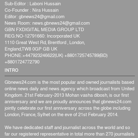
Sub-Editor : Laboni Hussain
পৃথিবীর দিকে আসছে বিধ্বংসী বস্তু, পারমাণবিক বোমা দিয়ে করা
Co-Founder : Nira Hussain
হব...
Editor:
gbnews24@gmail.com
আন্তর্জাতিক
৫ আগস্ট, ২০২৬
News Room:
news.gbnews24@gmail.com
GBN FXDIGITAL MEDIA GROUP LTD
কেনিয়ায় ১৫ হাতির রহস্যজনক মৃত্যু, সন্দেহের মুখে কীটনাশকের
REG:NO-12791660: Incorporated UK
ব্...
1110 Great West Rd, Brentford , London,
আন্তর্জাতিক
৫ আগস্ট, ২০২৬
England,TW8 0GP GB UK
বিদেশি সংবাদমাধ্যমের জন্য নতুন বিধি-নিষেধ পাকিস্তানের
PHONE:+447923246622(UK) +8801725745789(BD)
আন্তর্জাতিক
৫ আগস্ট, ২০২৬
+8801724772790
INTRO
Gbnews24.com is the most popular and owned journalists based
online news daily and news agency which broadcast from United
Kingdom. 21st February-2013 Mohan vasha dibosh, is our first
anniversary and we are proudly announces that gbnews24.com
jointly celebrate our first anniversary across the globe including
London, France, Sylhet on the eve of 21st February 2014.
We have dedicated staff and journalist across the world and so
far our registered representative in total more than 270 journalists