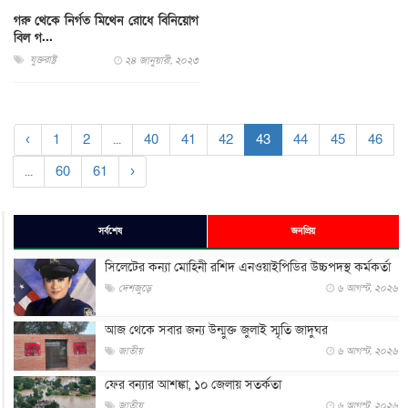
গরু থেকে নির্গত মিথেন রোধে বিনিয়োগ
বিল গ...
যুক্তরাষ্ট্র
২৪ জানুয়ারী, ২০২৩
‹
1
2
...
40
41
42
43
44
45
46
...
60
61
›
সর্বশেষ
জনপ্রিয়
সিলেটের কন্যা মোহিনী রশিদ এনওয়াইপিডির উচ্চপদস্থ কর্মকর্তা
দেশজুড়ে
৬ আগস্ট, ২০২৬
আজ থেকে সবার জন্য উন্মুক্ত জুলাই স্মৃতি জাদুঘর
জাতীয়
৬ আগস্ট, ২০২৬
ফের বন্যার আশঙ্কা, ১০ জেলায় সতর্কতা
জাতীয়
৬ আগস্ট, ২০২৬