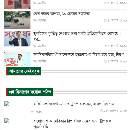
জাতীয়
৬ আগস্ট, ২০২৬
ফের বন্যার আশঙ্কা, ১০ জেলায় সতর্কতা
জাতীয়
৬ আগস্ট, ২০২৬
জুলাইয়ের কৃতিত্ব নেওয়ার জন্য সবাই প্রতিযোগিতায় নেমেছে :
স্বর...
জাতীয়
৬ আগস্ট, ২০২৬
ফ্যাসিবাদবিরোধী আন্দোলনে হত্যাকাণ্ডের বিচার হবে স্বচ্ছ, নিরপ...
জাতীয়
৬ আগস্ট, ২০২৬
আমাদের ফেইসবুক
ভারত সরকারের কাছে ক্ষমা চাইলেন জাকারবার্গ
আন্তর্জাতিক
৬ আগস্ট, ২০২৬
আকাশে ট্রাম্পের হেলিকপ্টার ও যাত্রীবাহী বিমান মুখোমুখি, তদন্...
এই বিভাগের সর্বোচ্চ পঠিত
আন্তর্জাতিক
৬ আগস্ট, ২০২৬
মার্কিন প্রেসিডেন্ট ডোনাল্ড ট্রাম্প বলেছেন, আসন্ন নির্বাচনে...
হিরোশিমায় বোমা হামলার ৮১ বছর, অস্ত্রমুক্ত বিশ্বের আহ্বান জা...
১৮ অক্টোবর, ২০২০
2156
আন্তর্জাতিক
৬ আগস্ট, ২০২৬
বাংলাদেশি-আমেরিকান রিপাবলিকানদের সভা -ট্রাম্পকে
যুক্তরাষ্ট্রে পারিবারিক সংঘাতে বন্দুক হামলা, নিহত ৩
পুনঃনির্বাচি...