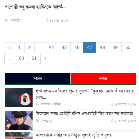
পাশে স্ত্রী তবু কমলা হ্যারিসকে ‘ফার্স্ট...
যুক্তরাষ্ট্র
১৭ মার্চ, ২০২২
‹
1
2
...
44
45
46
47
48
49
50
...
60
61
›
সর্বশেষ
জনপ্রিয়
ইস্ট লন্ডন মসজিদের জুমার খুতবা : “কুরআন হোক জীবন দেখার
লেন্স...
ইসলাম ও জীবন
৭ আগস্ট, ২০২৬
সিলেটের কন্যা মোহিনী রশিদ এনওয়াইপিডির উচ্চপদস্থ কর্মকর্তা
দেশজুড়ে
৬ আগস্ট, ২০২৬
আজ থেকে সবার জন্য উন্মুক্ত জুলাই স্মৃতি জাদুঘর