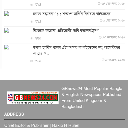
আন্তর্জাতিক
৬ আগস্ট, ২০২৬
২৫ সেপ্টেম্বর, ২০২০
1745
টি-টোয়েন্টি ইতিহাসের সর্বোচ্চ রানের মালিক এখন জস বাটলার
জয়ের সম্ভাবনা ৭১.১ শতাংশ মার্কিন নির্বাচনে বাইডেনের
খেলাধুলা
৬ আগস্ট, ২০২৬
৯ সেপ্টেম্বর, ২০২০
1713
বস্তিতে কেটেছে শৈশব, আজ মুম্বাইয়ে দুই বাড়ির মালিক
নিজেকে করোনা ‘প্রতিরোধী’ দাবি করলেন ট্রাম্প
বিনোদন
৬ আগস্ট, ২০২৬
১৩ অক্টোবর, ২০২০
1680
যুক্তরাজ্যে বসবাসরত জাতীয়তাবাদী কুলাউড়াবাসীর মত বিনিময়
কমলা হ্যারিস বলেন এটা আমার বা বাইডেনের নয়, আমেরিকার
সভা...
আত্মার জ...
ইউকে কমিউনিটি
৫ আগস্ট, ২০২৬
৮ নভেম্বর, ২০২০
1593
প্রধানমন্ত্রীকে সৌদি আরব সফরের আমন্ত্রণ
জাতীয়
৫ আগস্ট, ২০২৬
জুলাই গণ-অভ্যুত্থান দিবস আজ, স্মরণে দেশজুড়ে কর্মসূচি
GBnews24 Most Popular Bangla
জাতীয়
৫ আগস্ট, ২০২৬
& English Newspaper Published
জনগণ পরিবর্তন চেয়েছে বলেই জুলাই আন্দোলন সফল :
From United Kingdom &
প্রধানমন্ত্রী
Bangladesh
জাতীয়
৫ আগস্ট, ২০২৬
ADDRESS
বেনজীর আহমেদের সঙ্গে পরীমনির ঘনিষ্ঠ সম্পর্ক ছিল : নাসির
মাহম...
Chief Editor & Publisher | Rakib H Ruhel