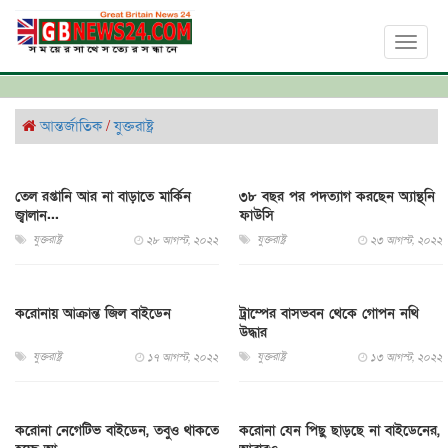
Toggl
naviga
আন্তর্জাতিক
/
যুক্তরাষ্ট্র
তেল রপ্তানি আর না বাড়াতে মার্কিন
৩৮ বছর পর পদত্যাগ করছেন অ্যান্থনি
জ্বালান...
ফাউসি
যুক্তরাষ্ট্র
যুক্তরাষ্ট্র
২৮ আগস্ট, ২০২২
২৩ আগস্ট, ২০২২
করোনায় আক্রান্ত জিল বাইডেন
ট্রাম্পের বাসভবন থেকে গোপন নথি
উদ্ধার
যুক্তরাষ্ট্র
যুক্তরাষ্ট্র
১৭ আগস্ট, ২০২২
১৩ আগস্ট, ২০২২
করোনা নেগেটিভ বাইডেন, তবুও থাকতে
করোনা যেন পিছু ছাড়ছে না বাইডেনের,