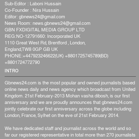
Sub-Editor : Laboni Hussain
জাতীয়
৫ আগস্ট, ২০২৬
Co-Founder : Nira Hussain
হরমুজ নিয়ে ইরান-মার্কিন চুক্তি হতে পারে আজ : মার্কিন অর্থমন...
Editor:
gbnews24@gmail.com
আন্তর্জাতিক
৫ আগস্ট, ২০২৬
News Room:
news.gbnews24@gmail.com
GBN FXDIGITAL MEDIA GROUP LTD
পৃথিবীর দিকে আসছে বিধ্বংসী বস্তু, পারমাণবিক বোমা দিয়ে করা
REG:NO-12791660: Incorporated UK
হব...
1110 Great West Rd, Brentford , London,
আন্তর্জাতিক
৫ আগস্ট, ২০২৬
England,TW8 0GP GB UK
কেনিয়ায় ১৫ হাতির রহস্যজনক মৃত্যু, সন্দেহের মুখে কীটনাশকের
PHONE:+447923246622(UK) +8801725745789(BD)
ব্...
+8801724772790
আন্তর্জাতিক
৫ আগস্ট, ২০২৬
INTRO
Gbnews24.com is the most popular and owned journalists based
online news daily and news agency which broadcast from United
Kingdom. 21st February-2013 Mohan vasha dibosh, is our first
anniversary and we are proudly announces that gbnews24.com
jointly celebrate our first anniversary across the globe including
London, France, Sylhet on the eve of 21st February 2014.
We have dedicated staff and journalist across the world and so
far our registered representative in total more than 270 journalists