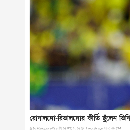
রোনালদো-রিভালদোর কীর্তি ছুঁলেন ভিনি
by
Rangpur office
২৫ জুন, ২০২৬
1 month ago
0
314