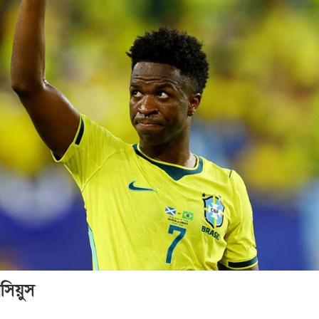
সিয়ুস