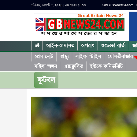
শনিবার, আগস্ট ৮, ২০২৬ | ২৪ শ্রাবণ ১৪৩৩
Old GBNews24.com
আইন-আদালত
অপরাধ
শুভেচ্ছা বার্তা
জ
প্রেস নোট
স্বাস্থ্য
লাইফ স্টাইল
মৌলভীবাজার
ল
মহিলা অঙ্গন
এক্সক্লুসিভ
ইউকে কমিউনিটি
ফুটবল