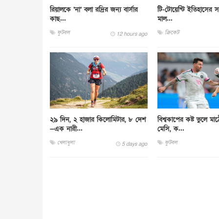
রিয়ালকে ‘না’ বলা রদ্রির জন্য বার্সার
টি-টোয়েন্টি ইতিহাসের সর্
কাছ...
মাল...
ফুটবল
ক্রিকেট
12 hours ago
২৯ দিন, ২ হাজার কিলোমিটার, ৮ দেশ
বিশ্বকাপের কষ্ট ভুলে ম
—এক নারী...
মেসি, ক...
খেলাধুলা
ফুটবল
5 days ago