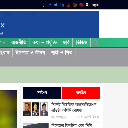
Login
রাজনীতি
তথ্য – প্রযুক্তি
ছবি
ভিডিও
া
ংবাদ
ইসলাম ও জীবন
নারী ও শিশু
সর্বশেষ
জনপ্রিয়
সিলেট মিউজিক অ্যাসোসিয়েশন
প্রতিষ্ঠা, কমিটি ঘোষণা
দেশজুড়ে
৮ আগস্ট, ২০২৬
সিলেটের মিনাটিলা যেন ‘মিনি