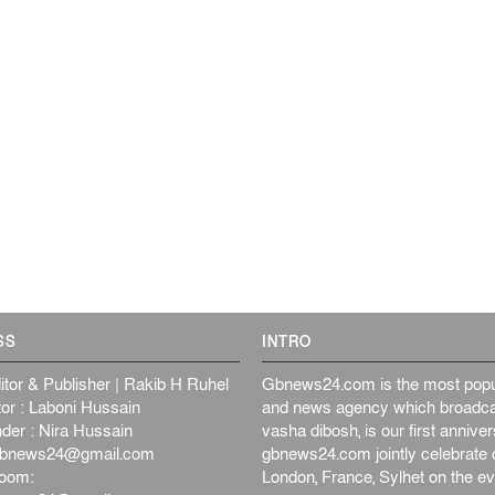
SS
INTRO
itor & Publisher | Rakib H Ruhel
Gbnews24.com is the most popul
or : Laboni Hussain
and news agency which broadca
der : Nira Hussain
vasha dibosh, is our first anniv
bnews24@gmail.com
gbnews24.com jointly celebrate o
oom:
London, France, Sylhet on the ev