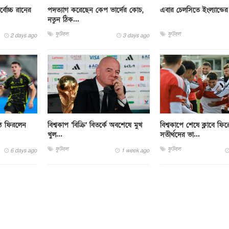
বোচ্চ রানের
পদত্যাগ করেছেন কেপ ভার্দের কোচ,
এবার চেলসিতে ইংল্যান্ডের
নতুন ঠিক...
ফুটবল
ফুটবল
2 days ago
3 days ago
াঠে ফিরলেন
বিশ্বকাপ ‘বিক্রি’ বিতর্কে অবশেষে মুখ
বিশ্বকাপে শেষে ক্লাবে ফি
খুল...
সতীর্থদের ভা...
ফুটবল
ফুটবল
6 days ago
1 week ago