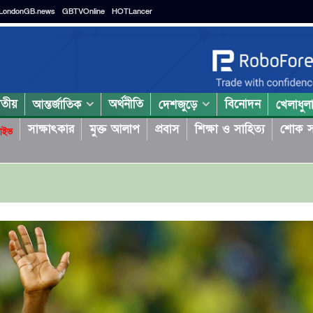
LondonGB.news
GBTVOnline
HOTLancer
াতীয়
অর্থনীতি
বিনোদন
আন্তর্জাতিক
দেশজুড়ে
খেলাধুল
সাক্ষাৎকার
মুক্ত আলাপ
প্রবাস
শিক্ষা ও সাহিত্য
শোক স
াইভ