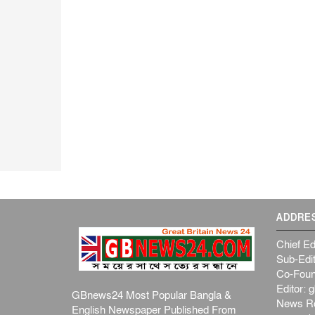
ADDRE
Chief Ed
Sub-Edit
Co-Foun
Editor:
g
GBnews24 Most Popular Bangla &
News R
English Newspaper Published From