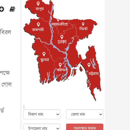
জাতীয়
৮ আগস্ট, ২০২৬
পাকিস্তান-তুরস্কের সঙ্গে প্রতিরক্ষা
চুক্তি সৌদি আরবকে কতটা ন...
আন্তর্জাতিক
৮ আগস্ট, ২০২৬
র বিরল
যুক্তরাজ্যে গ্রুমিং কেলেঙ্কারি :
পাকিস্তানির অপরাধে অস্বস্তি...
আন্তর্জাতিক
৮ আগস্ট, ২০২৬
বিরোধ কাটিয়ে কূটনৈতিক সম্পর্ক
পুনঃস্থাপন করছে মেক্সিকো ও
পের...
আন্তর্জাতিক
৮ আগস্ট, ২০২৬
পক্ষে
এবার ওটিটিতে মুক্তি পেল ‘মালিক’
বিনোদন
৮ আগস্ট, ২০২৬
ই গোল
রিয়ালকে ‘না’ বলা রদ্রির জন্য
বার্সার কাছে কত চাইল ম্যানসিটি
খেলাধুলা
৮ আগস্ট, ২০২৬
;
্ড
শিল্পকলায় চলচ্চিত্র উৎসব, বিনা
মূল্যে দেখা যাবে ৬ সিনেমা
বিনোদন
৮ আগস্ট, ২০২৬
অনুসন্ধান করুন