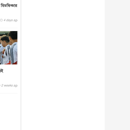
 মিডফিল্ডার
4 days ago
রেই
2 weeks ago