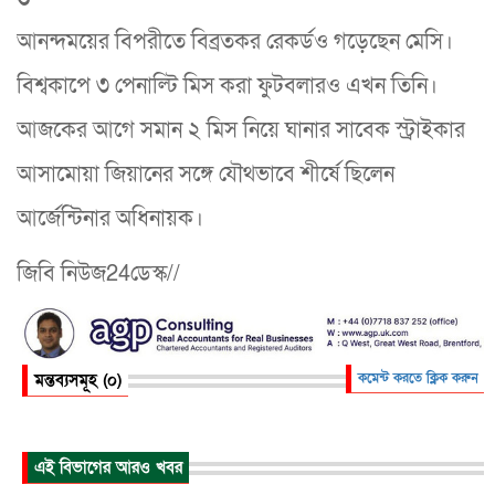
আনন্দময়ের বিপরীতে বিব্রতকর রেকর্ডও গড়েছেন মেসি।
বিশ্বকাপে ৩ পেনাল্টি মিস করা ফুটবলারও এখন তিনি।
আজকের আগে সমান ২ মিস নিয়ে ঘানার সাবেক স্ট্রাইকার
আসামোয়া জিয়ানের সঙ্গে যৌথভাবে শীর্ষে ছিলেন
আর্জেন্টিনার অধিনায়ক।
জিবি নিউজ24ডেস্ক//
মন্তব্যসমূহ (০)
কমেন্ট করতে ক্লিক করুন
এই বিভাগের আরও খবর