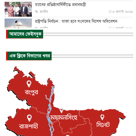
ড্যাবের প্রতিষ্ঠাবার্ষিকীতে প্রধানমন্ত্রী
জাতীয়
৮ আগস্ট, ২০২৬
রাষ্ট্রপতি নির্বাচন : ডাকা হবে সংসদের বিশেষ অধিবেশন
জাতীয়
৮ আগস্ট, ২০২৬
আমাদের ফেইসবুক
প্রধানমন্ত্রীর সঙ্গে সাক্ষাতে খুদে শিল্পী অনুশ্রী রায়ের স্বপ...
জাতীয়
৮ আগস্ট, ২০২৬
এক ক্লিকে বিভাগের খবর
পাকিস্তান-তুরস্কের সঙ্গে প্রতিরক্ষা চুক্তি সৌদি আরবকে কতটা ন...
আন্তর্জাতিক
৮ আগস্ট, ২০২৬
যুক্তরাজ্যে গ্রুমিং কেলেঙ্কারি : পাকিস্তানির অপরাধে অস্বস্তি...
আন্তর্জাতিক
৮ আগস্ট, ২০২৬
বিরোধ কাটিয়ে কূটনৈতিক সম্পর্ক পুনঃস্থাপন করছে মেক্সিকো ও
পের...
আন্তর্জাতিক
৮ আগস্ট, ২০২৬
এবার ওটিটিতে মুক্তি পেল ‘মালিক’
বিনোদন
৮ আগস্ট, ২০২৬
রিয়ালকে ‘না’ বলা রদ্রির জন্য বার্সার কাছে কত চাইল ম্যানসিটি