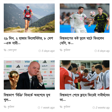
২৯ দিন, ২ হাজার কিলোমিটার, ৮ দেশ
বিশ্বকাপের কষ্ট ভুলে মাঠে ফিরলেন
—এক নারী...
মেসি, ক...
খেলাধুলা
ফুটবল
5 days ago
6 days ago
বিশ্বকাপ ‘বিক্রি’ বিতর্কে অবশেষে মুখ
বিশ্বকাপে শেষে ক্লাবে ফিরেই সতীর্থদের
খুল...
ভা...
ফুটবল
ফুটবল
1 week ago
2 weeks ago