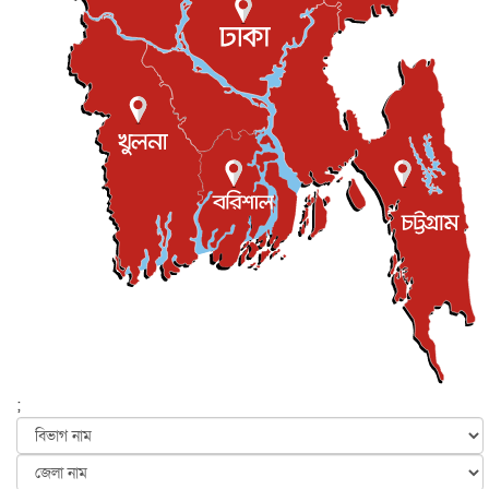
খেলাধুলা
৮ আগস্ট, ২০২৬
শিল্পকলায় চলচ্চিত্র উৎসব, বিনা মূল্যে দেখা যাবে ৬ সিনেমা
বিনোদন
৮ আগস্ট, ২০২৬
ইস্ট লন্ডন মসজিদের জুমার খুতবা : “কুরআন হোক জীবন দেখার
লেন্স...
ইসলাম ও জীবন
৭ আগস্ট, ২০২৬
সিলেটের কন্যা মোহিনী রশিদ এনওয়াইপিডির উচ্চপদস্থ কর্মকর্তা
দেশজুড়ে
৬ আগস্ট, ২০২৬
আজ থেকে সবার জন্য উন্মুক্ত জুলাই স্মৃতি জাদুঘর
জাতীয়
৬ আগস্ট, ২০২৬
ফের বন্যার আশঙ্কা, ১০ জেলায় সতর্কতা
জাতীয়
৬ আগস্ট, ২০২৬
;
জুলাইয়ের কৃতিত্ব নেওয়ার জন্য সবাই প্রতিযোগিতায় নেমেছে :
স্বর...
জাতীয়
৬ আগস্ট, ২০২৬