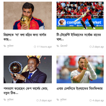
রিয়ালকে ‘না’ বলা রদ্রির জন্য বার্সার
টি-টোয়েন্টি ইতিহাসের সর্বোচ্চ রানের
কাছ...
মাল...
ফুটবল
ক্রিকেট
11 hours ago
2 days ago
পদত্যাগ করেছেন কেপ ভার্দের কোচ,
এবার চেলসিতে ইংল্যান্ডের মিডফিল্ডার
নতুন ঠিক...
ফুটবল
ফুটবল
3 days ago
4 days ago