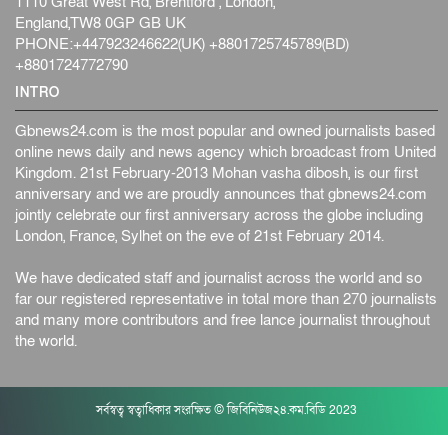
1110 Great West Rd, Brentford , London,
England,TW8 0GP GB UK
PHONE:+447923246622(UK) +8801725745789(BD)
+8801724772790
INTRO
Gbnews24.com is the most popular and owned journalists based
online news daily and news agency which broadcast from United
Kingdom. 21st February-2013 Mohan vasha dibosh, is our first
anniversary and we are proudly announces that gbnews24.com
jointly celebrate our first anniversary across the globe including
London, France, Sylhet on the eve of 21st February 2014.
We have dedicated staff and journalist across the world and so
far our registered representative in total more than 270 journalists
and many more contributors and free lance journalist throughout
the world.
সর্বস্বত্ব স্বত্বাধিকার সংরক্ষিত © জিবিনিউজ২৪.কম.বিডি 2023