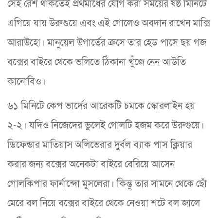
সেই রেশ থাকতেই প্রথমার্ধের যোগ করা সময়ের ষষ্ঠ মিনিটে
এগিয়ে যায় উরুগুয়ে এবং এই গোলেও অবদান রাখেন মাক্সি
আরাউহো। মানুয়েল উগার্তের ক্রসে তার হেড পাসে ছয় গজ
বক্সের বাইরে থেকে ভলিতে ঠিকানা খুঁজে নেন আউতি
কানোবিও।
৬১ মিনিটে কেপ ভার্দের আরেকটি চমকে স্কোরলাইন হয়
২-২। যদিও নিজেদের ভুলেই গোলটি হজম করে উরুগুয়ে।
ডিফেন্ডার মাতিয়াস অলিভেরার দুর্বল ব্যাক পাস ক্লিয়ার
করার জন্য বক্সের অনেকটা বাইরে বেরিয়ে আসেন
গোলকিপার ফার্নান্দো মুসলেরা। কিন্তু তার সামনে থেকে ছোঁ
মেরে বল নিয়ে বক্সের বাইরে থেকে নেওয়া শটে বল জালে