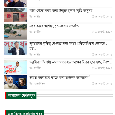
আজ থেকে সবার জন্য উন্মুক্ত জুলাই স্মৃতি জাদুঘর
জাতীয়
৬ আগস্ট, ২০২৬
ফের বন্যার আশঙ্কা, ১০ জেলায় সতর্কতা
জাতীয়
৬ আগস্ট, ২০২৬
জুলাইয়ের কৃতিত্ব নেওয়ার জন্য সবাই প্রতিযোগিতায় নেমেছে :
স্বর...
জাতীয়
৬ আগস্ট, ২০২৬
ফ্যাসিবাদবিরোধী আন্দোলনে হত্যাকাণ্ডের বিচার হবে স্বচ্ছ, নিরপ...
জাতীয়
৬ আগস্ট, ২০২৬
ভারত সরকারের কাছে ক্ষমা চাইলেন জাকারবার্গ
আন্তর্জাতিক
৬ আগস্ট, ২০২৬
আকাশে ট্রাম্পের হেলিকপ্টার ও যাত্রীবাহী বিমান মুখোমুখি, তদন্...
আমাদের ফেইসবুক
আন্তর্জাতিক
৬ আগস্ট, ২০২৬
হিরোশিমায় বোমা হামলার ৮১ বছর, অস্ত্রমুক্ত বিশ্বের আহ্বান জা...
এক ক্লিকে বিভাগের খবর
আন্তর্জাতিক
৬ আগস্ট, ২০২৬