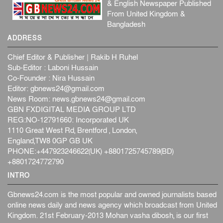
& English Newspaper Published
From United Kingdom &
Bangladesh
ADDRESS
Chief Editor & Publisher | Rakib H Ruhel
Sub-Editor : Laboni Hussain
Co-Founder : Nira Hussain
Editor:
gbnews24@gmail.com
News Room:
news.gbnews24@gmail.com
GBN FXDIGITAL MEDIA GROUP LTD
REG:NO-12791660: Incorporated UK
1110 Great West Rd, Brentford , London,
England,TW8 0GP GB UK
PHONE:+447923246622(UK) +8801725745789(BD)
+8801724772790
INTRO
Gbnews24.com is the most popular and owned journalists based
online news daily and news agency which broadcast from United
Kingdom. 21st February-2013 Mohan vasha dibosh, is our first