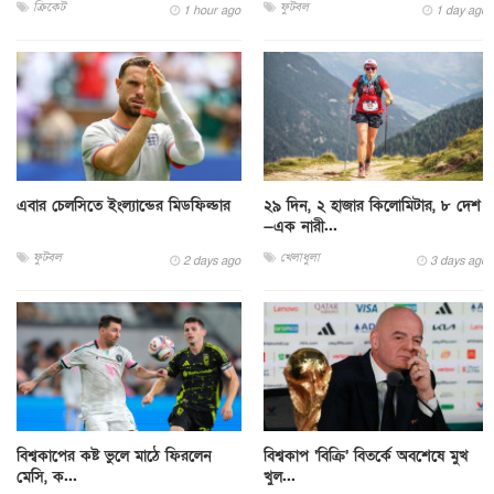
ক্রিকেট
ফুটবল
1 hour ago
1 day ago
এবার চেলসিতে ইংল্যান্ডের মিডফিল্ডার
২৯ দিন, ২ হাজার কিলোমিটার, ৮ দেশ
—এক নারী...
ফুটবল
খেলাধুলা
2 days ago
3 days ago
বিশ্বকাপের কষ্ট ভুলে মাঠে ফিরলেন
বিশ্বকাপ ‘বিক্রি’ বিতর্কে অবশেষে মুখ
মেসি, ক...
খুল...