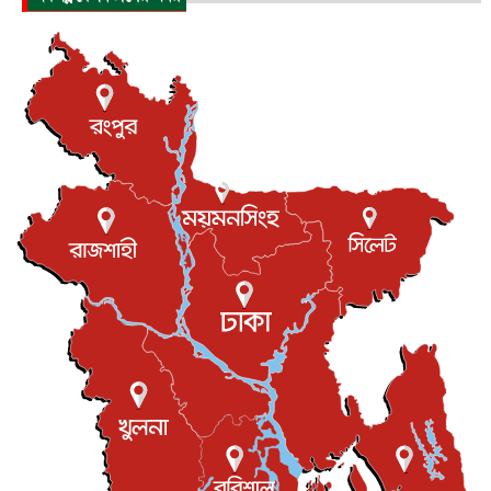
যুক্তরাষ্ট্রে পারিবারিক সংঘাতে বন্দুক হামলা, নিহত ৩
আন্তর্জাতিক
৬ আগস্ট, ২০২৬
টি-টোয়েন্টি ইতিহাসের সর্বোচ্চ রানের মালিক এখন জস বাটলার
খেলাধুলা
৬ আগস্ট, ২০২৬
বস্তিতে কেটেছে শৈশব, আজ মুম্বাইয়ে দুই বাড়ির মালিক
বিনোদন
৬ আগস্ট, ২০২৬
যুক্তরাজ্যে বসবাসরত জাতীয়তাবাদী কুলাউড়াবাসীর মত বিনিময়
সভা...
ইউকে কমিউনিটি
৫ আগস্ট, ২০২৬
প্রধানমন্ত্রীকে সৌদি আরব সফরের আমন্ত্রণ
জাতীয়
৫ আগস্ট, ২০২৬
জুলাই গণ-অভ্যুত্থান দিবস আজ, স্মরণে দেশজুড়ে কর্মসূচি
জাতীয়
৫ আগস্ট, ২০২৬
জনগণ পরিবর্তন চেয়েছে বলেই জুলাই আন্দোলন সফল :
প্রধানমন্ত্রী
জাতীয়
৫ আগস্ট, ২০২৬