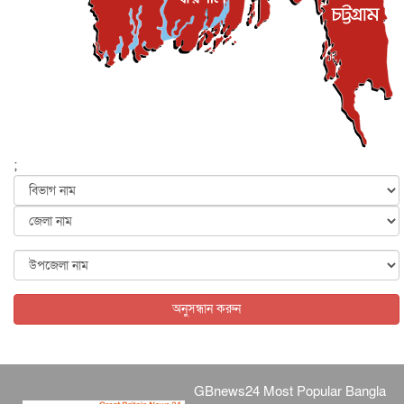
বেনজীর আহমেদের সঙ্গে পরীমনির ঘনিষ্ঠ সম্পর্ক ছিল : নাসির
মাহম...
জাতীয়
৫ আগস্ট, ২০২৬
হরমুজ নিয়ে ইরান-মার্কিন চুক্তি হতে পারে আজ : মার্কিন অর্থমন...
আন্তর্জাতিক
৫ আগস্ট, ২০২৬
পৃথিবীর দিকে আসছে বিধ্বংসী বস্তু, পারমাণবিক বোমা দিয়ে করা
হব...
;
আন্তর্জাতিক
৫ আগস্ট, ২০২৬
কেনিয়ায় ১৫ হাতির রহস্যজনক মৃত্যু, সন্দেহের মুখে কীটনাশকের
ব্...
আন্তর্জাতিক
৫ আগস্ট, ২০২৬
বিদেশি সংবাদমাধ্যমের জন্য নতুন বিধি-নিষেধ পাকিস্তানের
আন্তর্জাতিক
৫ আগস্ট, ২০২৬
অনুসন্ধান করুন
GBnews24 Most Popular Bangla