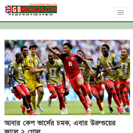
Toggl
naviga
আবার কেপ ভার্দের চমক, এবার উরুগুয়ের
জালে ২ গোল