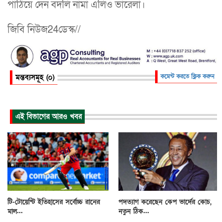
পাঠিয়ে দেন বদলি নামা এলিও ভারেলা।
জিবি নিউজ24ডেস্ক//
মন্তব্যসমূহ (০)
কমেন্ট করতে ক্লিক করুন
এই বিভাগের আরও খবর
টি-টোয়েন্টি ইতিহাসের সর্বোচ্চ রানের
পদত্যাগ করেছেন কেপ ভার্দের কোচ,
মাল...
নতুন ঠিক...