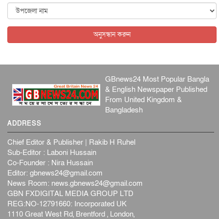
জাতীয়
৬ আগস্ট, ২০২৬
অনুসন্ধান করুন
GBnews24 Most Popular Bangla
& English Newspaper Published
From United Kingdom &
Bangladesh
ADDRESS
Chief Editor & Publisher | Rakib H Ruhel
Sub-Editor : Laboni Hussain
Co-Founder : Nira Hussain
Editor:
gbnews24@gmail.com
News Room:
news.gbnews24@gmail.com
GBN FXDIGITAL MEDIA GROUP LTD
REG:NO-12791660: Incorporated UK
1110 Great West Rd, Brentford , London,