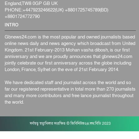
England,TW8 0GP GB UK
PHONE:+447923246622(UK) +8801725745789(BD)
+8801724772790
INTRO
Gbnews24.com is the most popular and owned journalists based
online news daily and news agency which broadcast from United
Kingdom. 21st February-2013 Mohan vasha dibosh, is our first
anniversary and we are proudly announces that gbnews24.com
jointly celebrate our first anniversary across the globe including
London, France, Sylhet on the eve of 21st February 2014.
We have dedicated staff and journalist across the world and so
far our registered representative in total more than 270 journalists
and many more contributors and free lance journalist throughout
the world.
সর্বস্বত্ব স্বত্বাধিকার সংরক্ষিত © জিবিনিউজ২৪.কম.বিডি 2023