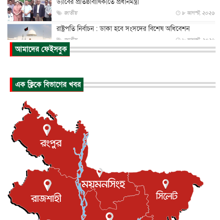
ড্যাবের প্রতিষ্ঠাবার্ষিকীতে প্রধানমন্ত্রী
জাতীয়
৮ আগস্ট, ২০২৬
রাষ্ট্রপতি নির্বাচন : ডাকা হবে সংসদের বিশেষ অধিবেশন
জাতীয়
৮ আগস্ট, ২০২৬
আমাদের ফেইসবুক
প্রধানমন্ত্রীর সঙ্গে সাক্ষাতে খুদে শিল্পী অনুশ্রী রায়ের স্বপ...
জাতীয়
৮ আগস্ট, ২০২৬
এক ক্লিকে বিভাগের খবর
পাকিস্তান-তুরস্কের সঙ্গে প্রতিরক্ষা চুক্তি সৌদি আরবকে কতটা ন...
আন্তর্জাতিক
৮ আগস্ট, ২০২৬
যুক্তরাজ্যে গ্রুমিং কেলেঙ্কারি : পাকিস্তানির অপরাধে অস্বস্তি...
আন্তর্জাতিক
৮ আগস্ট, ২০২৬
বিরোধ কাটিয়ে কূটনৈতিক সম্পর্ক পুনঃস্থাপন করছে মেক্সিকো ও
পের...
আন্তর্জাতিক
৮ আগস্ট, ২০২৬
এবার ওটিটিতে মুক্তি পেল ‘মালিক’
বিনোদন
৮ আগস্ট, ২০২৬
রিয়ালকে ‘না’ বলা রদ্রির জন্য বার্সার কাছে কত চাইল ম্যানসিটি