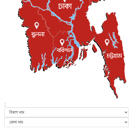
খেলাধুলা
৮ আগস্ট, ২০২৬
শিল্পকলায় চলচ্চিত্র উৎসব, বিনা মূল্যে দেখা যাবে ৬ সিনেমা
বিনোদন
৮ আগস্ট, ২০২৬
ইস্ট লন্ডন মসজিদের জুমার খুতবা : “কুরআন হোক জীবন দেখার
লেন্স...
ইসলাম ও জীবন
৭ আগস্ট, ২০২৬
সিলেটের কন্যা মোহিনী রশিদ এনওয়াইপিডির উচ্চপদস্থ কর্মকর্তা
দেশজুড়ে
৬ আগস্ট, ২০২৬
আজ থেকে সবার জন্য উন্মুক্ত জুলাই স্মৃতি জাদুঘর
জাতীয়
৬ আগস্ট, ২০২৬
ফের বন্যার আশঙ্কা, ১০ জেলায় সতর্কতা
জাতীয়
৬ আগস্ট, ২০২৬
;
জুলাইয়ের কৃতিত্ব নেওয়ার জন্য সবাই প্রতিযোগিতায় নেমেছে :
স্বর...
জাতীয়
৬ আগস্ট, ২০২৬
ফ্যাসিবাদবিরোধী আন্দোলনে হত্যাকাণ্ডের বিচার হবে স্বচ্ছ, নিরপ...