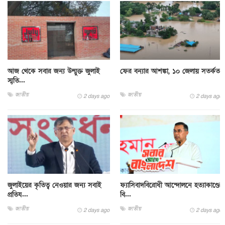
আজ থেকে সবার জন্য উন্মুক্ত জুলাই
ফের বন্যার আশঙ্কা, ১০ জেলায় সতর্কতা
স্মৃতি...
জাতীয়
জাতীয়
2 days ago
2 days ago
জুলাইয়ের কৃতিত্ব নেওয়ার জন্য সবাই
ফ্যাসিবাদবিরোধী আন্দোলনে হত্যাকাণ্ডের
প্রতিয...
বি...
জাতীয়
জাতীয়
2 days ago
2 days ago