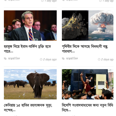
1 day ago
1 day ago
হরমুজ নিয়ে ইরান-মার্কিন চুক্তি হতে
পৃথিবীর দিকে আসছে বিধ্বংসী বস্তু,
পারে...
পারমাণ...
আন্তর্জাতিক
আন্তর্জাতিক
2 days ago
2 days ago
কেনিয়ায় ১৫ হাতির রহস্যজনক মৃত্যু,
বিদেশি সংবাদমাধ্যমের জন্য নতুন বিধি-
সন্দেহ...
নিষে...