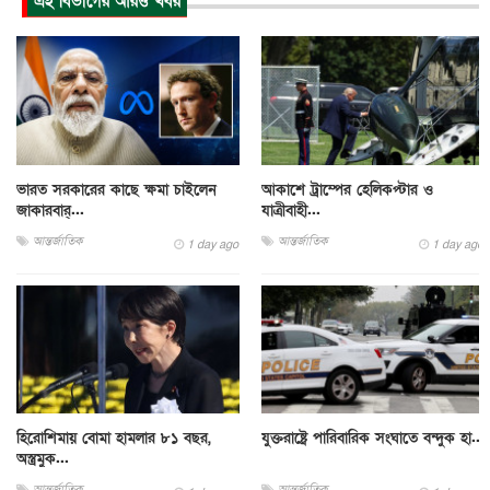
এই বিভাগের আরও খবর
ভারত সরকারের কাছে ক্ষমা চাইলেন
আকাশে ট্রাম্পের হেলিকপ্টার ও
জাকারবার্...
যাত্রীবাহী...
আন্তর্জাতিক
আন্তর্জাতিক
1 day ago
1 day ago
হিরোশিমায় বোমা হামলার ৮১ বছর,
যুক্তরাষ্ট্রে পারিবারিক সংঘাতে বন্দুক হা...
অস্ত্রমুক...
আন্তর্জাতিক
আন্তর্জাতিক