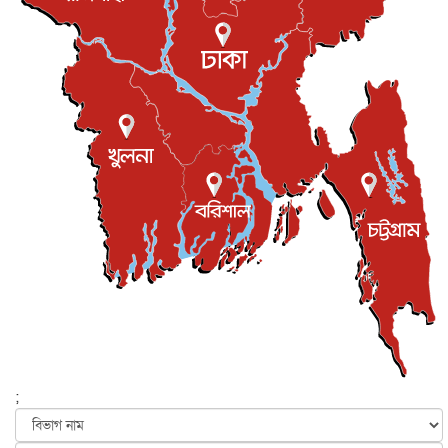
সভা...
ইউকে কমিউনিটি
৫ আগস্ট, ২০২৬
প্রধানমন্ত্রীকে সৌদি আরব সফরের আমন্ত্রণ
জাতীয়
৫ আগস্ট, ২০২৬
জুলাই গণ-অভ্যুত্থান দিবস আজ, স্মরণে দেশজুড়ে কর্মসূচি
জাতীয়
৫ আগস্ট, ২০২৬
জনগণ পরিবর্তন চেয়েছে বলেই জুলাই আন্দোলন সফল :
প্রধানমন্ত্রী
জাতীয়
৫ আগস্ট, ২০২৬
বেনজীর আহমেদের সঙ্গে পরীমনির ঘনিষ্ঠ সম্পর্ক ছিল : নাসির
মাহম...
জাতীয়
৫ আগস্ট, ২০২৬
হরমুজ নিয়ে ইরান-মার্কিন চুক্তি হতে পারে আজ : মার্কিন অর্থমন...
আন্তর্জাতিক
৫ আগস্ট, ২০২৬
পৃথিবীর দিকে আসছে বিধ্বংসী বস্তু, পারমাণবিক বোমা দিয়ে করা
হব...
;
আন্তর্জাতিক
৫ আগস্ট, ২০২৬
কেনিয়ায় ১৫ হাতির রহস্যজনক মৃত্যু, সন্দেহের মুখে কীটনাশকের