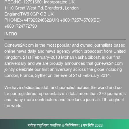
REG:NO-12791660: Incorporated UK
1110 Great West Rd, Brentford , London,
England,TW8 0GP GB UK
PHONE:+447923246622(UK) +8801725745789(BD)
+8801724772790
INTRO
Gbnews24.com is the most popular and owned journalists based
online news daily and news agency which broadcast from United
Kingdom. 21st February-2013 Mohan vasha dibosh, is our first
anniversary and we are proudly announces that gbnews24.com
jointly celebrate our first anniversary across the globe including
London, France, Sylhet on the eve of 21st February 2014.
We have dedicated staff and journalist across the world and so
far our registered representative in total more than 270 journalists
and many more contributors and free lance journalist throughout
the world.
সর্বস্বত্ব স্বত্বাধিকার সংরক্ষিত © জিবিনিউজ২৪.কম.বিডি 2023