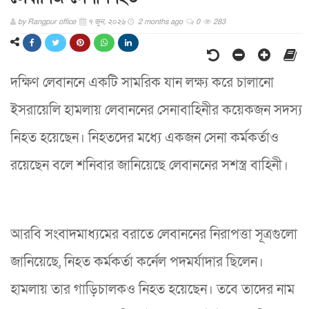
by
Rangpur office
৭ জুন, ২০২৬
2 months ago
0
283
দক্ষিণ লেবাননে একটি সামরিক যান লক্ষ্য করে চালানো
ইসরায়েলি হামলায় লেবাননের সেনাবাহিনীর কয়েকজন সদস্য
নিহত হয়েছেন। নিহতদের মধ্যে একজন সেনা কর্মকর্তাও
রয়েছেন বলে শনিবার জানিয়েছে লেবাননের সশস্ত্র বাহিনী।
আরবি সংবাদমাধ্যমের বরাতে লেবাননের নিরাপত্তা সূত্রগুলো
জানিয়েছে, নিহত কর্মকর্তা কর্নেল পদমর্যাদার ছিলেন।
হামলায় তার গাড়িচালকও নিহত হয়েছেন। তবে তাদের নাম