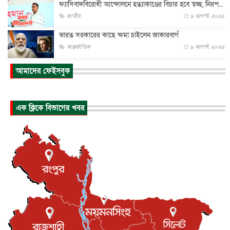
ফ্যাসিবাদবিরোধী আন্দোলনে হত্যাকাণ্ডের বিচার হবে স্বচ্ছ, নিরপ...
জাতীয়
৬ আগস্ট, ২০২৬
ভারত সরকারের কাছে ক্ষমা চাইলেন জাকারবার্গ
আন্তর্জাতিক
৬ আগস্ট, ২০২৬
আকাশে ট্রাম্পের হেলিকপ্টার ও যাত্রীবাহী বিমান মুখোমুখি, তদন্...
আমাদের ফেইসবুক
আন্তর্জাতিক
৬ আগস্ট, ২০২৬
হিরোশিমায় বোমা হামলার ৮১ বছর, অস্ত্রমুক্ত বিশ্বের আহ্বান জা...
এক ক্লিকে বিভাগের খবর
আন্তর্জাতিক
৬ আগস্ট, ২০২৬
যুক্তরাষ্ট্রে পারিবারিক সংঘাতে বন্দুক হামলা, নিহত ৩
আন্তর্জাতিক
৬ আগস্ট, ২০২৬
টি-টোয়েন্টি ইতিহাসের সর্বোচ্চ রানের মালিক এখন জস বাটলার
খেলাধুলা
৬ আগস্ট, ২০২৬
বস্তিতে কেটেছে শৈশব, আজ মুম্বাইয়ে দুই বাড়ির মালিক
বিনোদন
৬ আগস্ট, ২০২৬
যুক্তরাজ্যে বসবাসরত জাতীয়তাবাদী কুলাউড়াবাসীর মত বিনিময়