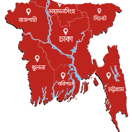
বিনোদন
৬ আগস্ট, ২০২৬
যুক্তরাজ্যে বসবাসরত জাতীয়তাবাদী কুলাউড়াবাসীর মত বিনিময়
সভা...
ইউকে কমিউনিটি
৫ আগস্ট, ২০২৬
প্রধানমন্ত্রীকে সৌদি আরব সফরের আমন্ত্রণ
জাতীয়
৫ আগস্ট, ২০২৬
জুলাই গণ-অভ্যুত্থান দিবস আজ, স্মরণে দেশজুড়ে কর্মসূচি
জাতীয়
৫ আগস্ট, ২০২৬
জনগণ পরিবর্তন চেয়েছে বলেই জুলাই আন্দোলন সফল :
প্রধানমন্ত্রী
জাতীয়
৫ আগস্ট, ২০২৬
বেনজীর আহমেদের সঙ্গে পরীমনির ঘনিষ্ঠ সম্পর্ক ছিল : নাসির
মাহম...
জাতীয়
৫ আগস্ট, ২০২৬
হরমুজ নিয়ে ইরান-মার্কিন চুক্তি হতে পারে আজ : মার্কিন অর্থমন...
আন্তর্জাতিক
৫ আগস্ট, ২০২৬
পৃথিবীর দিকে আসছে বিধ্বংসী বস্তু, পারমাণবিক বোমা দিয়ে করা