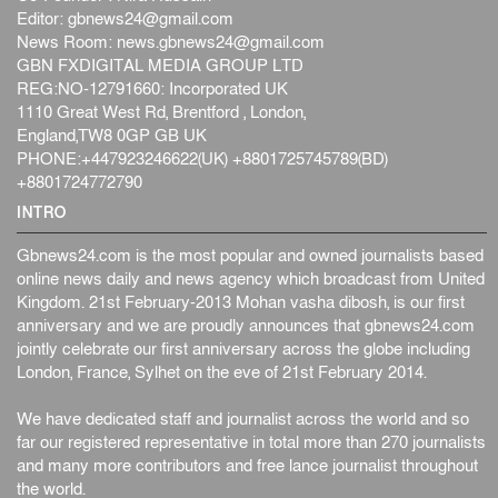
Editor:
gbnews24@gmail.com
News Room:
news.gbnews24@gmail.com
GBN FXDIGITAL MEDIA GROUP LTD
REG:NO-12791660: Incorporated UK
1110 Great West Rd, Brentford , London,
England,TW8 0GP GB UK
PHONE:+447923246622(UK) +8801725745789(BD)
+8801724772790
INTRO
Gbnews24.com is the most popular and owned journalists based
online news daily and news agency which broadcast from United
Kingdom. 21st February-2013 Mohan vasha dibosh, is our first
anniversary and we are proudly announces that gbnews24.com
jointly celebrate our first anniversary across the globe including
London, France, Sylhet on the eve of 21st February 2014.
We have dedicated staff and journalist across the world and so
far our registered representative in total more than 270 journalists
and many more contributors and free lance journalist throughout
the world.