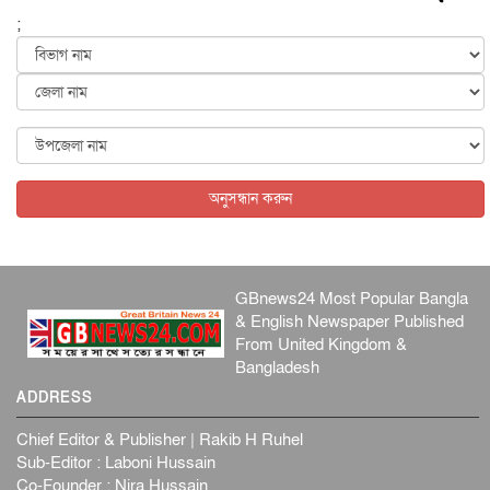
হব...
;
আন্তর্জাতিক
৫ আগস্ট, ২০২৬
কেনিয়ায় ১৫ হাতির রহস্যজনক মৃত্যু, সন্দেহের মুখে কীটনাশকের
ব্...
আন্তর্জাতিক
৫ আগস্ট, ২০২৬
বিদেশি সংবাদমাধ্যমের জন্য নতুন বিধি-নিষেধ পাকিস্তানের
আন্তর্জাতিক
৫ আগস্ট, ২০২৬
অনুসন্ধান করুন
GBnews24 Most Popular Bangla
& English Newspaper Published
From United Kingdom &
Bangladesh
ADDRESS
Chief Editor & Publisher | Rakib H Ruhel
Sub-Editor : Laboni Hussain
Co-Founder : Nira Hussain