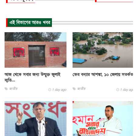
এই বিভাগের আরও খবর
আজ থেকে সবার জন্য উন্মুক্ত জুলাই
ফের বন্যার আশঙ্কা, ১০ জেলায় সতর্কতা
স্মৃতি...
জাতীয়
জাতীয়
1 day ago
1 day ago