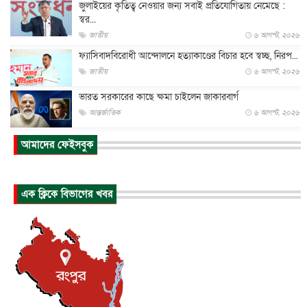
জুলাইয়ের কৃতিত্ব নেওয়ার জন্য সবাই প্রতিযোগিতায় নেমেছে :
স্বর...
জাতীয়
৬ আগস্ট, ২০২৬
ফ্যাসিবাদবিরোধী আন্দোলনে হত্যাকাণ্ডের বিচার হবে স্বচ্ছ, নিরপ...
জাতীয়
৬ আগস্ট, ২০২৬
ভারত সরকারের কাছে ক্ষমা চাইলেন জাকারবার্গ
আন্তর্জাতিক
৬ আগস্ট, ২০২৬
আকাশে ট্রাম্পের হেলিকপ্টার ও যাত্রীবাহী বিমান মুখোমুখি, তদন্...
আমাদের ফেইসবুক
আন্তর্জাতিক
৬ আগস্ট, ২০২৬
হিরোশিমায় বোমা হামলার ৮১ বছর, অস্ত্রমুক্ত বিশ্বের আহ্বান জা...
এক ক্লিকে বিভাগের খবর
আন্তর্জাতিক
৬ আগস্ট, ২০২৬
যুক্তরাষ্ট্রে পারিবারিক সংঘাতে বন্দুক হামলা, নিহত ৩
আন্তর্জাতিক
৬ আগস্ট, ২০২৬
টি-টোয়েন্টি ইতিহাসের সর্বোচ্চ রানের মালিক এখন জস বাটলার
খেলাধুলা
৬ আগস্ট, ২০২৬
বস্তিতে কেটেছে শৈশব, আজ মুম্বাইয়ে দুই বাড়ির মালিক