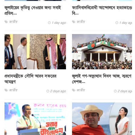
জুলাইয়ের কৃতিত্ব নেওয়ার জন্য সবাই
ফ্যাসিবাদবিরোধী আন্দোলনে হত্যাকাণ্ডের
প্রতিয...
বি...
জাতীয়
জাতীয়
1 day ago
1 day ago
প্রধানমন্ত্রীকে সৌদি আরব সফরের
জুলাই গণ-অভ্যুত্থান দিবস আজ, স্মরণে
আমন্ত্রণ
দেশজ...
জাতীয়
জাতীয়
2 days ago
2 days ago