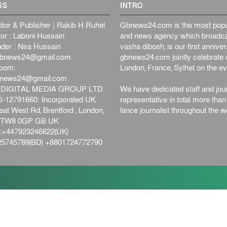
SS
INTRO
itor & Publisher | Rakib H Ruhel
Gbnews24.com is the most popul
or : Laboni Hussain
and news agency which broadca
der : Nira Hussain
vasha dibosh, is our first anniv
bnews24@gmail.com
gbnews24.com jointly celebrate o
oom:
London, France, Sylhet on the ev
bnews24@gmail.com
DIGITAL MEDIA GROUP LTD
We have dedicated staff and jour
12791660: Incorporated UK
representative in total more tha
at West Rd, Brentford , London,
lance journalist throughout the wo
d,TW8 0GP GB UK
+447923246622(UK)
5745789(BD) +8801724772790