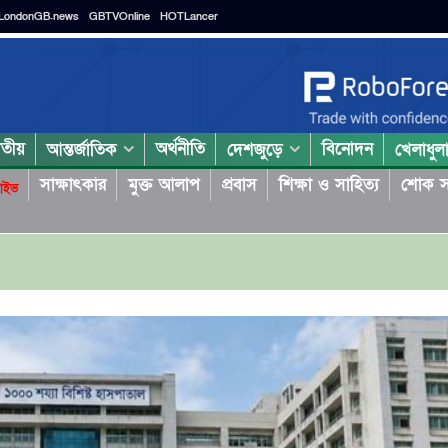
LondonGB.news
GBTVOnline
HOTLancer
াতীয়
অর্থনীতি
বিনোদন
আন্তর্জাতিক
দেশজুড়ে
খেলাধুল
সাক্ষাৎকার
মুক্ত আলাপ
প্রবাস
শিক্ষা ও সাহিত্য
শোক স
াইভ