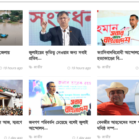
 জেলায়
জুলাইয়ের কৃতিত্ব নেওয়ার জন্য সবাই
ফ্যাসিবাদবিরোধী আন্দোল
প্রতিয...
হত্যাকাণ্ডের বি...
জাতীয়
জাতীয়
19 hours ago
19 hours ago
বস আজ, স্মরণে
জনগণ পরিবর্তন চেয়েছে বলেই জুলাই
বেনজীর আহমেদের সঙ্গে 
আন্দোলন...
ঘনিষ্ঠ সম্প...
জাতীয়
জাতীয়
1 day ago
1 day ago