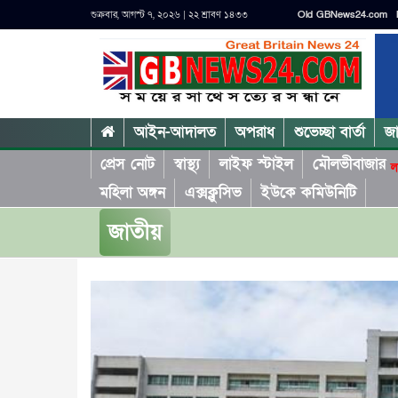
শুক্রবার, আগস্ট ৭, ২০২৬ | ২২ শ্রাবণ ১৪৩৩
Old GBNews24.com
আইন-আদালত
অপরাধ
শুভেচ্ছা বার্তা
জ
প্রেস নোট
স্বাস্থ্য
লাইফ স্টাইল
মৌলভীবাজার
ল
মহিলা অঙ্গন
এক্সক্লুসিভ
ইউকে কমিউনিটি
জাতীয়