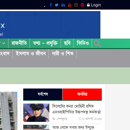
Login
রাজনীতি
তথ্য – প্রযুক্তি
ছবি
ভিডিও
া
ংবাদ
ইসলাম ও জীবন
নারী ও শিশু
সর্বশেষ
জনপ্রিয়
সিলেটের কন্যা মোহিনী রশিদ
এনওয়াইপিডির উচ্চপদস্থ কর্মকর্তা
দেশজুড়ে
৬ আগস্ট, ২০২৬
আজ থেকে সবার জন্য উন্মুক্ত