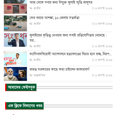
আজ থেকে সবার জন্য উন্মুক্ত জুলাই স্মৃতি জাদুঘর
জাতীয়
৬ আগস্ট, ২০২৬
ফের বন্যার আশঙ্কা, ১০ জেলায় সতর্কতা
জাতীয়
৬ আগস্ট, ২০২৬
জুলাইয়ের কৃতিত্ব নেওয়ার জন্য সবাই প্রতিযোগিতায় নেমেছে :
স্বর...
জাতীয়
৬ আগস্ট, ২০২৬
ফ্যাসিবাদবিরোধী আন্দোলনে হত্যাকাণ্ডের বিচার হবে স্বচ্ছ, নিরপ...
জাতীয়
৬ আগস্ট, ২০২৬
ভারত সরকারের কাছে ক্ষমা চাইলেন জাকারবার্গ
আন্তর্জাতিক
৬ আগস্ট, ২০২৬
আকাশে ট্রাম্পের হেলিকপ্টার ও যাত্রীবাহী বিমান মুখোমুখি, তদন্...
আমাদের ফেইসবুক
আন্তর্জাতিক
৬ আগস্ট, ২০২৬
হিরোশিমায় বোমা হামলার ৮১ বছর, অস্ত্রমুক্ত বিশ্বের আহ্বান জা...
এক ক্লিকে বিভাগের খবর
আন্তর্জাতিক
৬ আগস্ট, ২০২৬