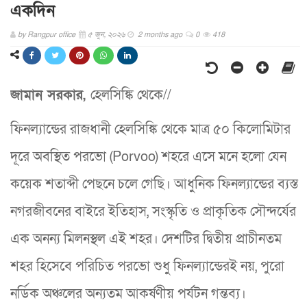
একদিন
by
Rangpur office
৫ জুন, ২০২৬
2 months ago
0
418
জামান সরকার
,
হেলসিঙ্কি থেকে//
ফিনল্যান্ডের রাজধানী হেলসিঙ্কি থেকে মাত্র ৫০ কিলোমিটার
দূরে অবস্থিত পরভো (Porvoo) শহরে এসে মনে হলো যেন
কয়েক শতাব্দী পেছনে চলে গেছি। আধুনিক ফিনল্যান্ডের ব্যস্ত
নগরজীবনের বাইরে ইতিহাস, সংস্কৃতি ও প্রাকৃতিক সৌন্দর্যের
এক অনন্য মিলনস্থল এই শহর। দেশটির দ্বিতীয় প্রাচীনতম
শহর হিসেবে পরিচিত পরভো শুধু ফিনল্যান্ডেরই নয়, পুরো
নর্ডিক অঞ্চলের অন্যতম আকর্ষণীয় পর্যটন গন্তব্য।