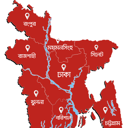
যুক্তরাষ্ট্রে পারিবারিক সংঘাতে বন্দুক হামলা, নিহত ৩
আন্তর্জাতিক
৬ আগস্ট, ২০২৬
টি-টোয়েন্টি ইতিহাসের সর্বোচ্চ রানের মালিক এখন জস বাটলার
খেলাধুলা
৬ আগস্ট, ২০২৬
বস্তিতে কেটেছে শৈশব, আজ মুম্বাইয়ে দুই বাড়ির মালিক
বিনোদন
৬ আগস্ট, ২০২৬
যুক্তরাজ্যে বসবাসরত জাতীয়তাবাদী কুলাউড়াবাসীর মত বিনিময়
সভা...
ইউকে কমিউনিটি
৫ আগস্ট, ২০২৬
প্রধানমন্ত্রীকে সৌদি আরব সফরের আমন্ত্রণ
জাতীয়
৫ আগস্ট, ২০২৬
জুলাই গণ-অভ্যুত্থান দিবস আজ, স্মরণে দেশজুড়ে কর্মসূচি
জাতীয়
৫ আগস্ট, ২০২৬
জনগণ পরিবর্তন চেয়েছে বলেই জুলাই আন্দোলন সফল :
প্রধানমন্ত্রী
জাতীয়
৫ আগস্ট, ২০২৬
বেনজীর আহমেদের সঙ্গে পরীমনির ঘনিষ্ঠ সম্পর্ক ছিল : নাসির