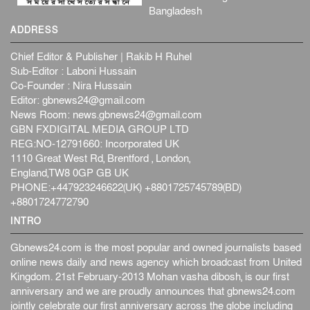
Bangladesh
ADDRESS
Chief Editor & Publisher | Rakib H Ruhel
Sub-Editor : Laboni Hussain
Co-Founder : Nira Hussain
Editor:
gbnews24@gmail.com
News Room:
news.gbnews24@gmail.com
GBN FXDIGITAL MEDIA GROUP LTD
REG:NO-12791660: Incorporated UK
1110 Great West Rd, Brentford , London,
England,TW8 0GP GB UK
PHONE:+447923246622(UK) +8801725745789(BD)
+8801724772790
INTRO
Gbnews24.com is the most popular and owned journalists based
online news daily and news agency which broadcast from United
Kingdom. 21st February-2013 Mohan vasha dibosh, is our first
anniversary and we are proudly announces that gbnews24.com
jointly celebrate our first anniversary across the globe including