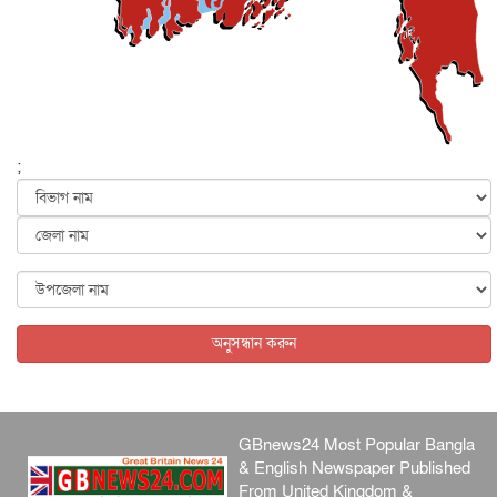
মাহম...
জাতীয়
৫ আগস্ট, ২০২৬
হরমুজ নিয়ে ইরান-মার্কিন চুক্তি হতে পারে আজ : মার্কিন অর্থমন...
আন্তর্জাতিক
৫ আগস্ট, ২০২৬
পৃথিবীর দিকে আসছে বিধ্বংসী বস্তু, পারমাণবিক বোমা দিয়ে করা
হব...
;
আন্তর্জাতিক
৫ আগস্ট, ২০২৬
কেনিয়ায় ১৫ হাতির রহস্যজনক মৃত্যু, সন্দেহের মুখে কীটনাশকের
ব্...
আন্তর্জাতিক
৫ আগস্ট, ২০২৬
বিদেশি সংবাদমাধ্যমের জন্য নতুন বিধি-নিষেধ পাকিস্তানের
আন্তর্জাতিক
৫ আগস্ট, ২০২৬
অনুসন্ধান করুন
GBnews24 Most Popular Bangla
& English Newspaper Published
From United Kingdom &