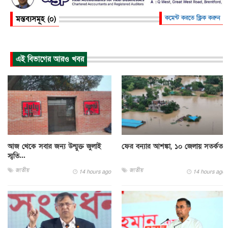
মন্তব্যসমূহ (০)
কমেন্ট করতে ক্লিক করুন
এই বিভাগের আরও খবর
আজ থেকে সবার জন্য উন্মুক্ত জুলাই
ফের বন্যার আশঙ্কা, ১০ জেলায় সতর্কতা
স্মৃতি...
জাতীয়
জাতীয়
14 hours ago
14 hours ago