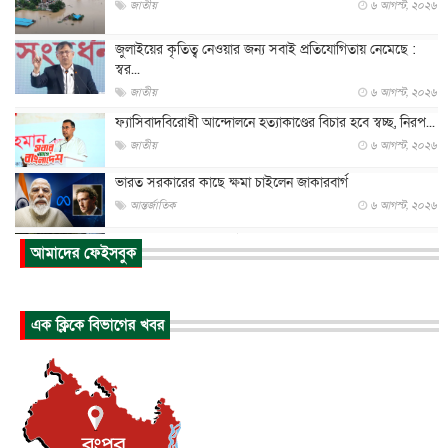
জাতীয়
৬ আগস্ট, ২০২৬
জুলাইয়ের কৃতিত্ব নেওয়ার জন্য সবাই প্রতিযোগিতায় নেমেছে :
স্বর...
জাতীয়
৬ আগস্ট, ২০২৬
ফ্যাসিবাদবিরোধী আন্দোলনে হত্যাকাণ্ডের বিচার হবে স্বচ্ছ, নিরপ...
জাতীয়
৬ আগস্ট, ২০২৬
ভারত সরকারের কাছে ক্ষমা চাইলেন জাকারবার্গ
আন্তর্জাতিক
৬ আগস্ট, ২০২৬
আকাশে ট্রাম্পের হেলিকপ্টার ও যাত্রীবাহী বিমান মুখোমুখি, তদন্...
আমাদের ফেইসবুক
আন্তর্জাতিক
৬ আগস্ট, ২০২৬
হিরোশিমায় বোমা হামলার ৮১ বছর, অস্ত্রমুক্ত বিশ্বের আহ্বান জা...
এক ক্লিকে বিভাগের খবর
আন্তর্জাতিক
৬ আগস্ট, ২০২৬
যুক্তরাষ্ট্রে পারিবারিক সংঘাতে বন্দুক হামলা, নিহত ৩
আন্তর্জাতিক
৬ আগস্ট, ২০২৬
টি-টোয়েন্টি ইতিহাসের সর্বোচ্চ রানের মালিক এখন জস বাটলার
খেলাধুলা
৬ আগস্ট, ২০২৬