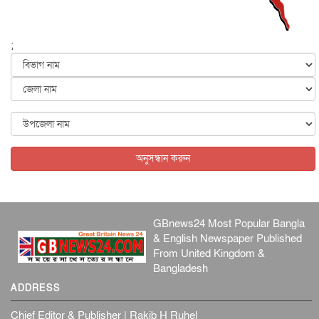
আন্তর্জাতিক
৫ আগস্ট, ২০২৬
পৃথিবীর দিকে আসছে বিধ্বংসী বস্তু, পারমাণবিক বোমা দিয়ে করা
হব...
;
আন্তর্জাতিক
৫ আগস্ট, ২০২৬
কেনিয়ায় ১৫ হাতির রহস্যজনক মৃত্যু, সন্দেহের মুখে কীটনাশকের
ব্...
আন্তর্জাতিক
৫ আগস্ট, ২০২৬
বিদেশি সংবাদমাধ্যমের জন্য নতুন বিধি-নিষেধ পাকিস্তানের
আন্তর্জাতিক
৫ আগস্ট, ২০২৬
অনুসন্ধান করুন
GBnews24 Most Popular Bangla
& English Newspaper Published
From United Kingdom &
Bangladesh
ADDRESS
Chief Editor & Publisher | Rakib H Ruhel