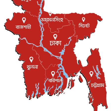
বস্তিতে কেটেছে শৈশব, আজ মুম্বাইয়ে দুই বাড়ির মালিক
বিনোদন
৬ আগস্ট, ২০২৬
যুক্তরাজ্যে বসবাসরত জাতীয়তাবাদী কুলাউড়াবাসীর মত বিনিময়
সভা...
ইউকে কমিউনিটি
৫ আগস্ট, ২০২৬
প্রধানমন্ত্রীকে সৌদি আরব সফরের আমন্ত্রণ
জাতীয়
৫ আগস্ট, ২০২৬
জুলাই গণ-অভ্যুত্থান দিবস আজ, স্মরণে দেশজুড়ে কর্মসূচি
জাতীয়
৫ আগস্ট, ২০২৬
জনগণ পরিবর্তন চেয়েছে বলেই জুলাই আন্দোলন সফল :
প্রধানমন্ত্রী
জাতীয়
৫ আগস্ট, ২০২৬
বেনজীর আহমেদের সঙ্গে পরীমনির ঘনিষ্ঠ সম্পর্ক ছিল : নাসির
মাহম...
জাতীয়
৫ আগস্ট, ২০২৬
হরমুজ নিয়ে ইরান-মার্কিন চুক্তি হতে পারে আজ : মার্কিন অর্থমন...