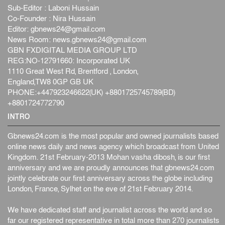
Sub-Editor : Laboni Hussain
Co-Founder : Nira Hussain
Editor:
gbnews24@gmail.com
News Room:
news.gbnews24@gmail.com
GBN FXDIGITAL MEDIA GROUP LTD
REG:NO-12791660: Incorporated UK
1110 Great West Rd, Brentford , London,
England,TW8 0GP GB UK
PHONE:+447923246622(UK) +8801725745789(BD)
+8801724772790
INTRO
Gbnews24.com is the most popular and owned journalists based
online news daily and news agency which broadcast from United
Kingdom. 21st February-2013 Mohan vasha dibosh, is our first
anniversary and we are proudly announces that gbnews24.com
jointly celebrate our first anniversary across the globe including
London, France, Sylhet on the eve of 21st February 2014.
We have dedicated staff and journalist across the world and so
far our registered representative in total more than 270 journalists