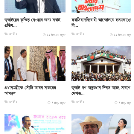
জুলাইয়ের কৃতিত্ব নেওয়ার জন্য সবাই
ফ্যাসিবাদবিরোধী আন্দোলনে হত্যাকাণ্ডের
প্রতিয...
বি...
জাতীয়
জাতীয়
14 hours ago
14 hours ago
প্রধানমন্ত্রীকে সৌদি আরব সফরের
জুলাই গণ-অভ্যুত্থান দিবস আজ, স্মরণে
আমন্ত্রণ
দেশজ...
জাতীয়
জাতীয়
1 day ago
1 day ago