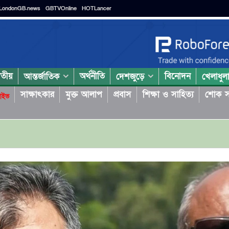
LondonGB.news
GBTVOnline
HOTLancer
াতীয়
অর্থনীতি
বিনোদন
আন্তর্জাতিক
দেশজুড়ে
খেলাধুল
সাক্ষাৎকার
মুক্ত আলাপ
প্রবাস
শিক্ষা ও সাহিত্য
শোক স
াইভ