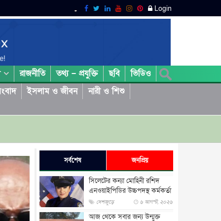
Login
রাজনীতি
তথ্য – প্রযুক্তি
ছবি
ভিডিও
া
ংবাদ
ইসলাম ও জীবন
নারী ও শিশু
সর্বশেষ
জনপ্রিয়
সিলেটের কন্যা মোহিনী রশিদ
এনওয়াইপিডির উচ্চপদস্থ কর্মকর্তা
দেশজুড়ে
৬ আগস্ট, ২০২৬
আজ থেকে সবার জন্য উন্মুক্ত