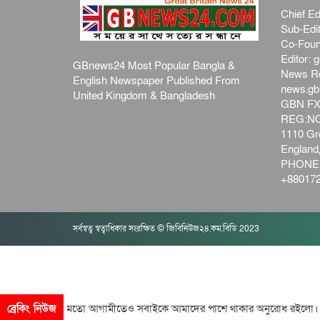
Chief Ed
Sub-Edit
Co-Foun
Editor:
g
GBnews24 Most Popular Bangla &
News R
English Newspaper Published From
news.g
United Kingdom & Bangladesh
GBN FX
REG:NO-
1110 Gre
Englan
PHONE:
+880172
সর্বস্বত্ব স্বত্বাধিকার সংরক্ষিত © জিবিনিউজ২৪.কম.বিডি 2023
িনের মতো আগামীতেও সবাইকে আমাদের পাশে থাকার অনুরোধ রইলো।। আপনিও 
ব্রেকিং নিউজ