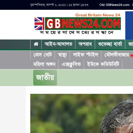
বৃহস্পতিবার, আগস্ট ৬, ২০২৬ | ২২ শ্রাবণ ১৪৩৩
Old GBNews24.com
আইন-আদালত
অপরাধ
শুভেচ্ছা বার্তা
জ
প্রেস নোট
স্বাস্থ্য
লাইফ স্টাইল
মৌলভীবাজার
ল
মহিলা অঙ্গন
এক্সক্লুসিভ
ইউকে কমিউনিটি
জাতীয়