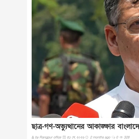
ছাত্র-গণ-অভ্যুত্থানের আকাঙ্ক্ষার বাংলাদেশ
by
Rangpur office
৩১ মে, ২০২৬
2 months ago
0
328