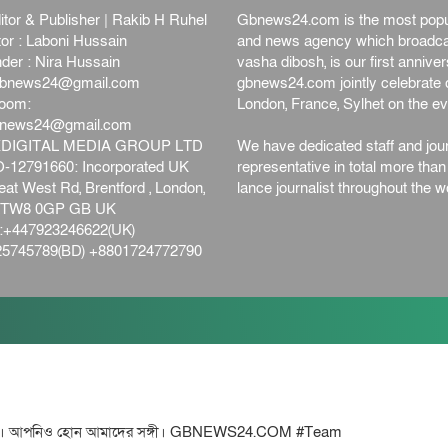
itor & Publisher | Rakib H Ruhel
Gbnews24.com is the most popul
or : Laboni Hussain
and news agency which broadca
der : Nira Hussain
vasha dibosh, is our first anniv
bnews24@gmail.com
gbnews24.com jointly celebrate o
oom:
London, France, Sylhet on the ev
bnews24@gmail.com
DIGITAL MEDIA GROUP LTD
We have dedicated staff and jour
12791660: Incorporated UK
representative in total more tha
at West Rd, Brentford , London,
lance journalist throughout the wo
d,TW8 0GP GB UK
+447923246622(UK)
5745789(BD) +8801724772790
হোন আমাদের সঙ্গী। GBNEWS24.COM #Team