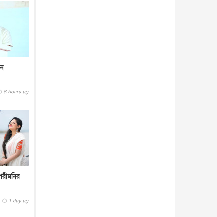
নে
6 hours ago
পরীমনির
1 day ago