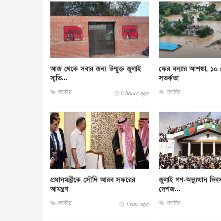
আজ থেকে সবার জন্য উন্মুক্ত জুলাই
ফের বন্যার আশঙ্কা, ১০
স্মৃতি...
সতর্কতা
জাতীয়
জাতীয়
6 hours ago
প্রধানমন্ত্রীকে সৌদি আরব সফরের
জুলাই গণ-অভ্যুত্থান দি
আমন্ত্রণ
দেশজ...
জাতীয়
জাতীয়
1 day ago