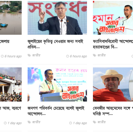
 জেলায়
জুলাইয়ের কৃতিত্ব নেওয়ার জন্য সবাই
ফ্যাসিবাদবিরোধী আন্দোল
প্রতিয...
হত্যাকাণ্ডের বি...
জাতীয়
জাতীয়
6 hours ago
6 hours ago
বস আজ, স্মরণে
জনগণ পরিবর্তন চেয়েছে বলেই জুলাই
বেনজীর আহমেদের সঙ্গে 
আন্দোলন...
ঘনিষ্ঠ সম্প...
জাতীয়
জাতীয়
1 day ago
1 day ago