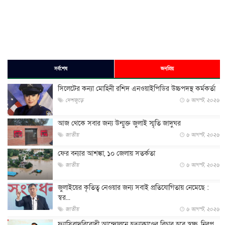
সর্বশেষ
জনপ্রিয়
সিলেটের কন্যা মোহিনী রশিদ এনওয়াইপিডির উচ্চপদস্থ কর্মকর্তা
দেশজুড়ে
৬ আগস্ট, ২০২৬
আজ থেকে সবার জন্য উন্মুক্ত জুলাই স্মৃতি জাদুঘর
জাতীয়
৬ আগস্ট, ২০২৬
ফের বন্যার আশঙ্কা, ১০ জেলায় সতর্কতা
জাতীয়
৬ আগস্ট, ২০২৬
জুলাইয়ের কৃতিত্ব নেওয়ার জন্য সবাই প্রতিযোগিতায় নেমেছে :
স্বর...
জাতীয়
৬ আগস্ট, ২০২৬
ফ্যাসিবাদবিরোধী আন্দোলনে হত্যাকাণ্ডের বিচার হবে স্বচ্ছ, নিরপ...