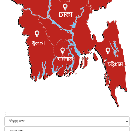
ইউকে কমিউনিটি
৫ আগস্ট, ২০২৬
প্রধানমন্ত্রীকে সৌদি আরব সফরের আমন্ত্রণ
জাতীয়
৫ আগস্ট, ২০২৬
জুলাই গণ-অভ্যুত্থান দিবস আজ, স্মরণে দেশজুড়ে কর্মসূচি
জাতীয়
৫ আগস্ট, ২০২৬
জনগণ পরিবর্তন চেয়েছে বলেই জুলাই আন্দোলন সফল :
প্রধানমন্ত্রী
জাতীয়
৫ আগস্ট, ২০২৬
বেনজীর আহমেদের সঙ্গে পরীমনির ঘনিষ্ঠ সম্পর্ক ছিল : নাসির
মাহম...
জাতীয়
৫ আগস্ট, ২০২৬
হরমুজ নিয়ে ইরান-মার্কিন চুক্তি হতে পারে আজ : মার্কিন অর্থমন...
আন্তর্জাতিক
৫ আগস্ট, ২০২৬
পৃথিবীর দিকে আসছে বিধ্বংসী বস্তু, পারমাণবিক বোমা দিয়ে করা
হব...
;
আন্তর্জাতিক
৫ আগস্ট, ২০২৬
কেনিয়ায় ১৫ হাতির রহস্যজনক মৃত্যু, সন্দেহের মুখে কীটনাশকের