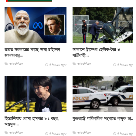
ভারত সরকারের কাছে ক্ষমা চাইলেন
আকাশে ট্রাম্পের হেলিকপ্টার ও
জাকারবার্...
যাত্রীবাহী...
আন্তর্জাতিক
আন্তর্জাতিক
4 hours ago
4 hours ago
হিরোশিমায় বোমা হামলার ৮১ বছর,
যুক্তরাষ্ট্রে পারিবারিক সংঘাতে বন্দুক হা...
অস্ত্রমুক...
আন্তর্জাতিক
আন্তর্জাতিক
4 hours ago
4 hours ago