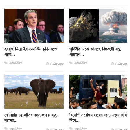
হরমুজ নিয়ে ইরান-মার্কিন চুক্তি হতে
পৃথিবীর দিকে আসছে বিধ্বংসী বস্তু,
পারে...
পারমাণ...
আন্তর্জাতিক
আন্তর্জাতিক
1 day ago
1 day ago
কেনিয়ায় ১৫ হাতির রহস্যজনক মৃত্যু,
বিদেশি সংবাদমাধ্যমের জন্য নতুন বিধি-
সন্দেহ...
নিষে...
আন্তর্জাতিক
আন্তর্জাতিক
1 day ago
1 day ago