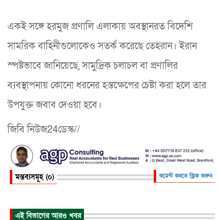
একই সঙ্গে হরমুজ প্রণালি এলাকায় অবস্থানরত বিদেশি
সামরিক বাহিনীগুলোকেও সতর্ক করেছে তেহরান। ইরান
স্পষ্টভাবে জানিয়েছে, সামুদ্রিক চলাচল বা প্রণালির
ব্যবস্থাপনায় কোনো ধরনের হস্তক্ষেপের চেষ্টা করা হলে তার
উপযুক্ত জবাব দেওয়া হবে।
জিবি নিউজ24ডেস্ক//
মন্তব্যসমূহ (০)
কমেন্ট করতে ক্লিক করুন
এই বিভাগের আরও খবর