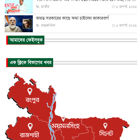
জাতীয়
৬ আগস্ট, ২০২৬
ভারত সরকারের কাছে ক্ষমা চাইলেন জাকারবার্গ
আন্তর্জাতিক
৬ আগস্ট, ২০২৬
আকাশে ট্রাম্পের হেলিকপ্টার ও যাত্রীবাহী বিমান মুখোমুখি, তদন্...
আমাদের ফেইসবুক
আন্তর্জাতিক
৬ আগস্ট, ২০২৬
হিরোশিমায় বোমা হামলার ৮১ বছর, অস্ত্রমুক্ত বিশ্বের আহ্বান জা...
এক ক্লিকে বিভাগের খবর
আন্তর্জাতিক
৬ আগস্ট, ২০২৬
যুক্তরাষ্ট্রে পারিবারিক সংঘাতে বন্দুক হামলা, নিহত ৩
আন্তর্জাতিক
৬ আগস্ট, ২০২৬
টি-টোয়েন্টি ইতিহাসের সর্বোচ্চ রানের মালিক এখন জস বাটলার
খেলাধুলা
৬ আগস্ট, ২০২৬
বস্তিতে কেটেছে শৈশব, আজ মুম্বাইয়ে দুই বাড়ির মালিক
বিনোদন
৬ আগস্ট, ২০২৬
যুক্তরাজ্যে বসবাসরত জাতীয়তাবাদী কুলাউড়াবাসীর মত বিনিময়
সভা...