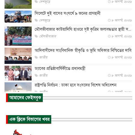
দেশজুড়ে
৮ আগস্ট, ২০২৬
সিলেটে দুই বাসের সংঘর্ষে ৯ জনের প্রাণহানী
দেশজুড়ে
৮ আগস্ট, ২০২৬
মৌলভীবাজার কাউয়াদিঘি হাওরে সৃষ্ট কৃত্রিম জলাবদ্ধতার স্থায়ী স...
মৌলভীবাজার
৮ আগস্ট, ২০২৬
আদিবাসীদের সাংবিধানিক স্বীকৃতি ও ভূমি অধিকার নিশ্চিতের দাবি
জাতীয়
৮ আগস্ট, ২০২৬
ড্যাবের প্রতিষ্ঠাবার্ষিকীতে প্রধানমন্ত্রী
জাতীয়
৮ আগস্ট, ২০২৬
রাষ্ট্রপতি নির্বাচন : ডাকা হবে সংসদের বিশেষ অধিবেশন
জাতীয়
৮ আগস্ট, ২০২৬
আমাদের ফেইসবুক
প্রধানমন্ত্রীর সঙ্গে সাক্ষাতে খুদে শিল্পী অনুশ্রী রায়ের স্বপ...
জাতীয়
৮ আগস্ট, ২০২৬
এক ক্লিকে বিভাগের খবর
পাকিস্তান-তুরস্কের সঙ্গে প্রতিরক্ষা চুক্তি সৌদি আরবকে কতটা ন...
আন্তর্জাতিক
৮ আগস্ট, ২০২৬