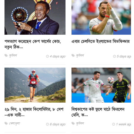
পদত্যাগ করেছেন কেপ ভার্দের কোচ,
এবার চেলসিতে ইংল্যান্ডের মিডফিল্ডার
নতুন ঠিক...
ফুটবল
ফুটবল
4 days ago
5 days ago
২৯ দিন, ২ হাজার কিলোমিটার, ৮ দেশ
বিশ্বকাপের কষ্ট ভুলে মাঠে ফিরলেন
—এক নারী...
মেসি, ক...
খেলাধুলা
ফুটবল
6 days ago
1 week ago