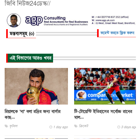
জিবি নিউজ24ডেস্ক//
মন্তব্যসমূহ (০)
কমেন্ট করতে ক্লিক করুন
এই বিভাগের আরও খবর
রিয়ালকে ‘না’ বলা রদ্রির জন্য বার্সার
টি-টোয়েন্টি ইতিহাসের সর্বোচ্চ রানের
কাছ...
মাল...
ফুটবল
ক্রিকেট
1 day ago
3 days ago