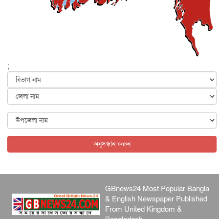
আজ থেকে সবার জন্য উন্মুক্ত জুলাই স্মৃতি জাদুঘর
জাতীয়
৬ আগস্ট, ২০২৬
ফের বন্যার আশঙ্কা, ১০ জেলায় সতর্কতা
জাতীয়
৬ আগস্ট, ২০২৬
;
জুলাইয়ের কৃতিত্ব নেওয়ার জন্য সবাই প্রতিযোগিতায় নেমেছে :
স্বর...
জাতীয়
৬ আগস্ট, ২০২৬
ফ্যাসিবাদবিরোধী আন্দোলনে হত্যাকাণ্ডের বিচার হবে স্বচ্ছ, নিরপ...
জাতীয়
৬ আগস্ট, ২০২৬
অনুসন্ধান করুন
GBnews24 Most Popular Bangla
& English Newspaper Published
From United Kingdom &