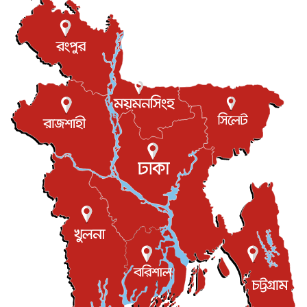
যুক্তরাজ্যে গ্রুমিং কেলেঙ্কারি : পাকিস্তানির অপরাধে অস্বস্তি...
আন্তর্জাতিক
৮ আগস্ট, ২০২৬
বিরোধ কাটিয়ে কূটনৈতিক সম্পর্ক পুনঃস্থাপন করছে মেক্সিকো ও
পের...
আন্তর্জাতিক
৮ আগস্ট, ২০২৬
এবার ওটিটিতে মুক্তি পেল ‘মালিক’
বিনোদন
৮ আগস্ট, ২০২৬
রিয়ালকে ‘না’ বলা রদ্রির জন্য বার্সার কাছে কত চাইল ম্যানসিটি
খেলাধুলা
৮ আগস্ট, ২০২৬
শিল্পকলায় চলচ্চিত্র উৎসব, বিনা মূল্যে দেখা যাবে ৬ সিনেমা
বিনোদন
৮ আগস্ট, ২০২৬
ইস্ট লন্ডন মসজিদের জুমার খুতবা : “কুরআন হোক জীবন দেখার
লেন্স...
ইসলাম ও জীবন
৭ আগস্ট, ২০২৬
সিলেটের কন্যা মোহিনী রশিদ এনওয়াইপিডির উচ্চপদস্থ কর্মকর্তা
দেশজুড়ে
৬ আগস্ট, ২০২৬