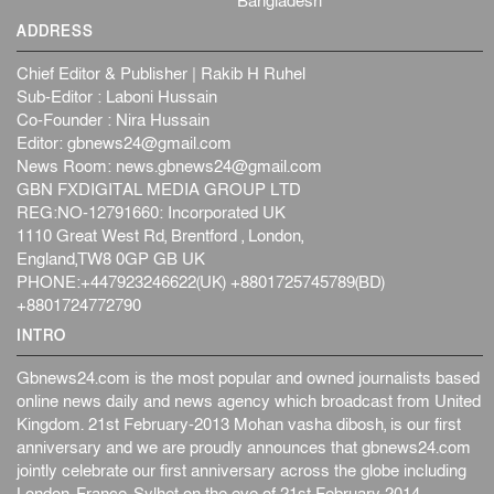
Bangladesh
ADDRESS
Chief Editor & Publisher | Rakib H Ruhel
Sub-Editor : Laboni Hussain
Co-Founder : Nira Hussain
Editor:
gbnews24@gmail.com
News Room:
news.gbnews24@gmail.com
GBN FXDIGITAL MEDIA GROUP LTD
REG:NO-12791660: Incorporated UK
1110 Great West Rd, Brentford , London,
England,TW8 0GP GB UK
PHONE:+447923246622(UK) +8801725745789(BD)
+8801724772790
INTRO
Gbnews24.com is the most popular and owned journalists based
online news daily and news agency which broadcast from United
Kingdom. 21st February-2013 Mohan vasha dibosh, is our first
anniversary and we are proudly announces that gbnews24.com
jointly celebrate our first anniversary across the globe including