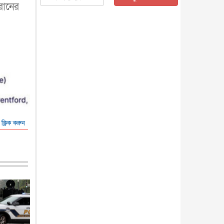
ইরানের
জাতীয়
৫ আগস্ট, ২০২৬
জনগণ পরিবর্তন চেয়েছে বলেই
জুলাই আন্দোলন সফল : প্রধানমন্ত্রী
জাতীয়
৫ আগস্ট, ২০২৬
বেনজীর আহমেদের সঙ্গে পরীমনির
ঘনিষ্ঠ সম্পর্ক ছিল : নাসির মাহম...
জাতীয়
৫ আগস্ট, ২০২৬
হরমুজ নিয়ে ইরান-মার্কিন চুক্তি
হতে পারে আজ : মার্কিন অর্থমন...
আন্তর্জাতিক
৫ আগস্ট, ২০২৬
 ক্লিক করুন
পৃথিবীর দিকে আসছে বিধ্বংসী
বস্তু, পারমাণবিক বোমা দিয়ে করা
হব...
আন্তর্জাতিক
৫ আগস্ট, ২০২৬
কেনিয়ায় ১৫ হাতির রহস্যজনক
মৃত্যু, সন্দেহের মুখে কীটনাশকের
ব্...
আন্তর্জাতিক
৫ আগস্ট, ২০২৬
বিদেশি সংবাদমাধ্যমের জন্য নতুন
বিধি-নিষেধ পাকিস্তানের