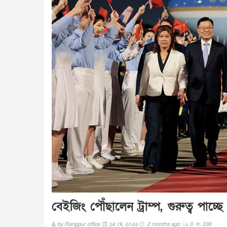
বেইজিং পৌঁছালেন ট্রাম্প, গুরুত্ব পাচ্
by
Rangpur office
১৪ মে, ২০২৬
2 months ago
0
336