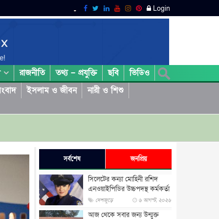
Login
রাজনীতি
তথ্য – প্রযুক্তি
ছবি
ভিডিও
া
ংবাদ
ইসলাম ও জীবন
নারী ও শিশু
সর্বশেষ
জনপ্রিয়
সিলেটের কন্যা মোহিনী রশিদ
এনওয়াইপিডির উচ্চপদস্থ কর্মকর্তা
দেশজুড়ে
৬ আগস্ট, ২০২৬
আজ থেকে সবার জন্য উন্মুক্ত