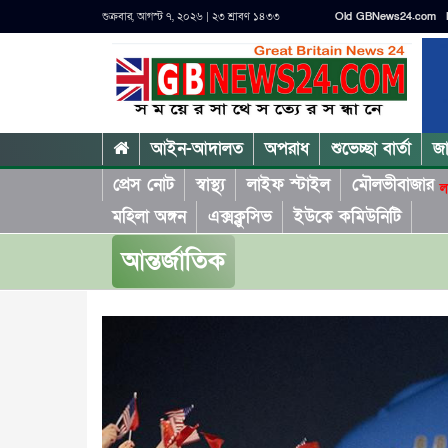
শুক্রবার, আগস্ট ৭, ২০২৬ | ২৩ শ্রাবণ ১৪৩৩
Old GBNews24.com
আইন-আদালত
অপরাধ
শুভেচ্ছা বার্তা
জ
প্রেস নোট
স্বাস্থ্য
লাইফ স্টাইল
মৌলভীবাজার
ল
মহিলা অঙ্গন
এক্সক্লুসিভ
ইউকে কমিউনিটি
আন্তর্জাতিক