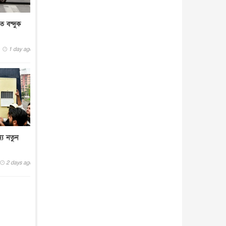
আন্তর্জাতিক
৫ আগস্ট, ২০২৬
তে বন্দুক
1 day ago
্য নতুন
2 days ago