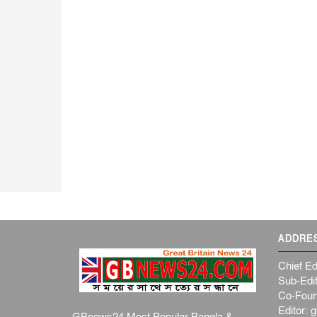
ADDRE
Chief Ed
Sub-Edit
Co-Foun
Editor:
g
GBnews24 Most Popular Bangla &