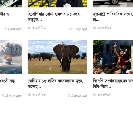
্টার ও
হিরোশিমায় বোমা হামলার ৮১ বছর,
যুক্তরাষ্ট্রে পারিবারিক সংঘা
অস্ত্রমুক...
হা...
আন্তর্জাতিক
আন্তর্জাতিক
1 day ago
1 day ago
ংসী বস্তু,
কেনিয়ায় ১৫ হাতির রহস্যজনক মৃত্যু,
বিদেশি সংবাদমাধ্যমের জন
সন্দেহ...
বিধি-নিষে...
আন্তর্জাতিক
আন্তর্জাতিক
2 days ago
2 days ago