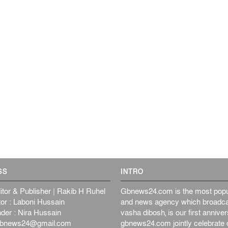
SS
INTRO
itor & Publisher | Rakib H Ruhel
Gbnews24.com is the most popul
or : Laboni Hussain
and news agency which broadca
der : Nira Hussain
vasha dibosh, is our first anniv
bnews24@gmail.com
gbnews24.com jointly celebrate o