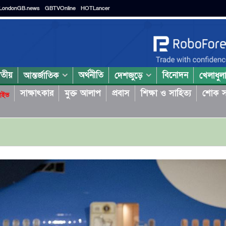
LondonGB.news
GBTVOnline
HOTLancer
াতীয়
অর্থনীতি
বিনোদন
আন্তর্জাতিক
দেশজুড়ে
খেলাধুল
সাক্ষাৎকার
মুক্ত আলাপ
প্রবাস
শিক্ষা ও সাহিত্য
শোক স
াইভ