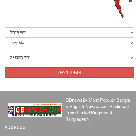
আন্তর্জাতিক
৫ আগস্ট, ২০২৬
পৃথিবীর দিকে আসছে বিধ্বংসী বস্তু, পারমাণবিক বোমা দিয়ে করা
হব...
;
আন্তর্জাতিক
৫ আগস্ট, ২০২৬
কেনিয়ায় ১৫ হাতির রহস্যজনক মৃত্যু, সন্দেহের মুখে কীটনাশকের
ব্...
আন্তর্জাতিক
৫ আগস্ট, ২০২৬
বিদেশি সংবাদমাধ্যমের জন্য নতুন বিধি-নিষেধ পাকিস্তানের
আন্তর্জাতিক
৫ আগস্ট, ২০২৬
অনুসন্ধান করুন
GBnews24 Most Popular Bangla
& English Newspaper Published
From United Kingdom &
Bangladesh
ADDRESS