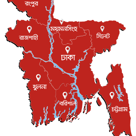
খেলাধুলা
৬ আগস্ট, ২০২৬
বস্তিতে কেটেছে শৈশব, আজ মুম্বাইয়ে দুই বাড়ির মালিক
বিনোদন
৬ আগস্ট, ২০২৬
যুক্তরাজ্যে বসবাসরত জাতীয়তাবাদী কুলাউড়াবাসীর মত বিনিময়
সভা...
ইউকে কমিউনিটি
৫ আগস্ট, ২০২৬
প্রধানমন্ত্রীকে সৌদি আরব সফরের আমন্ত্রণ
জাতীয়
৫ আগস্ট, ২০২৬
জুলাই গণ-অভ্যুত্থান দিবস আজ, স্মরণে দেশজুড়ে কর্মসূচি
জাতীয়
৫ আগস্ট, ২০২৬
জনগণ পরিবর্তন চেয়েছে বলেই জুলাই আন্দোলন সফল :
প্রধানমন্ত্রী
জাতীয়
৫ আগস্ট, ২০২৬
বেনজীর আহমেদের সঙ্গে পরীমনির ঘনিষ্ঠ সম্পর্ক ছিল : নাসির
মাহম...
জাতীয়
৫ আগস্ট, ২০২৬
হরমুজ নিয়ে ইরান-মার্কিন চুক্তি হতে পারে আজ : মার্কিন অর্থমন...