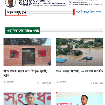
মন্তব্যসমূহ (০)
কমেন্ট করতে ক্লিক করুন
এই বিভাগের আরও খবর
আজ থেকে সবার জন্য উন্মুক্ত জুলাই
ফের বন্যার আশঙ্কা, ১০ জেলায় সতর্কতা
স্মৃতি...
জাতীয়
জাতীয়
1 day ago
1 day ago