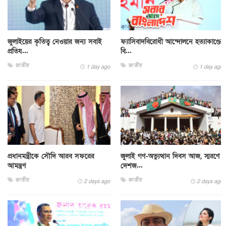
জুলাইয়ের কৃতিত্ব নেওয়ার জন্য সবাই
ফ্যাসিবাদবিরোধী আন্দোলনে হত্যাকাণ্ডের
প্রতিয...
বি...
জাতীয়
জাতীয়
1 day ago
1 day ago
প্রধানমন্ত্রীকে সৌদি আরব সফরের
জুলাই গণ-অভ্যুত্থান দিবস আজ, স্মরণে
আমন্ত্রণ
দেশজ...
জাতীয়
জাতীয়
2 days ago
2 days ago