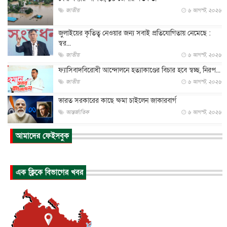
জাতীয়
৬ আগস্ট, ২০২৬
জুলাইয়ের কৃতিত্ব নেওয়ার জন্য সবাই প্রতিযোগিতায় নেমেছে :
স্বর...
জাতীয়
৬ আগস্ট, ২০২৬
ফ্যাসিবাদবিরোধী আন্দোলনে হত্যাকাণ্ডের বিচার হবে স্বচ্ছ, নিরপ...
জাতীয়
৬ আগস্ট, ২০২৬
ভারত সরকারের কাছে ক্ষমা চাইলেন জাকারবার্গ
আন্তর্জাতিক
৬ আগস্ট, ২০২৬
আকাশে ট্রাম্পের হেলিকপ্টার ও যাত্রীবাহী বিমান মুখোমুখি, তদন্...
আমাদের ফেইসবুক
আন্তর্জাতিক
৬ আগস্ট, ২০২৬
হিরোশিমায় বোমা হামলার ৮১ বছর, অস্ত্রমুক্ত বিশ্বের আহ্বান জা...
এক ক্লিকে বিভাগের খবর
আন্তর্জাতিক
৬ আগস্ট, ২০২৬
যুক্তরাষ্ট্রে পারিবারিক সংঘাতে বন্দুক হামলা, নিহত ৩
আন্তর্জাতিক
৬ আগস্ট, ২০২৬
টি-টোয়েন্টি ইতিহাসের সর্বোচ্চ রানের মালিক এখন জস বাটলার