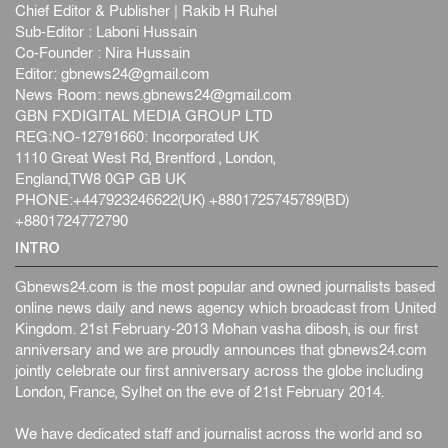
Chief Editor & Publisher | Rakib H Ruhel
Sub-Editor : Laboni Hussain
Co-Founder : Nira Hussain
Editor:
gbnews24@gmail.com
News Room:
news.gbnews24@gmail.com
GBN FXDIGITAL MEDIA GROUP LTD
REG:NO-12791660: Incorporated UK
1110 Great West Rd, Brentford , London,
England,TW8 0GP GB UK
PHONE:+447923246622(UK) +8801725745789(BD)
+8801724772790
INTRO
Gbnews24.com is the most popular and owned journalists based
online news daily and news agency which broadcast from United
Kingdom. 21st February-2013 Mohan vasha dibosh, is our first
anniversary and we are proudly announces that gbnews24.com
jointly celebrate our first anniversary across the globe including
London, France, Sylhet on the eve of 21st February 2014.
We have dedicated staff and journalist across the world and so