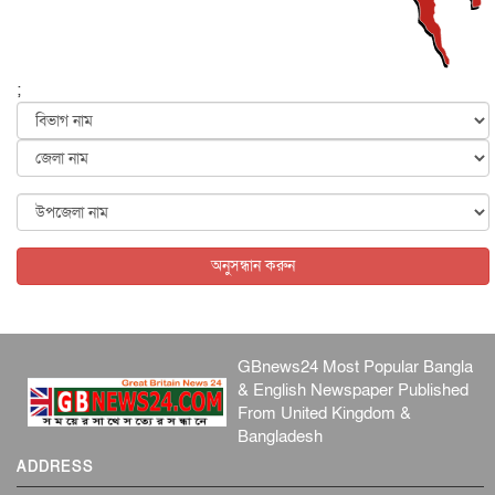
আন্তর্জাতিক
৫ আগস্ট, ২০২৬
পৃথিবীর দিকে আসছে বিধ্বংসী বস্তু, পারমাণবিক বোমা দিয়ে করা
হব...
;
আন্তর্জাতিক
৫ আগস্ট, ২০২৬
কেনিয়ায় ১৫ হাতির রহস্যজনক মৃত্যু, সন্দেহের মুখে কীটনাশকের
ব্...
আন্তর্জাতিক
৫ আগস্ট, ২০২৬
বিদেশি সংবাদমাধ্যমের জন্য নতুন বিধি-নিষেধ পাকিস্তানের
আন্তর্জাতিক
৫ আগস্ট, ২০২৬
অনুসন্ধান করুন
GBnews24 Most Popular Bangla
& English Newspaper Published
From United Kingdom &
Bangladesh
ADDRESS