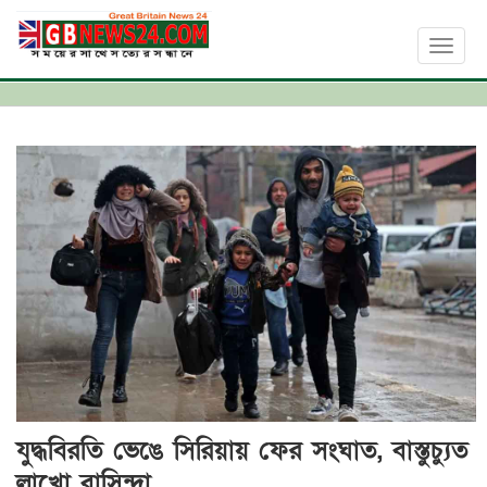
Toggl
naviga
যুদ্ধবিরতি ভেঙে সিরিয়ায় ফের সংঘাত, বাস্তুচ্যুত
লাখো বাসিন্দা