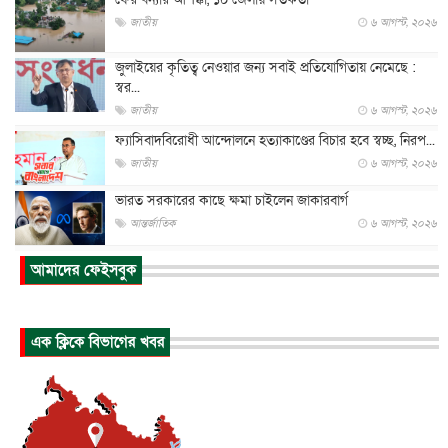
জাতীয়
৬ আগস্ট, ২০২৬
জুলাইয়ের কৃতিত্ব নেওয়ার জন্য সবাই প্রতিযোগিতায় নেমেছে :
স্বর...
জাতীয়
৬ আগস্ট, ২০২৬
ফ্যাসিবাদবিরোধী আন্দোলনে হত্যাকাণ্ডের বিচার হবে স্বচ্ছ, নিরপ...
জাতীয়
৬ আগস্ট, ২০২৬
ভারত সরকারের কাছে ক্ষমা চাইলেন জাকারবার্গ
আন্তর্জাতিক
৬ আগস্ট, ২০২৬
আকাশে ট্রাম্পের হেলিকপ্টার ও যাত্রীবাহী বিমান মুখোমুখি, তদন্...
আমাদের ফেইসবুক
আন্তর্জাতিক
৬ আগস্ট, ২০২৬
হিরোশিমায় বোমা হামলার ৮১ বছর, অস্ত্রমুক্ত বিশ্বের আহ্বান জা...
এক ক্লিকে বিভাগের খবর
আন্তর্জাতিক
৬ আগস্ট, ২০২৬
যুক্তরাষ্ট্রে পারিবারিক সংঘাতে বন্দুক হামলা, নিহত ৩
আন্তর্জাতিক
৬ আগস্ট, ২০২৬
টি-টোয়েন্টি ইতিহাসের সর্বোচ্চ রানের মালিক এখন জস বাটলার