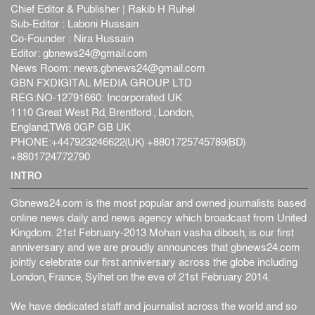
Chief Editor & Publisher | Rakib H Ruhel
Sub-Editor : Laboni Hussain
Co-Founder : Nira Hussain
Editor:
gbnews24@gmail.com
News Room:
news.gbnews24@gmail.com
GBN FXDIGITAL MEDIA GROUP LTD
REG:NO-12791660: Incorporated UK
1110 Great West Rd, Brentford , London,
England,TW8 0GP GB UK
PHONE:+447923246622(UK) +8801725745789(BD)
+8801724772790
INTRO
Gbnews24.com is the most popular and owned journalists based
online news daily and news agency which broadcast from United
Kingdom. 21st February-2013 Mohan vasha dibosh, is our first
anniversary and we are proudly announces that gbnews24.com
jointly celebrate our first anniversary across the globe including
London, France, Sylhet on the eve of 21st February 2014.
We have dedicated staff and journalist across the world and so