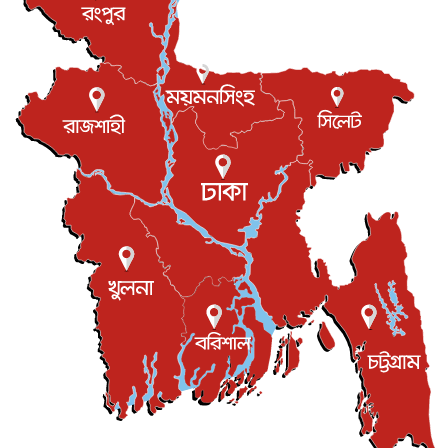
খেলাধুলা
৬ আগস্ট, ২০২৬
বস্তিতে কেটেছে শৈশব, আজ মুম্বাইয়ে দুই বাড়ির মালিক
বিনোদন
৬ আগস্ট, ২০২৬
যুক্তরাজ্যে বসবাসরত জাতীয়তাবাদী কুলাউড়াবাসীর মত বিনিময়
সভা...
ইউকে কমিউনিটি
৫ আগস্ট, ২০২৬
প্রধানমন্ত্রীকে সৌদি আরব সফরের আমন্ত্রণ
জাতীয়
৫ আগস্ট, ২০২৬
জুলাই গণ-অভ্যুত্থান দিবস আজ, স্মরণে দেশজুড়ে কর্মসূচি
জাতীয়
৫ আগস্ট, ২০২৬
জনগণ পরিবর্তন চেয়েছে বলেই জুলাই আন্দোলন সফল :
প্রধানমন্ত্রী
জাতীয়
৫ আগস্ট, ২০২৬
বেনজীর আহমেদের সঙ্গে পরীমনির ঘনিষ্ঠ সম্পর্ক ছিল : নাসির
মাহম...
জাতীয়
৫ আগস্ট, ২০২৬
হরমুজ নিয়ে ইরান-মার্কিন চুক্তি হতে পারে আজ : মার্কিন অর্থমন...