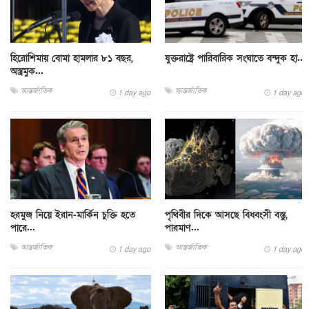
হিরোশিমায় বোমা হামলার ৮১ বছর,
যুক্তরাষ্ট্রে পারিবারিক সংঘাতে বন্দুক হা...
অস্ত্রমুক...
আন্তর্জাতিক
আন্তর্জাতিক
1 day ago
1 day ago
হরমুজ নিয়ে ইরান-মার্কিন চুক্তি হতে
পৃথিবীর দিকে আসছে বিধ্বংসী বস্তু,
পারে...
পারমাণ...
আন্তর্জাতিক
আন্তর্জাতিক
1 day ago
1 day ago