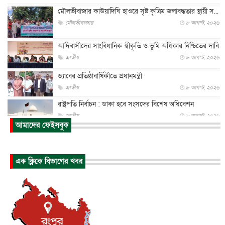
মৌলভীবাজার কাউয়াদিঘি হাওরে সৃষ্ট কৃত্রিম জলাবদ্ধতার স্থায়ী স...
মৌলভীবাজার
৮ আগস্ট, ২০২৬
আদিবাসীদের সাংবিধানিক স্বীকৃতি ও ভূমি অধিকার নিশ্চিতের দাবি
জাতীয়
৮ আগস্ট, ২০২৬
ড্যাবের প্রতিষ্ঠাবার্ষিকীতে প্রধানমন্ত্রী
জাতীয়
৮ আগস্ট, ২০২৬
রাষ্ট্রপতি নির্বাচন : ডাকা হবে সংসদের বিশেষ অধিবেশন
জাতীয়
৮ আগস্ট, ২০২৬
আমাদের ফেইসবুক
প্রধানমন্ত্রীর সঙ্গে সাক্ষাতে খুদে শিল্পী অনুশ্রী রায়ের স্বপ...
জাতীয়
৮ আগস্ট, ২০২৬
এক ক্লিকে বিভাগের খবর
পাকিস্তান-তুরস্কের সঙ্গে প্রতিরক্ষা চুক্তি সৌদি আরবকে কতটা ন...
আন্তর্জাতিক
৮ আগস্ট, ২০২৬
যুক্তরাজ্যে গ্রুমিং কেলেঙ্কারি : পাকিস্তানির অপরাধে অস্বস্তি...
আন্তর্জাতিক
৮ আগস্ট, ২০২৬
বিরোধ কাটিয়ে কূটনৈতিক সম্পর্ক পুনঃস্থাপন করছে মেক্সিকো ও