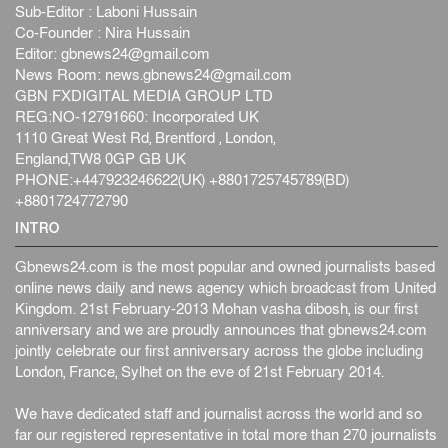
Sub-Editor : Laboni Hussain
Co-Founder : Nira Hussain
Editor:
gbnews24@gmail.com
News Room:
news.gbnews24@gmail.com
GBN FXDIGITAL MEDIA GROUP LTD
REG:NO-12791660: Incorporated UK
1110 Great West Rd, Brentford , London,
England,TW8 0GP GB UK
PHONE:+447923246622(UK) +8801725745789(BD)
+8801724772790
INTRO
Gbnews24.com is the most popular and owned journalists based
online news daily and news agency which broadcast from United
Kingdom. 21st February-2013 Mohan vasha dibosh, is our first
anniversary and we are proudly announces that gbnews24.com
jointly celebrate our first anniversary across the globe including
London, France, Sylhet on the eve of 21st February 2014.
We have dedicated staff and journalist across the world and so
far our registered representative in total more than 270 journalists