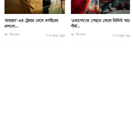
‘রামায়ণ’-এর ট্রেলার দেখে রণবীরের
‘এন্ডগেম’কে পেছনে ফেলে প্রিভিউ আয়ে
প্রশংসা...
শীর্ষ...
বিনোদন
বিনোদন
6 days ago
6 days ago