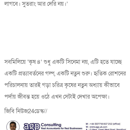
লাগবে। সুতরাং আর দেরি নয়।’
সবমিলিয়ে ‘কৃষ ৪’ শুধু একটি সিনেমা নয়, এটি হতে যাচ্ছে
একটি প্রত্যাবর্তনের গল্প, একটি নতুন শুরু। হৃতিক রোশনের
পরিচালনায় তারই গড়া চরিত্র কৃষের নতুন অধ্যায় কীভাবে
পর্দায় জীবন্ত হয়ে ওঠে এখন সেটাই দেখার অপেক্ষা।
জিবি নিউজ24ডেস্ক//