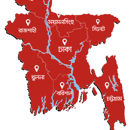
পের...
আন্তর্জাতিক
৮ আগস্ট, ২০২৬
এবার ওটিটিতে মুক্তি পেল ‘মালিক’
বিনোদন
৮ আগস্ট, ২০২৬
রিয়ালকে ‘না’ বলা রদ্রির জন্য বার্সার কাছে কত চাইল ম্যানসিটি
খেলাধুলা
৮ আগস্ট, ২০২৬
শিল্পকলায় চলচ্চিত্র উৎসব, বিনা মূল্যে দেখা যাবে ৬ সিনেমা
বিনোদন
৮ আগস্ট, ২০২৬
ইস্ট লন্ডন মসজিদের জুমার খুতবা : “কুরআন হোক জীবন দেখার
লেন্স...
ইসলাম ও জীবন
৭ আগস্ট, ২০২৬
সিলেটের কন্যা মোহিনী রশিদ এনওয়াইপিডির উচ্চপদস্থ কর্মকর্তা
দেশজুড়ে
৬ আগস্ট, ২০২৬
আজ থেকে সবার জন্য উন্মুক্ত জুলাই স্মৃতি জাদুঘর
জাতীয়
৬ আগস্ট, ২০২৬