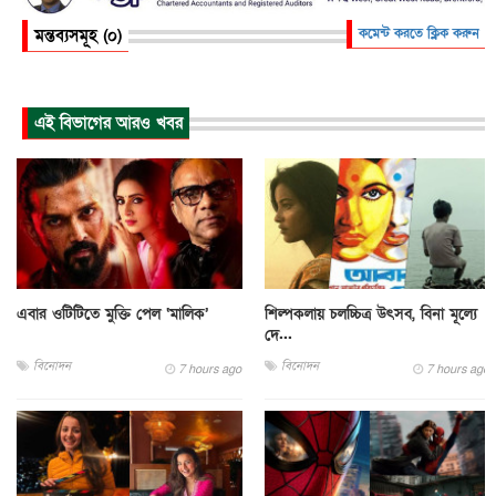
মন্তব্যসমূহ (০)
কমেন্ট করতে ক্লিক করুন
এই বিভাগের আরও খবর
এবার ওটিটিতে মুক্তি পেল ‘মালিক’
শিল্পকলায় চলচ্চিত্র উৎসব, বিনা মূল্যে
দে...
বিনোদন
বিনোদন
7 hours ago
7 hours ago