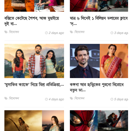
বস্তিতে কেটেছে শৈশব, আজ মুম্বাইয়ে
মাত্র ৬ দিনেই ১ বিলিয়ন ডলারের ক্লাবে
দুই বা...
‘স্...
বিনোদন
বিনোদন
2 days ago
3 days ago
‘মুসাফির ক্যাফে’ নিয়ে মিশ্র প্রতিক্রিয়া,...
কঙ্গনা আর হৃত্বিকের পুরনো বিরোধে
নতুন ডা...
বিনোদন
বিনোদন
4 days ago
5 days ago