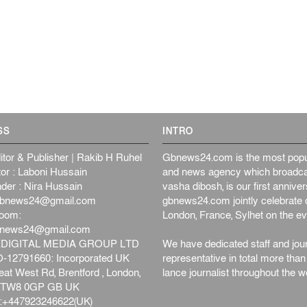
SS
INTRO
itor & Publisher | Rakib H Ruhel
Gbnews24.com is the most popul
or : Laboni Hussain
and news agency which broadca
der : Nira Hussain
vasha dibosh, is our first anniv
bnews24@gmail.com
gbnews24.com jointly celebrate o
oom:
London, France, Sylhet on the ev
bnews24@gmail.com
DIGITAL MEDIA GROUP LTD
We have dedicated staff and jour
12791660: Incorporated UK
representative in total more tha
at West Rd, Brentford , London,
lance journalist throughout the wo
d,TW8 0GP GB UK
+447923246622(UK)