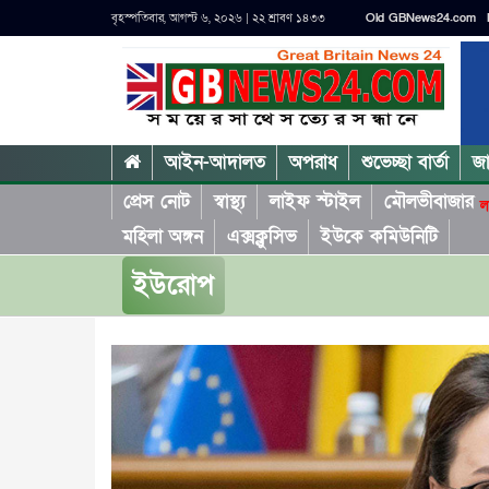
বৃহস্পতিবার, আগস্ট ৬, ২০২৬ | ২২ শ্রাবণ ১৪৩৩
Old GBNews24.com
আইন-আদালত
অপরাধ
শুভেচ্ছা বার্তা
জ
প্রেস নোট
স্বাস্থ্য
লাইফ স্টাইল
মৌলভীবাজার
ল
মহিলা অঙ্গন
এক্সক্লুসিভ
ইউকে কমিউনিটি
ইউরোপ