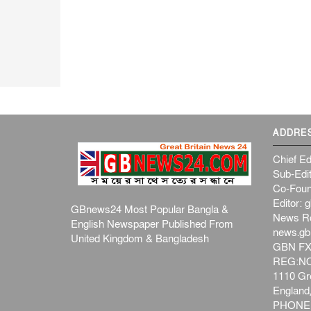
ADDRE
Chief Ed
Sub-Edit
Co-Foun
Editor:
g
GBnews24 Most Popular Bangla &
News R
English Newspaper Published From
news.g
United Kingdom & Bangladesh
GBN FX
REG:NO-
1110 Gre
Englan
PHONE: