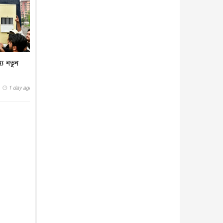
্য নতুন
1 day ago