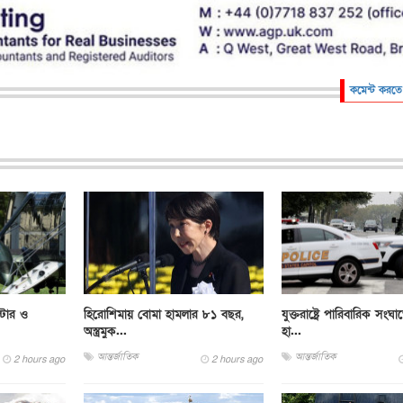
কমেন্ট করতে
্টার ও
হিরোশিমায় বোমা হামলার ৮১ বছর,
যুক্তরাষ্ট্রে পারিবারিক সংঘা
অস্ত্রমুক...
হা...
আন্তর্জাতিক
আন্তর্জাতিক
2 hours ago
2 hours ago