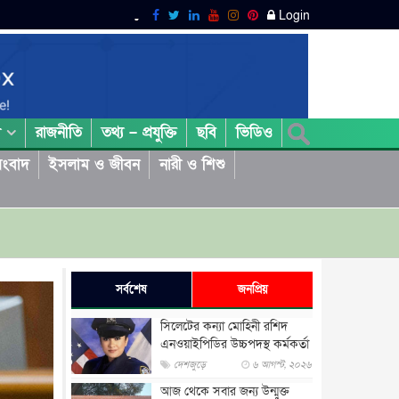
Login
রাজনীতি
তথ্য – প্রযুক্তি
ছবি
ভিডিও
া
ংবাদ
ইসলাম ও জীবন
নারী ও শিশু
সর্বশেষ
জনপ্রিয়
সিলেটের কন্যা মোহিনী রশিদ
এনওয়াইপিডির উচ্চপদস্থ কর্মকর্তা
দেশজুড়ে
৬ আগস্ট, ২০২৬
আজ থেকে সবার জন্য উন্মুক্ত