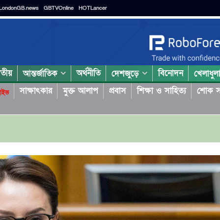
LondonGB.news
GBTVOnline
HOTLancer
াতীয়
অর্থনীতি
বিনোদন
আন্তর্জাতিক
দেশজুড়ে
খেলাধুল
সাক্ষাৎকার
মুক্ত আলাপ
প্রবাস
শিক্ষা ও সাহিত্য
শোক স
াইভ