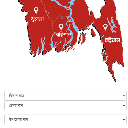
জুলাই গণ-অভ্যুত্থান দিবস আজ, স্মরণে দেশজুড়ে কর্মসূচি
জাতীয়
৫ আগস্ট, ২০২৬
জনগণ পরিবর্তন চেয়েছে বলেই জুলাই আন্দোলন সফল :
প্রধানমন্ত্রী
জাতীয়
৫ আগস্ট, ২০২৬
বেনজীর আহমেদের সঙ্গে পরীমনির ঘনিষ্ঠ সম্পর্ক ছিল : নাসির
মাহম...
জাতীয়
৫ আগস্ট, ২০২৬
হরমুজ নিয়ে ইরান-মার্কিন চুক্তি হতে পারে আজ : মার্কিন অর্থমন...
আন্তর্জাতিক
৫ আগস্ট, ২০২৬
পৃথিবীর দিকে আসছে বিধ্বংসী বস্তু, পারমাণবিক বোমা দিয়ে করা
হব...
;
আন্তর্জাতিক
৫ আগস্ট, ২০২৬
কেনিয়ায় ১৫ হাতির রহস্যজনক মৃত্যু, সন্দেহের মুখে কীটনাশকের
ব্...
আন্তর্জাতিক
৫ আগস্ট, ২০২৬
বিদেশি সংবাদমাধ্যমের জন্য নতুন বিধি-নিষেধ পাকিস্তানের