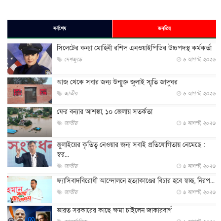
সর্বশেষ
জনপ্রিয়
সিলেটের কন্যা মোহিনী রশিদ এনওয়াইপিডির উচ্চপদস্থ কর্মকর্তা
দেশজুড়ে
৬ আগস্ট, ২০২৬
আজ থেকে সবার জন্য উন্মুক্ত জুলাই স্মৃতি জাদুঘর
জাতীয়
৬ আগস্ট, ২০২৬
ফের বন্যার আশঙ্কা, ১০ জেলায় সতর্কতা
জাতীয়
৬ আগস্ট, ২০২৬
জুলাইয়ের কৃতিত্ব নেওয়ার জন্য সবাই প্রতিযোগিতায় নেমেছে :
স্বর...
জাতীয়
৬ আগস্ট, ২০২৬
ফ্যাসিবাদবিরোধী আন্দোলনে হত্যাকাণ্ডের বিচার হবে স্বচ্ছ, নিরপ...
জাতীয়
৬ আগস্ট, ২০২৬
ভারত সরকারের কাছে ক্ষমা চাইলেন জাকারবার্গ