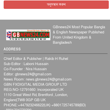
আন্তর্জাতিক
৫ আগস্ট, ২০২৬
অনুসন্ধান করুন
GBnews24 Most Popular Bangla
& English Newspaper Published
From United Kingdom &
Bangladesh
ADDRESS
Chief Editor & Publisher | Rakib H Ruhel
Sub-Editor : Laboni Hussain
Co-Founder : Nira Hussain
Editor:
gbnews24@gmail.com
News Room:
news.gbnews24@gmail.com
GBN FXDIGITAL MEDIA GROUP LTD
REG:NO-12791660: Incorporated UK
1110 Great West Rd, Brentford , London,
England,TW8 0GP GB UK
PHONE:+447923246622(UK) +8801725745789(BD)