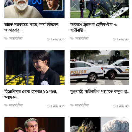
ভারত সরকারের কাছে ক্ষমা চাইলেন
আকাশে ট্রাম্পের হেলিকপ্টার ও
জাকারবার্...
যাত্রীবাহী...
আন্তর্জাতিক
আন্তর্জাতিক
1 day ago
1 day ago
হিরোশিমায় বোমা হামলার ৮১ বছর,
যুক্তরাষ্ট্রে পারিবারিক সংঘাতে বন্দুক হা...
অস্ত্রমুক...
আন্তর্জাতিক
আন্তর্জাতিক
1 day ago
1 day ago