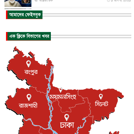
আন্তর্জাতিক
৬ আগস্ট, ২০২৬
আকাশে ট্রাম্পের হেলিকপ্টার ও যাত্রীবাহী বিমান মুখোমুখি, তদন্...
আমাদের ফেইসবুক
আন্তর্জাতিক
৬ আগস্ট, ২০২৬
হিরোশিমায় বোমা হামলার ৮১ বছর, অস্ত্রমুক্ত বিশ্বের আহ্বান জা...
এক ক্লিকে বিভাগের খবর
আন্তর্জাতিক
৬ আগস্ট, ২০২৬
যুক্তরাষ্ট্রে পারিবারিক সংঘাতে বন্দুক হামলা, নিহত ৩
আন্তর্জাতিক
৬ আগস্ট, ২০২৬
টি-টোয়েন্টি ইতিহাসের সর্বোচ্চ রানের মালিক এখন জস বাটলার
খেলাধুলা
৬ আগস্ট, ২০২৬
বস্তিতে কেটেছে শৈশব, আজ মুম্বাইয়ে দুই বাড়ির মালিক
বিনোদন
৬ আগস্ট, ২০২৬
যুক্তরাজ্যে বসবাসরত জাতীয়তাবাদী কুলাউড়াবাসীর মত বিনিময়
সভা...
ইউকে কমিউনিটি
৫ আগস্ট, ২০২৬
প্রধানমন্ত্রীকে সৌদি আরব সফরের আমন্ত্রণ
জাতীয়
৫ আগস্ট, ২০২৬