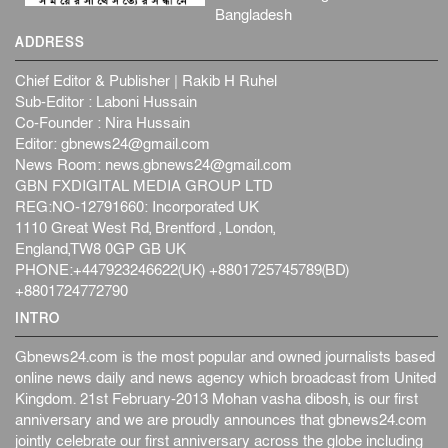
Bangladesh
ADDRESS
Chief Editor & Publisher | Rakib H Ruhel
Sub-Editor : Laboni Hussain
Co-Founder : Nira Hussain
Editor:
gbnews24@gmail.com
News Room:
news.gbnews24@gmail.com
GBN FXDIGITAL MEDIA GROUP LTD
REG:NO-12791660: Incorporated UK
1110 Great West Rd, Brentford , London,
England,TW8 0GP GB UK
PHONE:+447923246622(UK) +8801725745789(BD)
+8801724772790
INTRO
Gbnews24.com is the most popular and owned journalists based
online news daily and news agency which broadcast from United
Kingdom. 21st February-2013 Mohan vasha dibosh, is our first
anniversary and we are proudly announces that gbnews24.com
jointly celebrate our first anniversary across the globe including