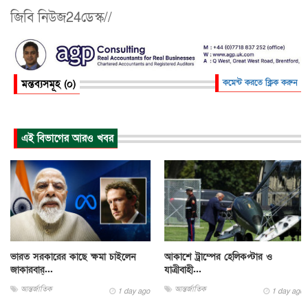
জিবি নিউজ24ডেস্ক//
মন্তব্যসমূহ (০)
কমেন্ট করতে ক্লিক করুন
এই বিভাগের আরও খবর
ভারত সরকারের কাছে ক্ষমা চাইলেন
আকাশে ট্রাম্পের হেলিকপ্টার ও
জাকারবার্...
যাত্রীবাহী...
আন্তর্জাতিক
আন্তর্জাতিক
1 day ago
1 day ago