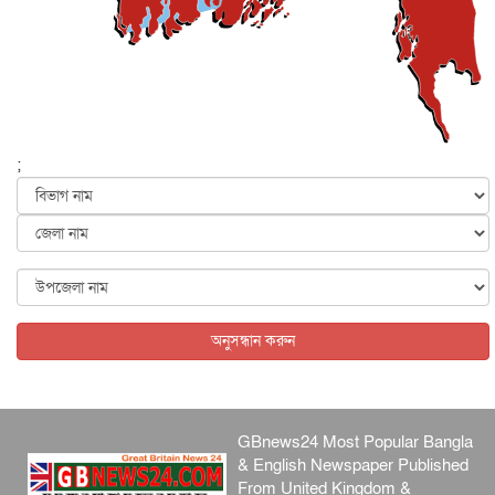
মাহম...
জাতীয়
৫ আগস্ট, ২০২৬
হরমুজ নিয়ে ইরান-মার্কিন চুক্তি হতে পারে আজ : মার্কিন অর্থমন...
আন্তর্জাতিক
৫ আগস্ট, ২০২৬
পৃথিবীর দিকে আসছে বিধ্বংসী বস্তু, পারমাণবিক বোমা দিয়ে করা
হব...
;
আন্তর্জাতিক
৫ আগস্ট, ২০২৬
কেনিয়ায় ১৫ হাতির রহস্যজনক মৃত্যু, সন্দেহের মুখে কীটনাশকের
ব্...
আন্তর্জাতিক
৫ আগস্ট, ২০২৬
বিদেশি সংবাদমাধ্যমের জন্য নতুন বিধি-নিষেধ পাকিস্তানের
আন্তর্জাতিক
৫ আগস্ট, ২০২৬
অনুসন্ধান করুন
GBnews24 Most Popular Bangla
& English Newspaper Published
From United Kingdom &