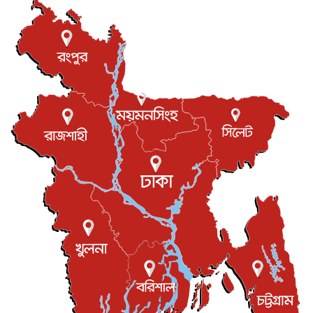
যুক্তরাষ্ট্রে পারিবারিক সংঘাতে বন্দুক হামলা, নিহত ৩
আন্তর্জাতিক
৬ আগস্ট, ২০২৬
টি-টোয়েন্টি ইতিহাসের সর্বোচ্চ রানের মালিক এখন জস বাটলার
খেলাধুলা
৬ আগস্ট, ২০২৬
বস্তিতে কেটেছে শৈশব, আজ মুম্বাইয়ে দুই বাড়ির মালিক
বিনোদন
৬ আগস্ট, ২০২৬
যুক্তরাজ্যে বসবাসরত জাতীয়তাবাদী কুলাউড়াবাসীর মত বিনিময়
সভা...
ইউকে কমিউনিটি
৫ আগস্ট, ২০২৬
প্রধানমন্ত্রীকে সৌদি আরব সফরের আমন্ত্রণ
জাতীয়
৫ আগস্ট, ২০২৬
জুলাই গণ-অভ্যুত্থান দিবস আজ, স্মরণে দেশজুড়ে কর্মসূচি
জাতীয়
৫ আগস্ট, ২০২৬
জনগণ পরিবর্তন চেয়েছে বলেই জুলাই আন্দোলন সফল :
প্রধানমন্ত্রী
জাতীয়
৫ আগস্ট, ২০২৬
বেনজীর আহমেদের সঙ্গে পরীমনির ঘনিষ্ঠ সম্পর্ক ছিল : নাসির