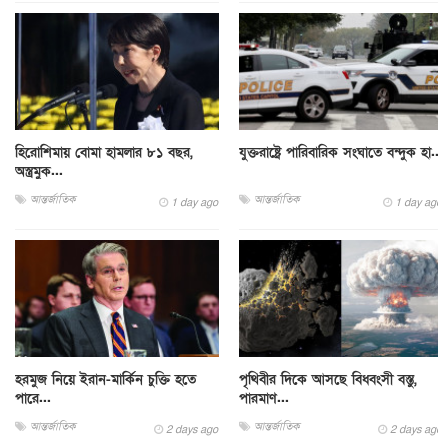
হিরোশিমায় বোমা হামলার ৮১ বছর,
যুক্তরাষ্ট্রে পারিবারিক সংঘাতে বন্দুক হা...
অস্ত্রমুক...
আন্তর্জাতিক
আন্তর্জাতিক
1 day ago
1 day ago
হরমুজ নিয়ে ইরান-মার্কিন চুক্তি হতে
পৃথিবীর দিকে আসছে বিধ্বংসী বস্তু,
পারে...
পারমাণ...
আন্তর্জাতিক
আন্তর্জাতিক
2 days ago
2 days ago