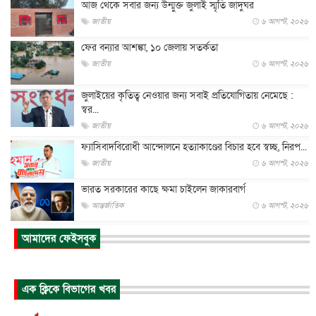
আজ থেকে সবার জন্য উন্মুক্ত জুলাই স্মৃতি জাদুঘর
জাতীয়
৬ আগস্ট, ২০২৬
ফের বন্যার আশঙ্কা, ১০ জেলায় সতর্কতা
জাতীয়
৬ আগস্ট, ২০২৬
জুলাইয়ের কৃতিত্ব নেওয়ার জন্য সবাই প্রতিযোগিতায় নেমেছে :
স্বর...
জাতীয়
৬ আগস্ট, ২০২৬
ফ্যাসিবাদবিরোধী আন্দোলনে হত্যাকাণ্ডের বিচার হবে স্বচ্ছ, নিরপ...
জাতীয়
৬ আগস্ট, ২০২৬
ভারত সরকারের কাছে ক্ষমা চাইলেন জাকারবার্গ
আন্তর্জাতিক
৬ আগস্ট, ২০২৬
আকাশে ট্রাম্পের হেলিকপ্টার ও যাত্রীবাহী বিমান মুখোমুখি, তদন্...
আমাদের ফেইসবুক
আন্তর্জাতিক
৬ আগস্ট, ২০২৬
হিরোশিমায় বোমা হামলার ৮১ বছর, অস্ত্রমুক্ত বিশ্বের আহ্বান জা...
এক ক্লিকে বিভাগের খবর
আন্তর্জাতিক
৬ আগস্ট, ২০২৬