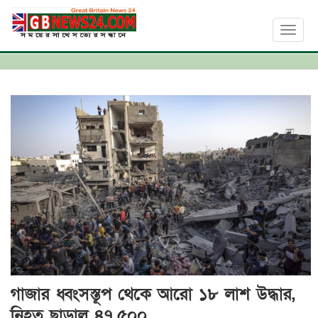
Toggl
naviga
গাজার ধ্বংসস্তূপ থেকে আরো ১৮ লাশ উদ্ধার,
নিহত ছাড়াল ৪৭,৫০০