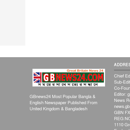
ADDRE
Chief Ed
Sub-Edit
Co-Foun
Editor:
g
GBnews24 Most Popular Bangla &
News R
English Newspaper Published From
news.g
United Kingdom & Bangladesh
GBN FX
REG:NO-
1110 Gre