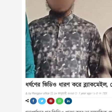
ধর্ষণের ভিডিও ধারণ করে ব্ল্যাকমেইল, 
by
Rangpur office
১৮ জানুয়ারী, ২০২৫
1 year ago
0
723