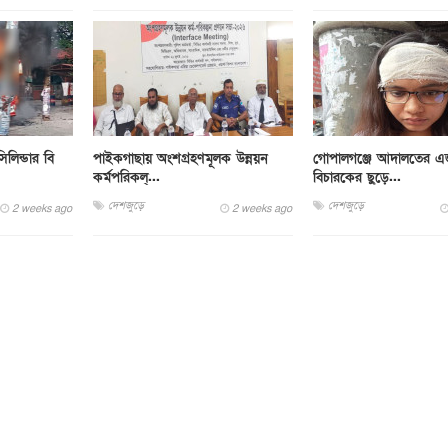
লিন্ডার বি
পাইকগাছায় অংশগ্রহণমূলক উন্নয়ন
গোপালগঞ্জে আদালতের এ
কর্মপরিকল্...
বিচারকের ছুড়ে...
দেশজুড়ে
দেশজুড়ে
2 weeks ago
2 weeks ago