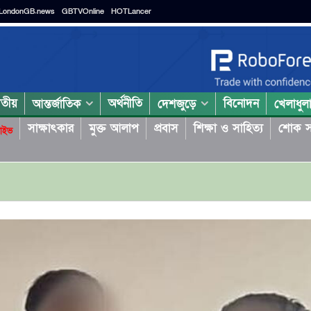
LondonGB.news
GBTVOnline
HOTLancer
াতীয়
অর্থনীতি
বিনোদন
আন্তর্জাতিক
দেশজুড়ে
খেলাধুল
সাক্ষাৎকার
মুক্ত আলাপ
প্রবাস
শিক্ষা ও সাহিত্য
শোক স
াইভ