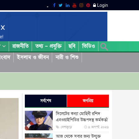
Login
রাজনীতি
তথ্য – প্রযুক্তি
ছবি
ভিডিও
া
ংবাদ
ইসলাম ও জীবন
নারী ও শিশু
সর্বশেষ
জনপ্রিয়
সিলেটের কন্যা মোহিনী রশিদ
এনওয়াইপিডির উচ্চপদস্থ কর্মকর্তা
দেশজুড়ে
৬ আগস্ট, ২০২৬
আজ থেকে সবার জন্য উন্মুক্ত