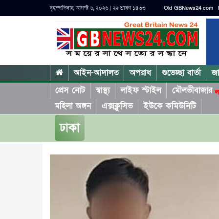
বৃহস্পতিবার, আগস্ট ৬, ২০২৬ | ২২ শ্রাবণ ১৪৩৩
Old GBNews24.com
আইন-আদালত
অপরাধ
শুভেচ্ছা বার্তা
জ
প্রেস নোট
স্বাস্থ্য
লাইফ স্টাইল
মৌলভীবাজার
ল
মহিলা অঙ্গন
এক্সক্লুসিভ
ইউকে কমিউনিটি
ঢাকা