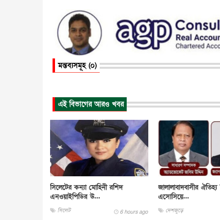
মন্তব্যসমূহ (০)
এই বিভাগের আরও খবর
সিলেটের কন্যা মোহিনী রশিদ
জালালাবাদবাসীর ঐতিহ্য 
এনওয়াইপিডির উ...
এসোসিয়ে...
সিলেট
দেশজুড়ে
6 hours ago