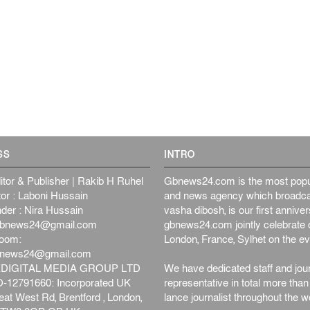
SS
INTRO
itor & Publisher | Rakib H Ruhel
Gbnews24.com is the most popul
or : Laboni Hussain
and news agency which broadca
der : Nira Hussain
vasha dibosh, is our first anniv
bnews24@gmail.com
gbnews24.com jointly celebrate o
oom:
London, France, Sylhet on the ev
bnews24@gmail.com
DIGITAL MEDIA GROUP LTD
We have dedicated staff and jour
12791660: Incorporated UK
representative in total more tha
at West Rd, Brentford , London,
lance journalist throughout the wo