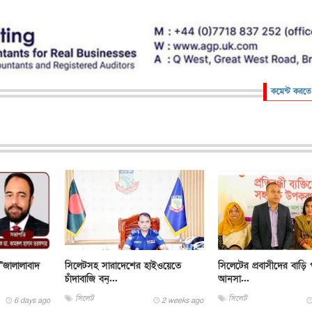
কমেন্ট করতে
"জালালাবাদ
সিলেটসহ সারাদেশের হাইওয়েতে
সিলেটের প্রবাসীদের বাড়ি 
চাঁদাবাজি বন্...
আনসা...
সিলেট
সিলেট
6 days ago
2 weeks ago