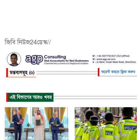
জিবি নিউজ24ডেস্ক//
মন্তব্যসমূহ (০)
কমেন্ট করতে ক্লিক করুন
এই বিভাগের আরও খবর