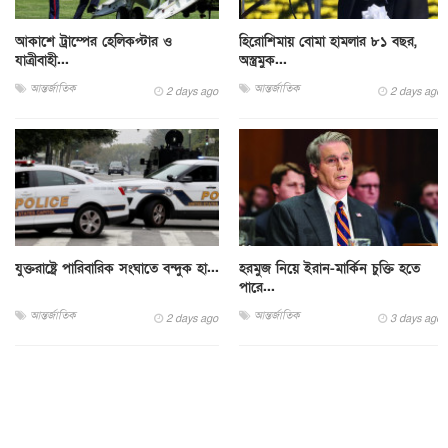
আকাশে ট্রাম্পের হেলিকপ্টার ও
হিরোশিমায় বোমা হামলার ৮১ বছর,
যাত্রীবাহী...
অস্ত্রমুক...
আন্তর্জাতিক
আন্তর্জাতিক
2 days ago
2 days ago
যুক্তরাষ্ট্রে পারিবারিক সংঘাতে বন্দুক হা...
হরমুজ নিয়ে ইরান-মার্কিন চুক্তি হতে
পারে...
আন্তর্জাতিক
আন্তর্জাতিক
2 days ago
3 days ago