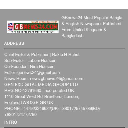
GBnews24 Most Popular Bangla
& English Newspaper Published
From United Kingdom &
Bangladesh
ADDRESS
Chief Editor & Publisher | Rakib H Ruhel
Sub-Editor : Laboni Hussain
Co-Founder : Nira Hussain
Editor:
gbnews24@gmail.com
News Room:
news.gbnews24@gmail.com
GBN FXDIGITAL MEDIA GROUP LTD
REG:NO-12791660: Incorporated UK
1110 Great West Rd, Brentford , London,
England,TW8 0GP GB UK
PHONE:+447923246622(UK) +8801725745789(BD)
+8801724772790
INTRO