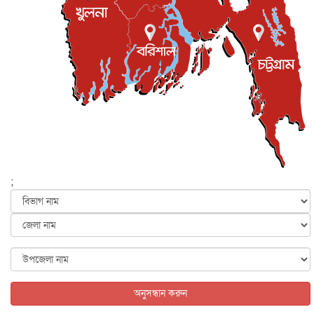
ইস্ট লন্ডন মসজিদের জুমার খুতবা : “কুরআন হোক জীবন দেখার
লেন্স...
ইসলাম ও জীবন
৭ আগস্ট, ২০২৬
সিলেটের কন্যা মোহিনী রশিদ এনওয়াইপিডির উচ্চপদস্থ কর্মকর্তা
দেশজুড়ে
৬ আগস্ট, ২০২৬
আজ থেকে সবার জন্য উন্মুক্ত জুলাই স্মৃতি জাদুঘর
জাতীয়
৬ আগস্ট, ২০২৬
ফের বন্যার আশঙ্কা, ১০ জেলায় সতর্কতা
জাতীয়
৬ আগস্ট, ২০২৬
;
জুলাইয়ের কৃতিত্ব নেওয়ার জন্য সবাই প্রতিযোগিতায় নেমেছে :
স্বর...
জাতীয়
৬ আগস্ট, ২০২৬
ফ্যাসিবাদবিরোধী আন্দোলনে হত্যাকাণ্ডের বিচার হবে স্বচ্ছ, নিরপ...
জাতীয়
৬ আগস্ট, ২০২৬
অনুসন্ধান করুন