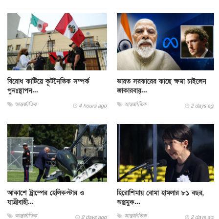
বিরোধ কাটিয়ে কূটনৈতিক সম্পর্ক
ভারত সরকারের কাছে ক্ষমা চাইলেন
পুনঃস্থাপন...
জাকারবার্...
আন্তর্জাতিক
আন্তর্জাতিক
4 hours ago
2 days ago
আকাশে ট্রাম্পের হেলিকপ্টার ও
হিরোশিমায় বোমা হামলার ৮১ বছর,
যাত্রীবাহী...
অস্ত্রমুক...
আন্তর্জাতিক
আন্তর্জাতিক
2 days ago
2 days ago