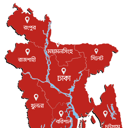
আন্তর্জাতিক
৮ আগস্ট, ২০২৬
যুক্তরাজ্যে গ্রুমিং কেলেঙ্কারি : পাকিস্তানির অপরাধে অস্বস্তি...
আন্তর্জাতিক
৮ আগস্ট, ২০২৬
বিরোধ কাটিয়ে কূটনৈতিক সম্পর্ক পুনঃস্থাপন করছে মেক্সিকো ও
পের...
আন্তর্জাতিক
৮ আগস্ট, ২০২৬
এবার ওটিটিতে মুক্তি পেল ‘মালিক’
বিনোদন
৮ আগস্ট, ২০২৬
রিয়ালকে ‘না’ বলা রদ্রির জন্য বার্সার কাছে কত চাইল ম্যানসিটি
খেলাধুলা
৮ আগস্ট, ২০২৬
শিল্পকলায় চলচ্চিত্র উৎসব, বিনা মূল্যে দেখা যাবে ৬ সিনেমা
বিনোদন
৮ আগস্ট, ২০২৬
ইস্ট লন্ডন মসজিদের জুমার খুতবা : “কুরআন হোক জীবন দেখার
লেন্স...
ইসলাম ও জীবন
৭ আগস্ট, ২০২৬
সিলেটের কন্যা মোহিনী রশিদ এনওয়াইপিডির উচ্চপদস্থ কর্মকর্তা