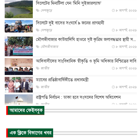
সিলেটের মিনাটিলা যেন ‘মিনি সুইজারল্যান্ড’
দেশজুড়ে
৮ আগস্ট, ২০২৬
সিলেটে দুই বাসের সংঘর্ষে ৯ জনের প্রাণহানী
দেশজুড়ে
৮ আগস্ট, ২০২৬
মৌলভীবাজার কাউয়াদিঘি হাওরে সৃষ্ট কৃত্রিম জলাবদ্ধতার স্থায়ী স...
মৌলভীবাজার
৮ আগস্ট, ২০২৬
আদিবাসীদের সাংবিধানিক স্বীকৃতি ও ভূমি অধিকার নিশ্চিতের দাবি
জাতীয়
৮ আগস্ট, ২০২৬
ড্যাবের প্রতিষ্ঠাবার্ষিকীতে প্রধানমন্ত্রী
জাতীয়
৮ আগস্ট, ২০২৬
রাষ্ট্রপতি নির্বাচন : ডাকা হবে সংসদের বিশেষ অধিবেশন
জাতীয়
৮ আগস্ট, ২০২৬
আমাদের ফেইসবুক
প্রধানমন্ত্রীর সঙ্গে সাক্ষাতে খুদে শিল্পী অনুশ্রী রায়ের স্বপ...
জাতীয়
৮ আগস্ট, ২০২৬
এক ক্লিকে বিভাগের খবর
পাকিস্তান-তুরস্কের সঙ্গে প্রতিরক্ষা চুক্তি সৌদি আরবকে কতটা ন...