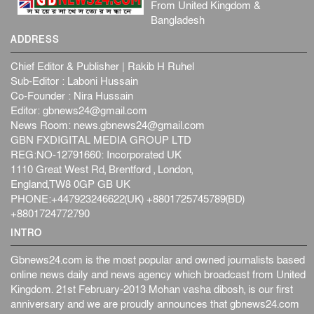
From United Kingdom &
Bangladesh
ADDRESS
Chief Editor & Publisher | Rakib H Ruhel
Sub-Editor : Laboni Hussain
Co-Founder : Nira Hussain
Editor:
gbnews24@gmail.com
News Room:
news.gbnews24@gmail.com
GBN FXDIGITAL MEDIA GROUP LTD
REG:NO-12791660: Incorporated UK
1110 Great West Rd, Brentford , London,
England,TW8 0GP GB UK
PHONE:+447923246622(UK) +8801725745789(BD)
+8801724772790
INTRO
Gbnews24.com is the most popular and owned journalists based
online news daily and news agency which broadcast from United
Kingdom. 21st February-2013 Mohan vasha dibosh, is our first
anniversary and we are proudly announces that gbnews24.com