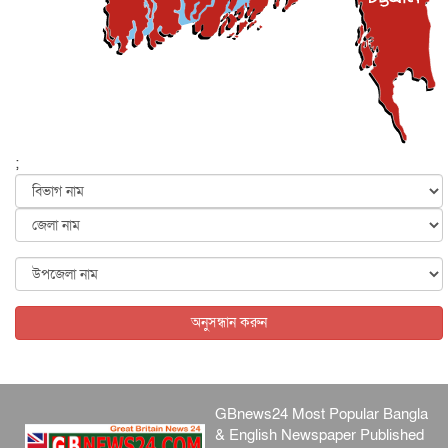
দেশজুড়ে
৬ আগস্ট, ২০২৬
আজ থেকে সবার জন্য উন্মুক্ত জুলাই স্মৃতি জাদুঘর
জাতীয়
৬ আগস্ট, ২০২৬
ফের বন্যার আশঙ্কা, ১০ জেলায় সতর্কতা
জাতীয়
৬ আগস্ট, ২০২৬
;
জুলাইয়ের কৃতিত্ব নেওয়ার জন্য সবাই প্রতিযোগিতায় নেমেছে :
স্বর...
জাতীয়
৬ আগস্ট, ২০২৬
ফ্যাসিবাদবিরোধী আন্দোলনে হত্যাকাণ্ডের বিচার হবে স্বচ্ছ, নিরপ...
জাতীয়
৬ আগস্ট, ২০২৬
অনুসন্ধান করুন
GBnews24 Most Popular Bangla
& English Newspaper Published