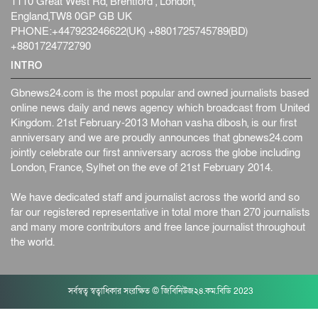
1110 Great West Rd, Brentford , London,
England,TW8 0GP GB UK
PHONE:+447923246622(UK) +8801725745789(BD)
+8801724772790
INTRO
Gbnews24.com is the most popular and owned journalists based
online news daily and news agency which broadcast from United
Kingdom. 21st February-2013 Mohan vasha dibosh, is our first
anniversary and we are proudly announces that gbnews24.com
jointly celebrate our first anniversary across the globe including
London, France, Sylhet on the eve of 21st February 2014.
We have dedicated staff and journalist across the world and so
far our registered representative in total more than 270 journalists
and many more contributors and free lance journalist throughout
the world.
সর্বস্বত্ব স্বত্বাধিকার সংরক্ষিত © জিবিনিউজ২৪.কম.বিডি 2023