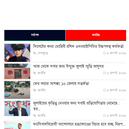
সর্বশেষ
জনপ্রিয়
সিলেটের কন্যা মোহিনী রশিদ এনওয়াইপিডির উচ্চপদস্থ কর্মকর্তা
দেশজুড়ে
৬ আগস্ট, ২০২৬
আজ থেকে সবার জন্য উন্মুক্ত জুলাই স্মৃতি জাদুঘর
জাতীয়
৬ আগস্ট, ২০২৬
ফের বন্যার আশঙ্কা, ১০ জেলায় সতর্কতা
জাতীয়
৬ আগস্ট, ২০২৬
জুলাইয়ের কৃতিত্ব নেওয়ার জন্য সবাই প্রতিযোগিতায় নেমেছে :
স্বর...
জাতীয়
৬ আগস্ট, ২০২৬
ফ্যাসিবাদবিরোধী আন্দোলনে হত্যাকাণ্ডের বিচার হবে স্বচ্ছ, নিরপ...