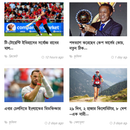
টি-টোয়েন্টি ইতিহাসের সর্বোচ্চ রানের
পদত্যাগ করেছেন কেপ ভার্দের কোচ,
মাল...
নতুন ঠিক...
ক্রিকেট
ফুটবল
12 hours ago
1 day ago
এবার চেলসিতে ইংল্যান্ডের মিডফিল্ডার
২৯ দিন, ২ হাজার কিলোমিটার, ৮ দেশ
—এক নারী...
ফুটবল
খেলাধুলা
2 days ago
3 days ago