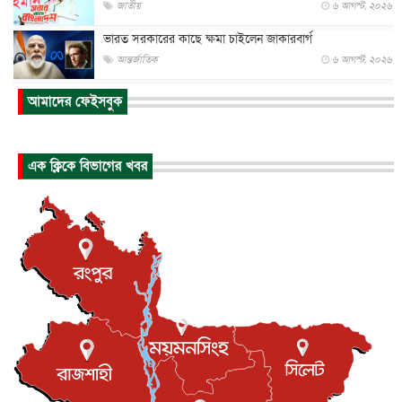
জাতীয়
৬ আগস্ট, ২০২৬
ভারত সরকারের কাছে ক্ষমা চাইলেন জাকারবার্গ
আন্তর্জাতিক
৬ আগস্ট, ২০২৬
আকাশে ট্রাম্পের হেলিকপ্টার ও যাত্রীবাহী বিমান মুখোমুখি, তদন্...
আমাদের ফেইসবুক
আন্তর্জাতিক
৬ আগস্ট, ২০২৬
হিরোশিমায় বোমা হামলার ৮১ বছর, অস্ত্রমুক্ত বিশ্বের আহ্বান জা...
এক ক্লিকে বিভাগের খবর
আন্তর্জাতিক
৬ আগস্ট, ২০২৬
যুক্তরাষ্ট্রে পারিবারিক সংঘাতে বন্দুক হামলা, নিহত ৩
আন্তর্জাতিক
৬ আগস্ট, ২০২৬
টি-টোয়েন্টি ইতিহাসের সর্বোচ্চ রানের মালিক এখন জস বাটলার
খেলাধুলা
৬ আগস্ট, ২০২৬
বস্তিতে কেটেছে শৈশব, আজ মুম্বাইয়ে দুই বাড়ির মালিক
বিনোদন
৬ আগস্ট, ২০২৬
যুক্তরাজ্যে বসবাসরত জাতীয়তাবাদী কুলাউড়াবাসীর মত বিনিময়
সভা...
ইউকে কমিউনিটি
৫ আগস্ট, ২০২৬