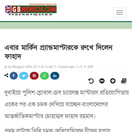
Toggl
naviga
এবার মার্কিন গ্র্যান্ডমাস্টারকে রুখে দিলেন
ফাহাদ
by
Rangpur office
৭ মে, ২০২৪
2 years ago
0
928
দুবাইয়ে পুলিশ গ্লোবাল চেস চ্যালেঞ্জ মাস্টারস প্রতিযোগিতায়
একের পর এক চমক দেখিয়ে যাচ্ছেন বাংলাদেশের
আন্তর্জাতিকমাস্টার মোহাম্মদ ফাহাদ রহমান।
প্রথম রাউন্ডে তিনি চমক দেখিয়েছিলেন চীনের সুপার