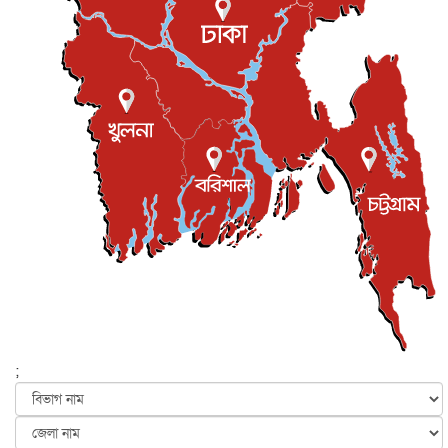
প্রধানমন্ত্রীকে সৌদি আরব সফরের আমন্ত্রণ
জাতীয়
৫ আগস্ট, ২০২৬
জুলাই গণ-অভ্যুত্থান দিবস আজ, স্মরণে দেশজুড়ে কর্মসূচি
জাতীয়
৫ আগস্ট, ২০২৬
জনগণ পরিবর্তন চেয়েছে বলেই জুলাই আন্দোলন সফল :
প্রধানমন্ত্রী
জাতীয়
৫ আগস্ট, ২০২৬
বেনজীর আহমেদের সঙ্গে পরীমনির ঘনিষ্ঠ সম্পর্ক ছিল : নাসির
মাহম...
জাতীয়
৫ আগস্ট, ২০২৬
হরমুজ নিয়ে ইরান-মার্কিন চুক্তি হতে পারে আজ : মার্কিন অর্থমন...
আন্তর্জাতিক
৫ আগস্ট, ২০২৬
পৃথিবীর দিকে আসছে বিধ্বংসী বস্তু, পারমাণবিক বোমা দিয়ে করা
হব...
;
আন্তর্জাতিক
৫ আগস্ট, ২০২৬
কেনিয়ায় ১৫ হাতির রহস্যজনক মৃত্যু, সন্দেহের মুখে কীটনাশকের
ব্...