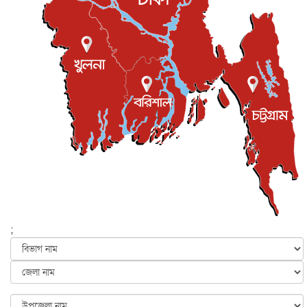
শিল্পকলায় চলচ্চিত্র উৎসব, বিনা মূল্যে দেখা যাবে ৬ সিনেমা
বিনোদন
৮ আগস্ট, ২০২৬
ইস্ট লন্ডন মসজিদের জুমার খুতবা : “কুরআন হোক জীবন দেখার
লেন্স...
ইসলাম ও জীবন
৭ আগস্ট, ২০২৬
সিলেটের কন্যা মোহিনী রশিদ এনওয়াইপিডির উচ্চপদস্থ কর্মকর্তা
দেশজুড়ে
৬ আগস্ট, ২০২৬
আজ থেকে সবার জন্য উন্মুক্ত জুলাই স্মৃতি জাদুঘর
জাতীয়
৬ আগস্ট, ২০২৬
ফের বন্যার আশঙ্কা, ১০ জেলায় সতর্কতা
জাতীয়
৬ আগস্ট, ২০২৬
;
জুলাইয়ের কৃতিত্ব নেওয়ার জন্য সবাই প্রতিযোগিতায় নেমেছে :
স্বর...
জাতীয়
৬ আগস্ট, ২০২৬
ফ্যাসিবাদবিরোধী আন্দোলনে হত্যাকাণ্ডের বিচার হবে স্বচ্ছ, নিরপ...
জাতীয়
৬ আগস্ট, ২০২৬