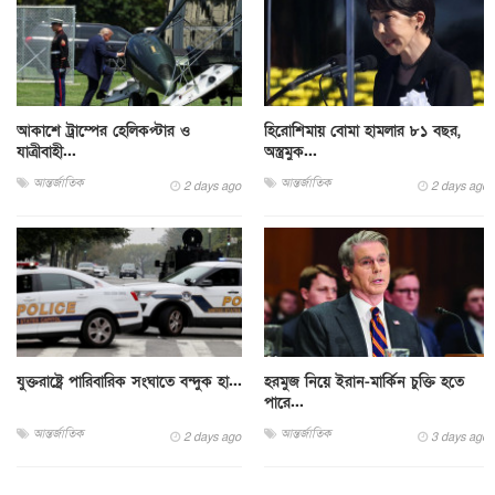
আকাশে ট্রাম্পের হেলিকপ্টার ও
হিরোশিমায় বোমা হামলার ৮১ বছর,
যাত্রীবাহী...
অস্ত্রমুক...
আন্তর্জাতিক
আন্তর্জাতিক
2 days ago
2 days ago
যুক্তরাষ্ট্রে পারিবারিক সংঘাতে বন্দুক হা...
হরমুজ নিয়ে ইরান-মার্কিন চুক্তি হতে
পারে...
আন্তর্জাতিক
আন্তর্জাতিক
2 days ago
3 days ago