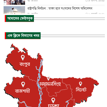
জাতীয়
৮ আগস্ট, ২০২৬
রাষ্ট্রপতি নির্বাচন : ডাকা হবে সংসদের বিশেষ অধিবেশন
জাতীয়
৮ আগস্ট, ২০২৬
আমাদের ফেইসবুক
প্রধানমন্ত্রীর সঙ্গে সাক্ষাতে খুদে শিল্পী অনুশ্রী রায়ের স্বপ...
জাতীয়
৮ আগস্ট, ২০২৬
এক ক্লিকে বিভাগের খবর
পাকিস্তান-তুরস্কের সঙ্গে প্রতিরক্ষা চুক্তি সৌদি আরবকে কতটা ন...
আন্তর্জাতিক
৮ আগস্ট, ২০২৬
যুক্তরাজ্যে গ্রুমিং কেলেঙ্কারি : পাকিস্তানির অপরাধে অস্বস্তি...
আন্তর্জাতিক
৮ আগস্ট, ২০২৬
বিরোধ কাটিয়ে কূটনৈতিক সম্পর্ক পুনঃস্থাপন করছে মেক্সিকো ও
পের...
আন্তর্জাতিক
৮ আগস্ট, ২০২৬
এবার ওটিটিতে মুক্তি পেল ‘মালিক’
বিনোদন
৮ আগস্ট, ২০২৬
রিয়ালকে ‘না’ বলা রদ্রির জন্য বার্সার কাছে কত চাইল ম্যানসিটি
খেলাধুলা
৮ আগস্ট, ২০২৬