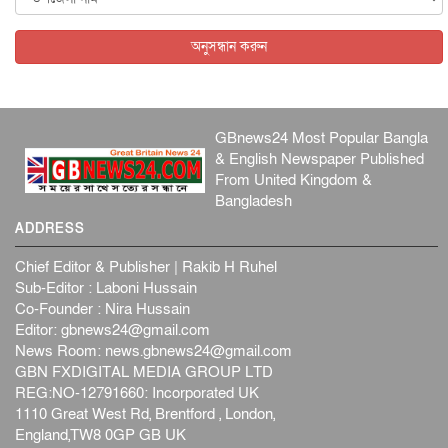
অনুসন্ধান করুন
GBnews24 Most Popular Bangla
& English Newspaper Published
From United Kingdom &
Bangladesh
ADDRESS
Chief Editor & Publisher | Rakib H Ruhel
Sub-Editor : Laboni Hussain
Co-Founder : Nira Hussain
Editor:
gbnews24@gmail.com
News Room:
news.gbnews24@gmail.com
GBN FXDIGITAL MEDIA GROUP LTD
REG:NO-12791660: Incorporated UK
1110 Great West Rd, Brentford , London,
England,TW8 0GP GB UK