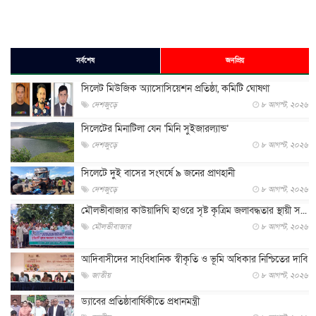
সর্বশেষ
জনপ্রিয়
সিলেট মিউজিক অ্যাসোসিয়েশন প্রতিষ্ঠা, কমিটি ঘোষণা
দেশজুড়ে
৮ আগস্ট, ২০২৬
সিলেটের মিনাটিলা যেন ‘মিনি সুইজারল্যান্ড’
দেশজুড়ে
৮ আগস্ট, ২০২৬
সিলেটে দুই বাসের সংঘর্ষে ৯ জনের প্রাণহানী
দেশজুড়ে
৮ আগস্ট, ২০২৬
মৌলভীবাজার কাউয়াদিঘি হাওরে সৃষ্ট কৃত্রিম জলাবদ্ধতার স্থায়ী স...
মৌলভীবাজার
৮ আগস্ট, ২০২৬
আদিবাসীদের সাংবিধানিক স্বীকৃতি ও ভূমি অধিকার নিশ্চিতের দাবি
জাতীয়
৮ আগস্ট, ২০২৬
ড্যাবের প্রতিষ্ঠাবার্ষিকীতে প্রধানমন্ত্রী