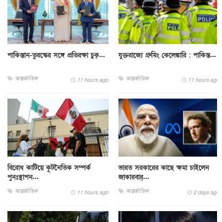
পাকিস্তান-তুরস্কের সঙ্গে প্রতিরক্ষা চুক্...
যুক্তরাজ্যে গ্রুমিং কেলেঙ্কারি : পাকিস্ত...
আন্তর্জাতিক
আন্তর্জাতিক
11 hours ago
11 hours ago
বিরোধ কাটিয়ে কূটনৈতিক সম্পর্ক
ভারত সরকারের কাছে ক্ষমা চাইলেন
পুনঃস্থাপন...
জাকারবার্...
আন্তর্জাতিক
আন্তর্জাতিক
11 hours ago
2 days ago