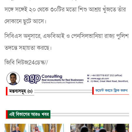
সঙ্গে সঙ্গেই ২০ থেকে ৩০টির মতো শিশু আশ্রয় খুঁজতে তাঁর
দোকানে ছুটে আসে।
সিবিএস অনুসারে, এফবিআই ও পেনসিলভানিয়া রাজ্য পুলিশ
তদন্তে সহায়তা করছে।
জিবি নিউজ24ডেস্ক//
মন্তব্যসমূহ (০)
কমেন্ট করতে ক্লিক করুন
এই বিভাগের আরও খবর