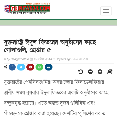
Toggl
naviga
যুক্তরাষ্ট্রে ঈদুল ফিতরের অনুষ্ঠানের কাছে
গোলাগুলি, গ্রেপ্তার ৫
by
Rangpur office
১১ এপ্রিল, ২০২৪
2 years ago
0
776
যুক্তরাষ্ট্রের পেনসিলভানিয়া অঙ্গরাজ্যের ফিলাডেলফিয়ায়
স্থানীয় সময় বুধবার ঈদুল ফিতরের একটি অনুষ্ঠানের কাছে
বন্দুকযুদ্ধ হয়েছে। এতে অন্তত দুজন গুলিবিদ্ধ এবং
পাঁচজনকে গ্রেপ্তার করা হয়েছে। দেশটির পুলিশের বরাত