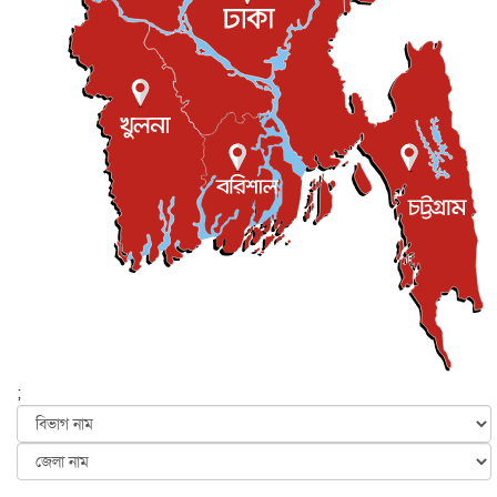
খেলাধুলা
৮ আগস্ট, ২০২৬
শিল্পকলায় চলচ্চিত্র উৎসব, বিনা মূল্যে দেখা যাবে ৬ সিনেমা
বিনোদন
৮ আগস্ট, ২০২৬
ইস্ট লন্ডন মসজিদের জুমার খুতবা : “কুরআন হোক জীবন দেখার
লেন্স...
ইসলাম ও জীবন
৭ আগস্ট, ২০২৬
সিলেটের কন্যা মোহিনী রশিদ এনওয়াইপিডির উচ্চপদস্থ কর্মকর্তা
দেশজুড়ে
৬ আগস্ট, ২০২৬
আজ থেকে সবার জন্য উন্মুক্ত জুলাই স্মৃতি জাদুঘর
জাতীয়
৬ আগস্ট, ২০২৬
ফের বন্যার আশঙ্কা, ১০ জেলায় সতর্কতা
জাতীয়
৬ আগস্ট, ২০২৬
;
জুলাইয়ের কৃতিত্ব নেওয়ার জন্য সবাই প্রতিযোগিতায় নেমেছে :
স্বর...
জাতীয়
৬ আগস্ট, ২০২৬
ফ্যাসিবাদবিরোধী আন্দোলনে হত্যাকাণ্ডের বিচার হবে স্বচ্ছ, নিরপ...