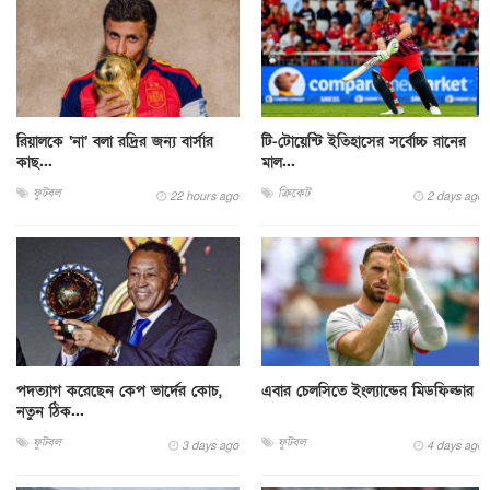
রিয়ালকে ‘না’ বলা রদ্রির জন্য বার্সার
টি-টোয়েন্টি ইতিহাসের সর্বোচ্চ রানের
কাছ...
মাল...
ফুটবল
ক্রিকেট
22 hours ago
2 days ago
পদত্যাগ করেছেন কেপ ভার্দের কোচ,
এবার চেলসিতে ইংল্যান্ডের মিডফিল্ডার
নতুন ঠিক...
ফুটবল
ফুটবল
3 days ago
4 days ago