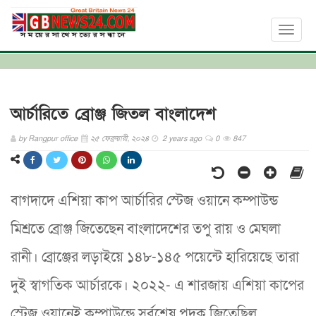
Toggl
naviga
আর্চারিতে ব্রোঞ্জ জিতল বাংলাদেশ
by
Rangpur office
২৫ ফেব্রুয়ারী, ২০২৪
2 years ago
0
847
বাগদাদে এশিয়া কাপ আর্চারির স্টেজ ওয়ানে কম্পাউন্ড
মিশ্রতে ব্রোঞ্জ জিতেছেন বাংলাদেশের তপু রায় ও মেঘলা
রানী। ব্রোঞ্জের লড়াইয়ে ১৪৮-১৪৫ পয়েন্টে হারিয়েছে তারা
দুই স্বাগতিক আর্চারকে। ২০২২- এ শারজায় এশিয়া কাপের
স্টেজ ওয়ানেই কম্পাউন্ডে সর্বশেষ পদক জিতেছিল