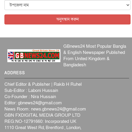
জাতীয়
৬ আগস্ট, ২০২৬
অনুসন্ধান করুন
GBnews24 Most Popular Bangla
& English Newspaper Published
From United Kingdom &
Bangladesh
ADDRESS
Chief Editor & Publisher | Rakib H Ruhel
Sub-Editor : Laboni Hussain
Co-Founder : Nira Hussain
Editor:
gbnews24@gmail.com
News Room:
news.gbnews24@gmail.com
GBN FXDIGITAL MEDIA GROUP LTD
REG:NO-12791660: Incorporated UK
1110 Great West Rd, Brentford , London,