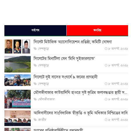
সর্বশেষ
জনপ্রিয়
সিলেট মিউজিক অ্যাসোসিয়েশন প্রতিষ্ঠা, কমিটি ঘোষণা
দেশজুড়ে
৮ আগস্ট, ২০২৬
সিলেটের মিনাটিলা যেন ‘মিনি সুইজারল্যান্ড’
দেশজুড়ে
৮ আগস্ট, ২০২৬
সিলেটে দুই বাসের সংঘর্ষে ৯ জনের প্রাণহানী
দেশজুড়ে
৮ আগস্ট, ২০২৬
মৌলভীবাজার কাউয়াদিঘি হাওরে সৃষ্ট কৃত্রিম জলাবদ্ধতার স্থায়ী স...
মৌলভীবাজার
৮ আগস্ট, ২০২৬
আদিবাসীদের সাংবিধানিক স্বীকৃতি ও ভূমি অধিকার নিশ্চিতের দাবি
জাতীয়
৮ আগস্ট, ২০২৬
ড্যাবের প্রতিষ্ঠাবার্ষিকীতে প্রধানমন্ত্রী