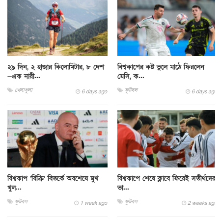
২৯ দিন, ২ হাজার কিলোমিটার, ৮ দেশ
বিশ্বকাপের কষ্ট ভুলে মাঠে ফিরলেন
—এক নারী...
মেসি, ক...
খেলাধুলা
ফুটবল
6 days ago
6 days ago
বিশ্বকাপ ‘বিক্রি’ বিতর্কে অবশেষে মুখ
বিশ্বকাপে শেষে ক্লাবে ফিরেই সতীর্থদের
খুল...
ভা...
ফুটবল
ফুটবল
1 week ago
2 weeks ago